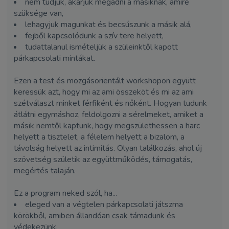
nem tudjuk, akarjuk megadni a másiknak, amire
szüksége van,
lehagyjuk magunkat és becsúszunk a másik alá,
fejből kapcsolódunk a szív tere helyett,
tudattalanul ismételjük a szüleinktől kapott
párkapcsolati mintákat.
Ezen a test és mozgásorientált workshopon együtt
keressük azt, hogy mi az ami összeköt és mi az ami
szétválaszt minket férfiként és nőként. Hogyan tudunk
átlátni egymáshoz, feldolgozni a sérelmeket, amiket a
másik nemtől kaptunk, hogy megszülethessen a harc
helyett a tisztelet, a félelem helyett a bizalom, a
távolság helyett az intimitás. Olyan találkozás, ahol új
szövetség születik az együttműködés, támogatás,
megértés talaján.
Ez a program neked szól, ha...
eleged van a végtelen párkapcsolati játszma
körökből, amiben állandóan csak támadunk és
védekezünk,