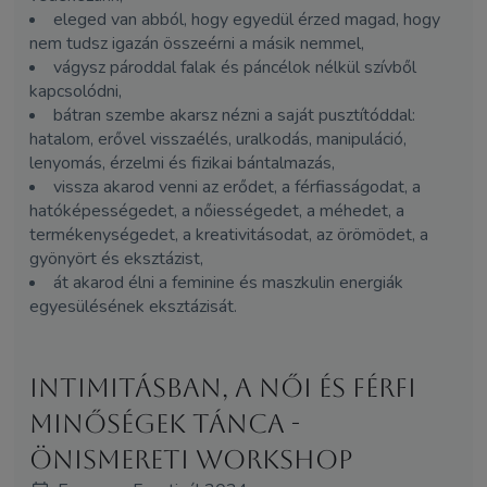
eleged van abból, hogy egyedül érzed magad, hogy
nem tudsz igazán összeérni a másik nemmel,
vágysz pároddal falak és páncélok nélkül szívből
kapcsolódni,
bátran szembe akarsz nézni a saját pusztítóddal:
hatalom, erővel visszaélés, uralkodás, manipuláció,
lenyomás, érzelmi és fizikai bántalmazás,
vissza akarod venni az erődet, a férfiasságodat, a
hatóképességedet, a nőiességedet, a méhedet, a
termékenységedet, a kreativitásodat, az örömödet, a
gyönyört és eksztázist,
át akarod élni a feminine és maszkulin energiák
egyesülésének eksztázisát.
Intimitásban, a női és férfi
minőségek tánca -
Önismereti workshop