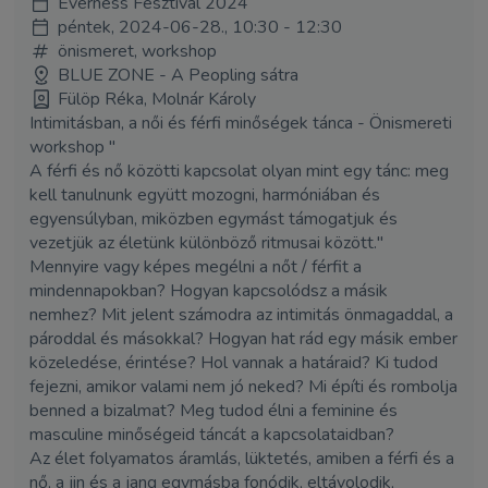
Everness Fesztivál 2024
péntek, 2024-06-28., 10:30 - 12:30
önismeret, workshop
BLUE ZONE - A Peopling sátra
Fülöp Réka, Molnár Károly
Intimitásban, a női és férfi minőségek tánca - Önismereti
workshop "
A férfi és nő közötti kapcsolat olyan mint egy tánc: meg
kell tanulnunk együtt mozogni, harmóniában és
egyensúlyban, miközben egymást támogatjuk és
vezetjük az életünk különböző ritmusai között."
Mennyire vagy képes megélni a nőt / férfit a
mindennapokban? Hogyan kapcsolódsz a másik
nemhez? Mit jelent számodra az intimitás önmagaddal, a
pároddal és másokkal? Hogyan hat rád egy másik ember
közeledése, érintése? Hol vannak a határaid? Ki tudod
fejezni, amikor valami nem jó neked? Mi építi és rombolja
benned a bizalmat? Meg tudod élni a feminine és
masculine minőségeid táncát a kapcsolataidban?
Az élet folyamatos áramlás, lüktetés, amiben a férfi és a
nő, a jin és a jang egymásba fonódik, eltávolodik,