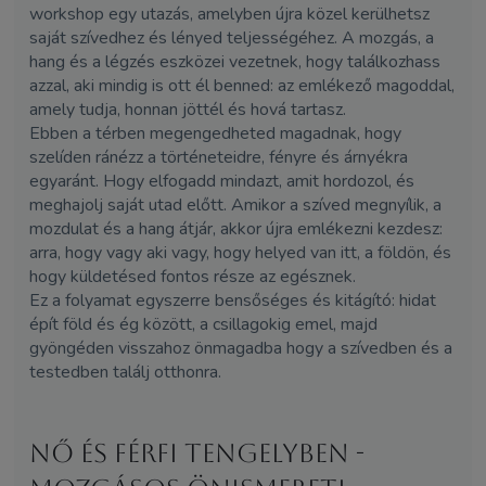
workshop egy utazás, amelyben újra közel kerülhetsz
saját szívedhez és lényed teljességéhez. A mozgás, a
hang és a légzés eszközei vezetnek, hogy találkozhass
azzal, aki mindig is ott él benned: az emlékező magoddal,
amely tudja, honnan jöttél és hová tartasz.
Ebben a térben megengedheted magadnak, hogy
szelíden ránézz a történeteidre, fényre és árnyékra
egyaránt. Hogy elfogadd mindazt, amit hordozol, és
meghajolj saját utad előtt. Amikor a szíved megnyílik, a
mozdulat és a hang átjár, akkor újra emlékezni kezdesz:
arra, hogy vagy aki vagy, hogy helyed van itt, a földön, és
hogy küldetésed fontos része az egésznek.
Ez a folyamat egyszerre bensőséges és kitágító: hidat
épít föld és ég között, a csillagokig emel, majd
gyöngéden visszahoz önmagadba hogy a szívedben és a
testedben találj otthonra.
Nő és Férfi Tengelyben -