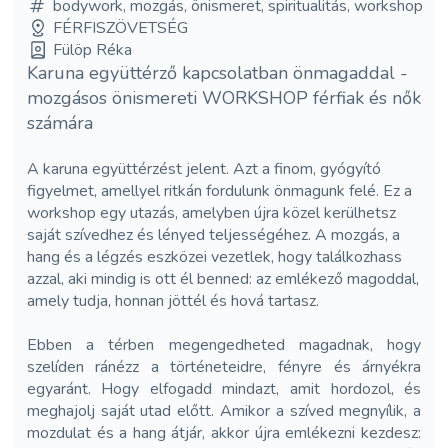
bodywork, mozgás, önismeret, spiritualitás, workshop
FÉRFISZÖVETSÉG
Fülöp Réka
Karuna együttérző kapcsolatban önmagaddal -
mozgásos önismereti WORKSHOP férfiak és nők
számára
A karuna együttérzést jelent. Azt a finom, gyógyító
figyelmet, amellyel ritkán fordulunk önmagunk felé. Ez a
workshop egy utazás, amelyben újra közel kerülhetsz
saját szívedhez és lényed teljességéhez. A mozgás, a
hang és a légzés eszközei vezetlek, hogy találkozhass
azzal, aki mindig is ott él benned: az emlékező magoddal,
amely tudja, honnan jöttél és hová tartasz.
Ebben a térben megengedheted magadnak, hogy
szelíden ránézz a történeteidre, fényre és árnyékra
egyaránt. Hogy elfogadd mindazt, amit hordozol, és
meghajolj saját utad előtt. Amikor a szíved megnyílik, a
mozdulat és a hang átjár, akkor újra emlékezni kezdesz: