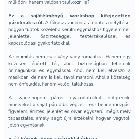
működni, hanem valóban találkozni is?
Ez a sajátélményű workshop kifejezetten
pároknak szól.
A fókusz az intimitás tudatos mélyítése:
hogyan tudtok közelebb kerülni egymáshoz figyelemmel,
jelenléttel, őszinteséggel, testérzékeléssel és
kapcsolódási gyakorlatokkal.
Az intimitás nem csak vágy vagy romantika. Hanem egy
közösen épített tér, ahol biztonságban lehetünk
önmagunkkal és egymással. Ahol nem kell elveszni a
másikban, de nem is kell távol maradni. Ahol a közelség
nem önfeladás, hanem valódi találkozás.
A workshopon páros gyakorlatokkal dolgozunk,
amelyeket a saját pároddal végzel. Lesz benne mozgás,
figyelem, érintés, jelenlét és olyan egyszerű, mégis mély
tapasztalás, amely segít újra érzékelni: hogyan vagytok
jelen egymásnak.
Ezért
kérünk, hogy a pároddal érkezz.