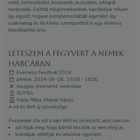
edző, testszobrász, bodywork aszisztens, integrál
tanácsadó. Ezúttal megismerkednek, kipróbáljuk milyen
így együtt, hogyan komplementálták egymást. így
szakmailag és és kliens szempontból is egy érdekes
beszélgetés lesz.
Leteszem a fegyvert a nemek
harcában
Everness Fesztivál 2024
péntek, 2024-06-28., 15:00 - 18:00
mozgás, önismeret, workshop
SUTRA
Fülöp Réka, Molnár Károly
A nő és férfi új szövetsége
Évezredek óta dúl a harc férfi és nő között, ahol sokszor:
azt éljük meg, hogy bármit teszünk az nem elég jó,
kritizáljuk, elítéljük és lehúzzuk egymást,