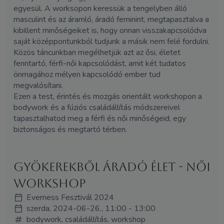
egyesül. A worksopon keressük a tengelyben álló
masculint és az áramló, áradó feminint, megtapasztalva a
kibillent minőségeiket is, hogy onnan visszakapcsolódva
saját középpontunkból tudjunk a másik nem felé fordulni.
Közös táncunkban megélhetjük azt az ősi, életet
fenntartó, férfi-női kapcsolódást, amit két tudatos
önmagához mélyen kapcsolódó ember tud
megvalósítani.
Ezen a test, érintés és mozgás orientált workshopon a
bodywork és a fúziós családállítás módszereivel
tapasztalhatod meg a férfi és női minőségeid, egy
biztonságos és megtartó térben.
Gyökerekből áradó élet - női
workshop
Everness Fesztivál 2024
szerda, 2024-06-26., 11:00 - 13:00
bodywork, családállítás, workshop