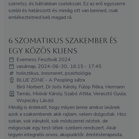
szeretsz, és bátrabban cselekszel. Ez az erő egyszerre
szelíd és határozott és mindig ott van benned, csak
emlékeztetned kell magad rá.
6 szomatikus szakember és
egy közös kliens
Everness Fesztivál 2024
vasárnap, 2024-06-30., 16:15 - 17:45
holisztikus, önismeret, pszichológia
BLUE ZONE - A Peopling sátra
Biró Norbert, Dr Joós Károly, Fülöp Réka, Hermann
Tamás, Molnár Károly, Szabó Attila, Verasztó Gyula,
Wojniczky László
Mindíg is érdekelt, hogy milyen lenne amikor leülnek
azok a szakemberek akik rajtam, velem dolgoztak. Hisz
sokan, sok irányból, sok módszerrel néztek, de
mégiscsak egy test-lélek-szellem rendszert. Akár
legyen integratív orvos, akupunktőr, érintésterapeuta,