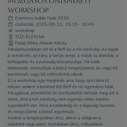
mozgásos önismereti
WORKSHOP
Everness Indián Nyár 2025
csütörtök, 2025-09-11., 15:15 - 16:45
workshop
TŰZ-ELEM tér
Fülöp Réka, Molnár Károly
Mindannyiunkban ott él a férfi és a női minőség. Az egyik
a cselekvés, az irány, a tartás ereje, a másik az áramlás, a
befogadás és a puhaság bölcsessége. Ha ezek
kibillennek, elveszítjük a belső tengelyünket, és vagy túl
keménnyé, vagy túl szétszórttá válunk.
Ez a workshop egy meghívás arra, hogy újra ráérezz:
milyen, amikor a benned élő férfi és nő egymásra talál.
Mozgással, jelenléttel és testtudattal idézzük meg azt a
teret, ahol a két minőség nem egymás ellen, hanem
egymásért van. Ahol a szilárdság és a lágyság összeér,
és megszületik a belső egyensúly.
Amikor a tengelyedben állsz, akkor a világban is
másként vagy jelen: tisztábban látsz, mélyebben