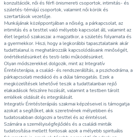
konzultációk, női és férfi önismereti csoportok, intimitás- és
születés-témájú csoportok, valamint női körök és
szertartások vezetője.
Munkájának középpontjában a nőiség, a párkapcsolat, az
intimitás és a testtel való mélyebb kapcsolat áll, valamint az
élet legelső szakaszai: a magzatkor, a születés folyamata és
a gyermekkor. Hiszi, hogy a legkorábbi tapasztalataink akár
tudattalanul is meghatározzák kapcsolódásaink minőségét,
önértékelésünket és testi-lelki működésünket.
Olyan módszerekkel dolgozik, mint az Integratív
Érintésterápia, a család- és rendszerállítás, a pszichodráma, a
párkapcsolati mediáció és a dúlai támogatás. Ezek a
megközelítések lehetővé teszik a tudattalanban rejlő
elakadások felszínre hozását, valamint a testben tárolt
emlékek oldását és integrálását.
Integratív Érintésterápiás szakmai képzéseivel is támogatja
azokat a segítőket, akik szeretnének mélyebben és
tudatosabban dolgozni a testtel és az érintéssel.
Számára a személyiségfejlődés és a családi minták
tudatosítása mellett fontosak azok a mélyebb spirituális