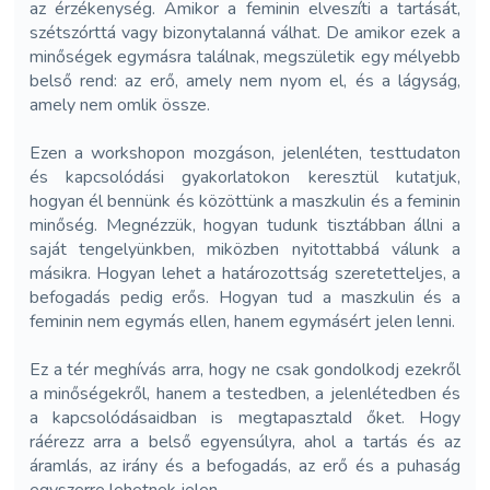
az érzékenység. Amikor a feminin elveszíti a tartását,
szétszórttá vagy bizonytalanná válhat. De amikor ezek a
minőségek egymásra találnak, megszületik egy mélyebb
belső rend: az erő, amely nem nyom el, és a lágyság,
amely nem omlik össze.
Ezen a workshopon mozgáson, jelenléten, testtudaton
és kapcsolódási gyakorlatokon keresztül kutatjuk,
hogyan él bennünk és közöttünk a maszkulin és a feminin
minőség. Megnézzük, hogyan tudunk tisztábban állni a
saját tengelyünkben, miközben nyitottabbá válunk a
másikra. Hogyan lehet a határozottság szeretetteljes, a
befogadás pedig erős. Hogyan tud a maszkulin és a
feminin nem egymás ellen, hanem egymásért jelen lenni.
Ez a tér meghívás arra, hogy ne csak gondolkodj ezekről
a minőségekről, hanem a testedben, a jelenlétedben és
a kapcsolódásaidban is megtapasztald őket. Hogy
ráérezz arra a belső egyensúlyra, ahol a tartás és az
áramlás, az irány és a befogadás, az erő és a puhaság
egyszerre lehetnek jelen.