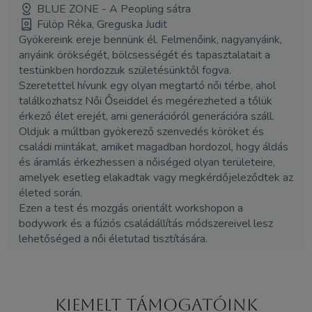
BLUE ZONE - A Peopling sátra
Fülöp Réka, Greguska Judit
Gyökereink ereje bennünk él. Felmenőink, nagyanyáink,
anyáink örökségét, bölcsességét és tapasztalatait a
testünkben hordozzuk születésünktől fogva.
Szeretettel hívunk egy olyan megtartó női térbe, ahol
találkozhatsz Női Őseiddel és megérezheted a tőlük
érkező élet erejét, ami generációról generációra száll.
Oldjuk a múltban gyökerező szenvedés köröket és
családi mintákat, amiket magadban hordozol, hogy áldás
és áramlás érkezhessen a nőiséged olyan területeire,
amelyek esetleg elakadtak vagy megkérdőjeleződtek az
életed során.
Ezen a test és mozgás orientált workshopon a
bodywork és a fúziós családállítás módszereivel lesz
lehetőséged a női életutad tisztítására.
Kiemelt támogatóink