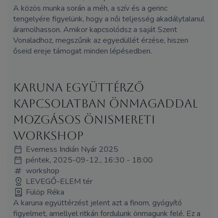
A közös munka során a méh, a szív és a gerinc
tengelyére figyelünk, hogy a női teljesség akadálytalanul
áramolhasson. Amikor kapcsolódsz a saját Szent
Vonaladhoz, megszűnik az egyedüllét érzése, hiszen
őseid ereje támogat minden lépésedben.
Karuna együttérző
kapcsolatban önmagaddal
mozgásos önismereti
WORKSHOP
Everness Indián Nyár 2025
péntek, 2025-09-12., 16:30 - 18:00
workshop
LEVEGŐ-ELEM tér
Fülöp Réka
A karuna együttérzést jelent azt a finom, gyógyító
figyelmet, amellyel ritkán fordulunk önmagunk felé. Ez a