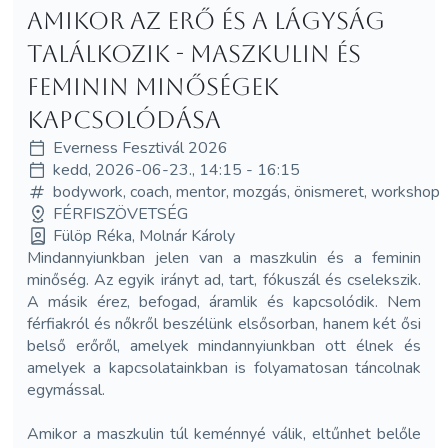
Amikor az erő és a lágyság
találkozik - maszkulin és
feminin minőségek
kapcsolódása
Everness Fesztivál 2026
kedd, 2026-06-23., 14:15 - 16:15
bodywork, coach, mentor, mozgás, önismeret, workshop
FÉRFISZÖVETSÉG
Fülöp Réka, Molnár Károly
Mindannyiunkban jelen van a maszkulin és a feminin
minőség. Az egyik irányt ad, tart, fókuszál és cselekszik.
A másik érez, befogad, áramlik és kapcsolódik. Nem
férfiakról és nőkről beszélünk elsősorban, hanem két ősi
belső erőről, amelyek mindannyiunkban ott élnek és
amelyek a kapcsolatainkban is folyamatosan táncolnak
egymással.
Amikor a maszkulin túl keménnyé válik, eltűnhet belőle