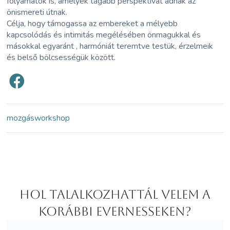
folyamatok is, amelyek tágabb perspektívát adnak az
önismereti útnak.
Célja, hogy támogassa az embereket a mélyebb
kapcsolódás és intimitás megélésében önmagukkal és
másokkal egyaránt , harmóniát teremtve testük, érzelmeik
és belső bölcsességük között.
mozgás
workshop
Hol Talalkozhattál velem a
korábbi Evernesseken?