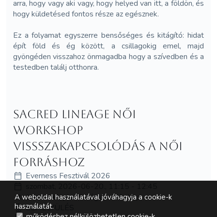
arra, hogy vagy aki vagy, hogy helyed van itt, a földön, és
hogy küldetésed fontos része az egésznek.
Ez a folyamat egyszerre bensőséges és kitágító: hidat
épít föld és ég között, a csillagokig emel, majd
gyöngéden visszahoz önmagadba hogy a szívedben és a
testedben találj otthonra.
Sacred Lineage Női
workshop
Vissszakapcsolódás a női
forráshoz
Everness Fesztivál 2026
szombat, 2026-06-20., 11:15 - 12:45
önismeret, pszichológia, workshop
A weboldal használatával jóváhagyja a cookie-k
használatát.
ELMÉLYÜLÉS
működéshez nélkülözhetetlen cookie-k