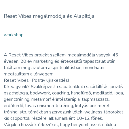
Reset Vibes megálmodója és Alapítója
workshop
A Reset Vibes projekt szellemi megálmodója vagyok. 46
évesen, 20 év marketing és értékesítői tapasztalat után
találtam meg az utam a spiritualitásban, mondhatni
megtaláltam a lényegem.
Reset Vibes=Pozitív újrakezdés!
Kik vagyunk? Szakképzett csapatunkkal családállítás, pozitív
pszichológia, bodywork, coaching, hangfürdő, meditáció, jóga,
gerinctréning, metamorf érintésterápia, talpmasszázs,
erdőfürdő, lovas önismereti tréning, kutyás önismereti
tréning, stb. témákban szervezünk lélek-wellness táborokat
kis csoportok részére, alkalmanként 10-12 főnek.
Várjuk a hozzánk érkezőket, hogy benyomhassuk náluk a