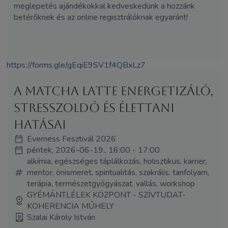
meglepetés ajándékokkal kedveskedünk a hozzánk
betérőknek és az online regisztrálóknak egyaránt!
https://forms.gle/gEqiE9SV1f4QBxLz7
A matcha latte energetizáló,
stresszoldó és élettani
hatásai
Everness Fesztivál 2026
péntek, 2026-06-19., 16:00 - 17:00
alkímia, egészséges táplálkozás, holisztikus, karrier,
mentor, önismeret, spiritualitás, szakrális, tanfolyam,
terápia, természetgyógyászat, vallás, workshop
GYÉMÁNTLÉLEK KÖZPONT - SZÍVTUDAT-
KOHERENCIA MŰHELY
Szalai Károly István