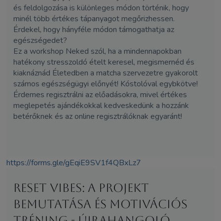
és feldolgozása is különleges módon történik, hogy
minél több értékes tápanyagot megőrizhessen.
Érdekel, hogy hányféle módon támogathatja az
egészségedet?
Ez a workshop Neked szól, ha a mindennapokban
hatékony stresszoldó ételt keresel, megismernéd és
kiaknáznád Életedben a matcha szervezetre gyakorolt
számos egészségügyi előnyét! Kóstolóval egybkötve!
Érdemes regisztrálni az előadásokra, mivel értékes
meglepetés ajándékokkal kedveskedünk a hozzánk
betérőknek és az online regisztrálóknak egyaránt!
https://forms.gle/gEqiE9SV1f4QBxLz7
Reset Vibes: a projekt
bemutatása és motivációs
tréning - újrahangoló