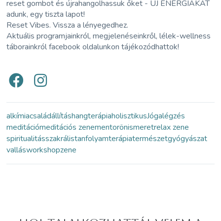
reset gombot és újrahangolhassuk őket - ÚJ ENERGIÁKAT
adunk, egy tiszta lapot!
Reset Vibes. Vissza a lényegedhez.
Aktuális programjainkról, megjelenéseinkről, lélek-wellness
táborainkról facebook oldalunkon tájékozódhattok!
alkímia
családállítás
hangterápia
holisztikus
Jóga
légzés
meditáció
meditációs zene
mentor
önismeret
relax zene
spiritualitás
szakrális
tanfolyam
terápia
természetgyógyászat
vallás
workshop
zene