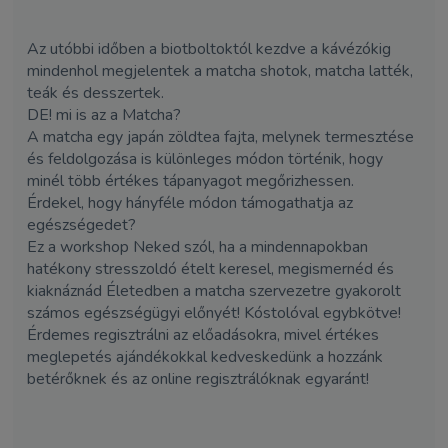
Az utóbbi időben a biotboltoktól kezdve a kávézókig
mindenhol megjelentek a matcha shotok, matcha latték,
teák és desszertek.
DE! mi is az a Matcha?
A matcha egy japán zöldtea fajta, melynek termesztése
és feldolgozása is különleges módon történik, hogy
minél több értékes tápanyagot megőrizhessen.
Érdekel, hogy hányféle módon támogathatja az
egészségedet?
Ez a workshop Neked szól, ha a mindennapokban
hatékony stresszoldó ételt keresel, megismernéd és
kiaknáznád Életedben a matcha szervezetre gyakorolt
számos egészségügyi előnyét! Kóstolóval egybkötve!
Érdemes regisztrálni az előadásokra, mivel értékes
meglepetés ajándékokkal kedveskedünk a hozzánk
betérőknek és az online regisztrálóknak egyaránt!