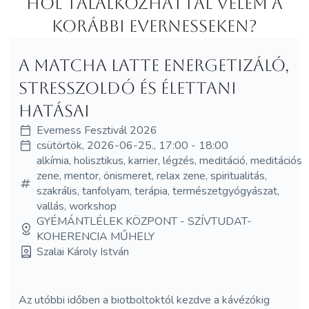
Hol Talalkozhattál velem a
korábbi Evernesseken?
A matcha latte energetizáló,
stresszoldó és élettani
hatásai
Everness Fesztivál 2026
csütörtök, 2026-06-25., 17:00 - 18:00
alkímia, holisztikus, karrier, légzés, meditáció, meditációs
zene, mentor, önismeret, relax zene, spiritualitás,
szakrális, tanfolyam, terápia, természetgyógyászat,
vallás, workshop
GYÉMÁNTLÉLEK KÖZPONT - SZÍVTUDAT-
KOHERENCIA MŰHELY
Szalai Károly István
Az utóbbi időben a biotboltoktól kezdve a kávézókig