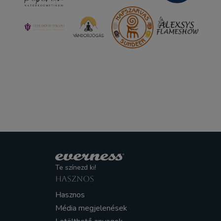
Te színezd ki!
HASZNOS
Hasznos
Média megjelenések