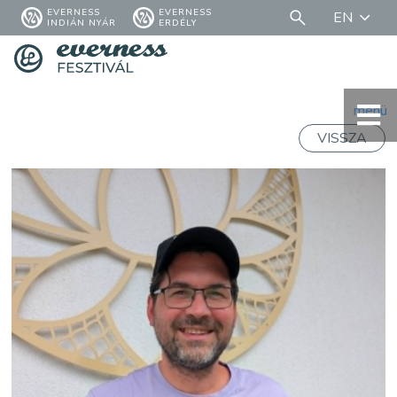
EVERNESS
EVERNESS
EN
INDIÁN NYÁR
ERDÉLY
menü
VISSZA