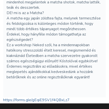
mindenhol megjelentek a matcha shotok, matcha latték,
teák és desszertek.
DE! mi is az a Matcha?
A matcha egy japán zöldtea fajta, melynek termesztése
és feldolgozása is különleges módon történik, hogy
minél több értékes tápanyagot megőrizhessen.
Érdekel, hogy hányféle módon támogathatja az
egészségedet?
Ez a workshop Neked szól, ha a mindennapokban
hatékony stresszoldó ételt keresel, megismernéd és
kiaknáznád Életedben a matcha szervezetre gyakorolt
számos egészségügyi előnyét! Kóstolóval egybkötve!
Érdemes regisztrálni az előadásokra, mivel értékes
meglepetés ajándékokkal kedveskedünk a hozzánk
betérőknek és az online regisztrálóknak egyaránt!
https://forms.gle/gEqiE9SV1f4QBxLz7