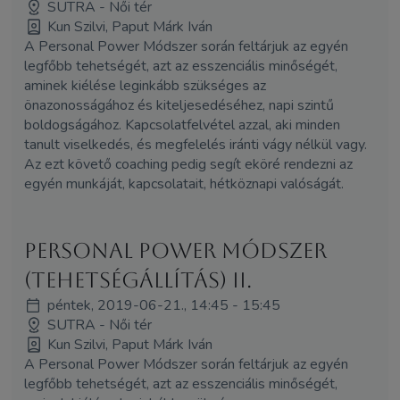
SUTRA - Női tér
Kun Szilvi, Paput Márk Iván
A Personal Power Módszer során feltárjuk az egyén
legfőbb tehetségét, azt az esszenciális minőségét,
aminek kiélése leginkább szükséges az
önazonosságához és kiteljesedéséhez, napi szintű
boldogságához. Kapcsolatfelvétel azzal, aki minden
tanult viselkedés, és megfelelés iránti vágy nélkül vagy.
Az ezt követő coaching pedig segít eköré rendezni az
egyén munkáját, kapcsolatait, hétköznapi valóságát.
Personal Power Módszer
(Tehetségállítás) II.
péntek, 2019-06-21., 14:45 - 15:45
SUTRA - Női tér
Kun Szilvi, Paput Márk Iván
A Personal Power Módszer során feltárjuk az egyén
legfőbb tehetségét, azt az esszenciális minőségét,