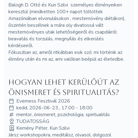
Balogh D. Ottó és Kun Szilvi személyes élményeiken
keresztül (mindketten 100+ napot töltöttek
Amazóniában elvonulásokon , mesternövény diétákon),
őszintén beszélnek a mára oly divatossá vált
mesternövényes utak lehetőségeiről és csapdáiról:
beavatás és torzulás, megnyílás és elkerülés
kérdéseiről.
Fókuszban az, amiről ritkábban esik szó: mi történik az
élmény után és mi az, ami valóban beépül az életedbe.
Hogyan lehet kerülőút az
önismeret és spiritualitás?
Everness Fesztivál 2026
kedd, 2026-06-23., 17:00 - 18:00
mentor, önismeret, pszichológia, spiritualitás
TUDATOSSÁG
Kemény Péter, Kun Szilvi
Jársz workshopokra, meditálsz, olvasol, dolgozol