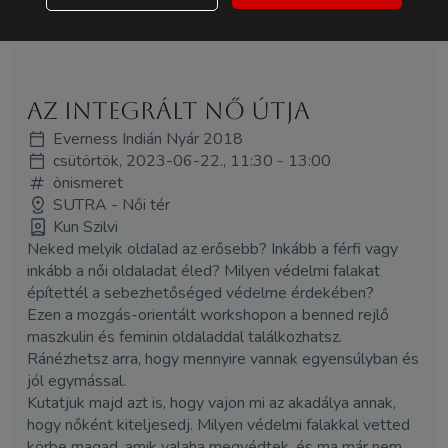
Az integrált nő útja
Everness Indián Nyár 2018
csütörtök, 2023-06-22., 11:30 - 13:00
önismeret
SUTRA - Női tér
Kun Szilvi
Neked melyik oldalad az erősebb? Inkább a férfi vagy
inkább a női oldaladat éled? Milyen védelmi falakat
építettél a sebezhetőséged védelme érdekében?
Ezen a mozgás-orientált workshopon a benned rejlő
maszkulin és feminin oldaladdal találkozhatsz.
Ránézhetsz arra, hogy mennyire vannak egyensúlyban és
jól egymással.
Kutatjuk majd azt is, hogy vajon mi az akadálya annak,
hogy nőként kiteljesedj. Milyen védelmi falakkal vetted
körbe magad, amik valaha megvédtek, és ma már nem