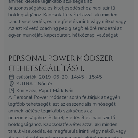
aminek kiélése leginkább szükséges az
önazonosságához és kiteljesedéséhez, napi szintű
boldogságához. Kapcsolatfelvétel azzal, aki minden
tanult viselkedés, és megfelelés iránti vágy nélkül vagy.
Az ezt követő coaching pedig segít eköré rendezni az
egyén munkáját, kapcsolatait, hétköznapi valóságát.
Personal Power Módszer
(Tehetségállítás) I.
csütörtök, 2019-06-20., 14:45 - 15:45
SUTRA - Női tér
Kun Szilvi, Paput Márk Iván
A Personal Power Módszer során feltárjuk az egyén
legfőbb tehetségét, azt az esszenciális minőségét,
aminek kiélése leginkább szükséges az
önazonosságához és kiteljesedéséhez, napi szintű
boldogságához. Kapcsolatfelvétel azzal, aki minden
tanult viselkedés, és megfelelés iránti vágy nélkül vagy.
Az ezt követő coaching pedig segít eköré rendezni az