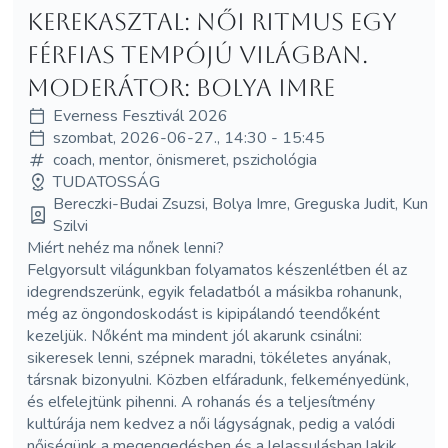
Kerekasztal: Női ritmus egy
férfias tempójú világban.
Moderátor: Bolya Imre
Everness Fesztivál 2026
szombat, 2026-06-27., 14:30 - 15:45
coach, mentor, önismeret, pszichológia
TUDATOSSÁG
Bereczki-Budai Zsuzsi, Bolya Imre, Greguska Judit, Kun
Szilvi
Miért nehéz ma nőnek lenni?
Felgyorsult világunkban folyamatos készenlétben él az
idegrendszerünk, egyik feladatból a másikba rohanunk,
még az öngondoskodást is kipipálandó teendőként
kezeljük. Nőként ma mindent jól akarunk csinálni:
sikeresek lenni, szépnek maradni, tökéletes anyának,
társnak bizonyulni. Közben elfáradunk, felkeményedünk,
és elfelejtünk pihenni. A rohanás és a teljesítmény
kultúrája nem kedvez a női lágyságnak, pedig a valódi
nőiségünk a megengedésben és a lelassulásban lakik.