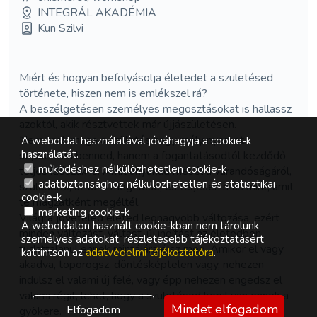
INTEGRÁL AKADÉMIA
Kun Szilvi
Miért és hogyan befolyásolja életedet a születésed
története, hiszen nem is emlékszel rá?
A beszélgetésen személyes megosztásokat is hallassz
azoktól, akik résztvettek már újjászületésen.
Nem csak maga a születés hagy mély nyomot
A weboldal használatával jóváhagyja a cookie-k
használatát.
sejtszinten benned, hanem a fogantatásodtól kezdődő
működéshez nélkülözhetetlen cookie-k
teljes időszak is. Amit anyukád mesél a várandóságáról,
adatbiztonsághoz nélkülözhetetlen és statisztikai
szüléséről, az az ő megélése, és teljesen más mint, amit
cookie-k
te magzatként megéltél.
marketing cookie-k
Világra jöveteled életed legnagyobb változása, ezért
A weboldalon használt cookie-kban nem tárolunk
minden változást, váltást, új indítást az életedben
személyes adatokat, részletesebb tájékoztatásért
tudattalanul ennek mintájára élsz meg. Amikor el vagy
kattintson az
adatvédelmi tájékoztatóra
.
akadva, toporogsz, döntésképtelen vagy, nehezen
indulsz el valami új felé, vagy épp nehezen engedsz el
valami régit, lehet, hogy a születésed körül van ennek a
Mindet elfogadom
Elfogadom
gyökere.