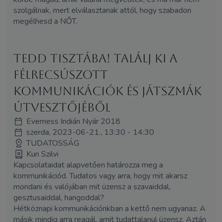
szolgálnak, mert elválasztanak attól, hogy szabadon
megélhesd a NŐT.
Tedd tisztába! Találj ki a
félrecsúszott
kommunikációk és játszmák
útvesztőjéből
Everness Indián Nyár 2018
szerda, 2023-06-21., 13:30 - 14:30
TUDATOSSÁG
Kun Szilvi
Kapcsolataidat alapvetően határozza meg a
kommunikációd. Tudatos vagy arra, hogy mit akarsz
mondani és valójában mit üzensz a szavaiddal,
gesztusaiddal, hangoddal?
Hétköznapi kommunikációnkban a kettő nem ugyanaz. A
másik mindig arra reagál, amit tudattalanul üzensz. Aztán