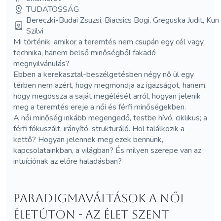
TUDATOSSÁG
Bereczki-Budai Zsuzsi, Biacsics Bogi, Greguska Judit, Kun
Szilvi
Mi történik, amikor a teremtés nem csupán egy cél vagy
technika, hanem belső minőségből fakadó
megnyilvánulás?
Ebben a kerekasztal-beszélgetésben négy nő ül egy
térben nem azért, hogy megmondja az igazságot, hanem,
hogy megossza a saját megélését arról, hogyan jelenik
meg a teremtés ereje a női és férfi minőségekben.
A női minőség inkább megengedő, testbe hívó, ciklikus; a
férfi fókuszált, irányító, strukturáló. Hol találkozik a
kettő? Hogyan jelennek meg ezek bennünk,
kapcsolatainkban, a világban? És milyen szerepe van az
intuíciónak az előre haladásban?
Paradigmaváltások a női
életúton - az élet szent