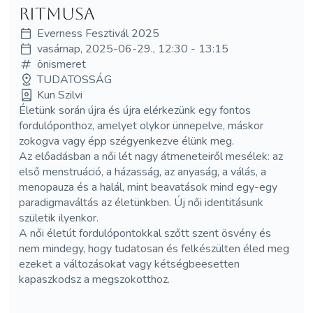
ritmusa
Everness Fesztivál 2025
vasárnap, 2025-06-29., 12:30 - 13:15
önismeret
TUDATOSSÁG
Kun Szilvi
Életünk során újra és újra elérkezünk egy fontos
fordulóponthoz, amelyet olykor ünnepelve, máskor
zokogva vagy épp szégyenkezve élünk meg.
Az előadásban a női lét nagy átmeneteiről mesélek: az
első menstruáció, a házasság, az anyaság, a válás, a
menopauza és a halál, mint beavatások mind egy-egy
paradigmaváltás az életünkben. Új női identitásunk
születik ilyenkor.
A női életút fordulópontokkal szőtt szent ösvény és
nem mindegy, hogy tudatosan és felkészülten éled meg
ezeket a változásokat vagy kétségbeesetten
kapaszkodsz a megszokotthoz.