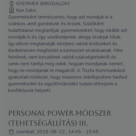
GYERMEK BIRODALOM
Kun Szilvi
Gyermekként természetes, hogy azt mondjuk ki a
szánkon, amit gondolunk és érzünk. Szülőként
tudattalanul megtanítjuk gyermekeinket, hogy inkább azt
mondják ki és úgy viselkedjenek, ahogy elvárjuk tőlük.
Így idővel megtanulják elrejteni valódi érzéseiket és
illedelmesen megfelelni a környezet elvárásainak. Mire
felnőnek, nem beszélnek valódi szükségleteikről és
senki nem tanítja meg nekik, hogyan mondjanak nemet,
hogy ne mondjanak le magukról. A Tiszta Kommunikáció
gyakorlati módszer, hogy önazonos önkifejezésre tanítsd
gyermekedet és együttműködés tudjon létrejönni a
konfliktusok helyett.
Personal Power Módszer
(Tehetségállítás) III.
szombat, 2019-06-22., 14:45 - 15:45