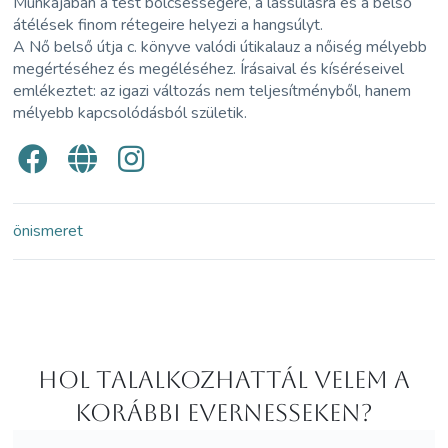
Munkájában a test bölcsességére, a lassulásra és a belső
átélések finom rétegeire helyezi a hangsúlyt.
A Nő belső útja c. könyve valódi útikalauz a nőiség mélyebb
megértéséhez és megéléséhez. Írásaival és kíséréseivel
emlékeztet: az igazi változás nem teljesítményből, hanem
mélyebb kapcsolódásból születik.
önismeret
Hol Talalkozhattál velem a
korábbi Evernesseken?