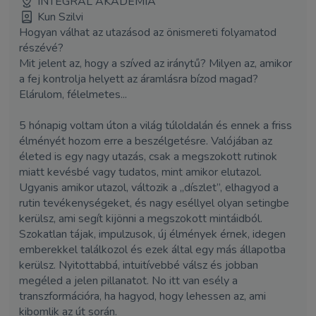
INTEGRÁL AKADÉMIA
Kun Szilvi
Hogyan válhat az utazásod az önismereti folyamatod
részévé?
Mit jelent az, hogy a szíved az iránytű? Milyen az, amikor
a fej kontrolja helyett az áramlásra bízod magad?
Elárulom, félelmetes...
5 hónapig voltam úton a világ túloldalán és ennek a friss
élményét hozom erre a beszélgetésre. Valójában az
életed is egy nagy utazás, csak a megszokott rutinok
miatt kevésbé vagy tudatos, mint amikor elutazol.
Ugyanis amikor utazol, változik a „díszlet”, elhagyod a
rutin tevékenységeket, és nagy eséllyel olyan setingbe
kerülsz, ami segít kijönni a megszokott mintáidból.
Szokatlan tájak, impulzusok, új élmények érnek, idegen
emberekkel találkozol és ezek által egy más állapotba
kerülsz. Nyitottabbá, intuitívebbé válsz és jobban
megéled a jelen pillanatot. No itt van esély a
transzformációra, ha hagyod, hogy lehessen az, ami
kibomlik az út során.