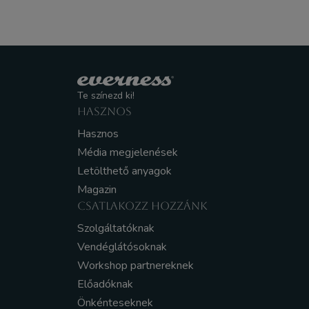
Te színezd ki!
HASZNOS
Hasznos
Média megjelenések
Letölthető anyagok
Magazin
CSATLAKOZZ HOZZÁNK
Szolgáltatóknak
Vendéglátósoknak
Workshop partnereknek
Előadóknak
Önkénteseknek