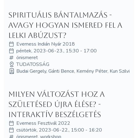
Spirituális bántalmazás -
avagy hogyan ismered fel a
lelki abúzust?
Everness Indián Nyár 2018
péntek, 2023-06-23., 15:30 - 17:00
önismeret
TUDATOSSÁG
Budai Gergely, Gánti Bence, Kemény Péter, Kun Szilvi
Milyen változást hoz a
születésed újra élése? -
interaktív beszélgetés
Everness Fesztivál 2022
csütörtök, 2023-06-22., 15:00 - 16:20
önismeret, workshop