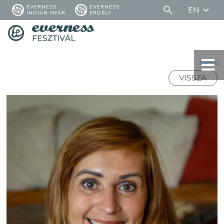
EVERNESS
EVERNESS
EN
INDIÁN NYÁR
ERDÉLY
menü
VISSZA