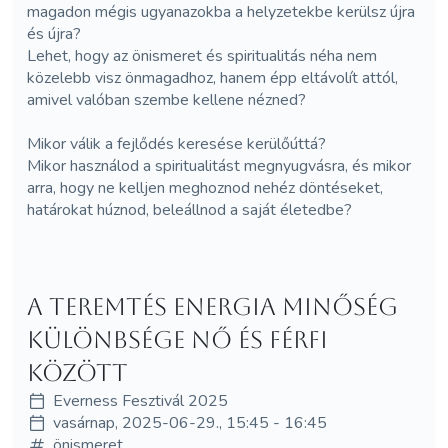
magadon mégis ugyanazokba a helyzetekbe kerülsz újra
és újra?
Lehet, hogy az önismeret és spiritualitás néha nem
közelebb visz önmagadhoz, hanem épp eltávolít attól,
amivel valóban szembe kellene nézned?
Mikor válik a fejlődés keresése kerülőúttá?
Mikor használod a spiritualitást megnyugvásra, és mikor
arra, hogy ne kelljen meghoznod nehéz döntéseket,
határokat húznod, beleállnod a saját életedbe?
A teremtés energia minőség
különbsége nő és férfi
között
Everness Fesztivál 2025
vasárnap, 2025-06-29., 15:45 - 16:45
önismeret