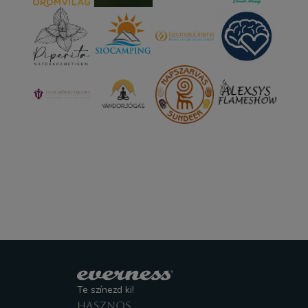
Te színezd ki!
HASZNOS