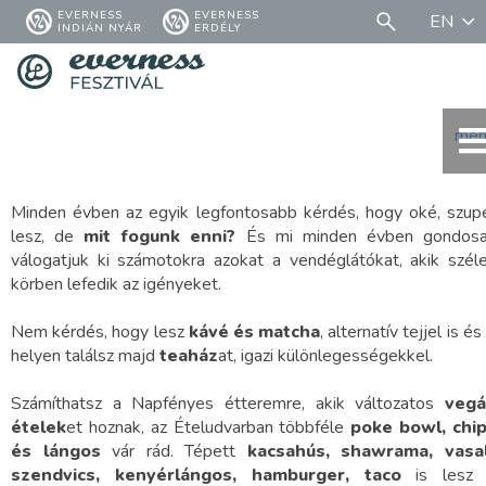
EVERNESS
EVERNESS
EN
INDIÁN NYÁR
ERDÉLY
men
Minden évben az egyik legfontosabb kérdés, hogy oké, szup
lesz, de
mit fogunk enni?
És mi minden évben gondos
válogatjuk ki számotokra azokat a vendéglátókat, akik szél
körben lefedik az igényeket.
Nem kérdés, hogy lesz
kávé és matcha
, alternatív tejjel is és
helyen találsz majd
teaház
at, igazi különlegességekkel.
Számíthatsz a Napfényes étteremre, akik változatos
veg
ételek
et hoznak, az Ételudvarban többféle
poke bowl, chi
és lángos
vár rád. Tépett
kacsahús, shawrama, vasa
szendvics, kenyérlángos, hamburger, taco
is lesz