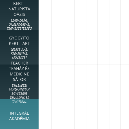
KERT -
NATURISTA
OÁZIS
SZABADSÁG,
ÖNELFOGADÁS,
TERMÉSZETESSÉG
GYÓGYÍTÓ
KERT - ART
LELASSULÁS,
KREATIVITÁS,
MŰVÉSZET
TEACHER
TEAHÁZ ÉS
MEDICINE
SÁTOR
EMLÉKEZZ!
MINDANNYIAN
EGYSZERRE
TANULUNK ÉS
TANÍTUNK.
INTEGRÁL
AKADÉMIA