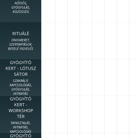
NŐISÉG,
GYÓGYULÁS,
KÖZÖSSÉG
RITUÁLÉ
ÖNISMERET,
SZERTARTÁSOK,
BEFELÉ FIGYELÉS
GYÓGYÍTÓ
KERT - LÓTUSZ
SÁTOR
SZAKRÁLIS
KAPCSOLÓDÁS,
GYÓGYULÁS,
INTIMITÁS
GYÓGYÍTÓ
KERT -
WORKSHOP
TÉR
TAPASZTALÁS,
INTIMITÁS,
KAPCSOLÓDÁS
GYÓGYÍTÓ