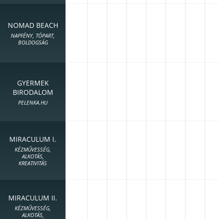
NOMAD BEACH
NAPFÉNY, TÓPART,
BOLDOGSÁG
GYERMEK
BIRODALOM
PELENKA.HU
MIRACULUM I.
KÉZMŰVESSÉG,
ALKOTÁS,
KREATIVITÁS
MIRACULUM II.
KÉZMŰVESSÉG,
ALKOTÁS,