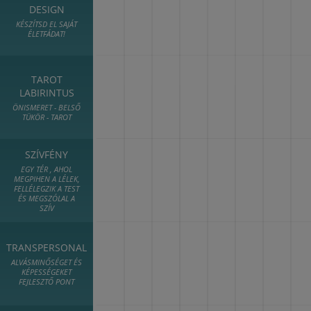
DESIGN
KÉSZÍTSD EL SAJÁT
ÉLETFÁDAT!
TAROT
LABIRINTUS
ÖNISMERET - BELSŐ
TÜKÖR - TAROT
SZÍVFÉNY
EGY TÉR , AHOL
MEGPIHEN A LÉLEK,
FELLÉLEGZIK A TEST
ÉS MEGSZÓLAL A
SZÍV
TRANSPERSONAL
ALVÁSMINŐSÉGET ÉS
KÉPESSÉGEKET
FEJLESZTŐ PONT