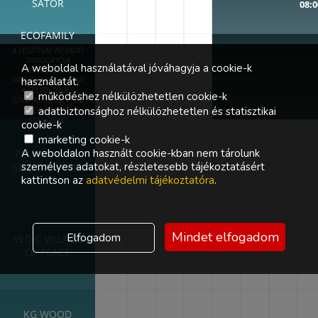
SÁTOR
08:0
ECOFAMILY
A FESZTIVÁL NÉVADÓ
TÁMOGATÓJA
A weboldal használatával jóváhagyja a cookie-k
SZÍNVONALAS
használatát.
PROGRAMOKKAL VÁR
A FELTÖLTŐDÉS
működéshez nélkülözhetetlen cookie-k
SZÍNPAD MELLETT AZ
adatbiztonsághoz nélkülözhetetlen és statisztikai
ECOFAMILY
STANDNÁL.
cookie-k
marketing cookie-k
A weboldalon használt cookie-kban nem tárolunk
PELENKA.HU -
személyes adatokat, részletesebb tájékoztatásért
SZÜLŐK SÁTRA
kattintson az
adatvédelmi tájékoztatóra
.
Mindet elfogadom
Elfogadom
VEDIC VILLAGE
OF PEACE
KG WOOD