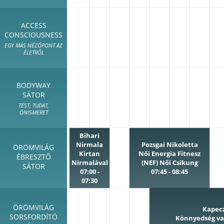
ACCESS
CONSCIOUSNESS
EGY MÁS NÉZŐPONT AZ
ÉLETRŐL
BODYWAY
SÁTOR
TEST, TUDAT,
ÖNISMERET
Bihari
Nirmala
Pozsgai Nikoletta
ÖRÖMVILÁG
Kirtan
Női Energia Fitnesz
ÉBRESZTŐ
Nirmalával
(NEF) Női Csikung
SÁTOR
07:00 -
07:45 - 08:45
07:30
ÖRÖMVILÁG
Kapec
SORSFORDÍTÓ
Könnyedség v