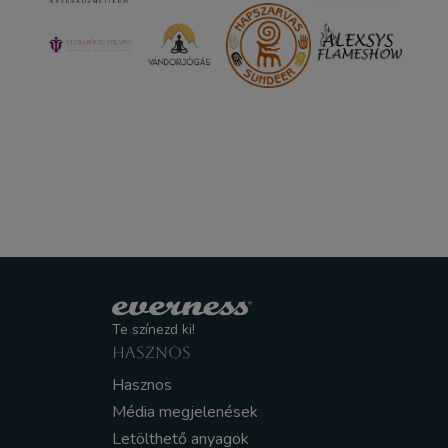
Te színezd ki!
HASZNOS
Hasznos
Média megjelenések
Letölthető anyagok