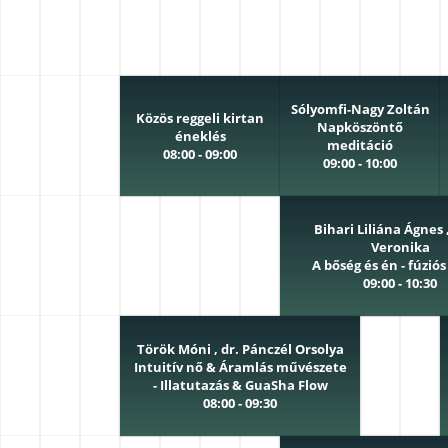
Sólyomfi-Nagy Zoltán
Közös reggeli kirtan
Napköszöntő
éneklés
meditáció
08:00 - 09:00
09:00 - 10:00
Bihari Liliána Ágnes 
Veronika
A bőség és én - fúziós 
09:00 - 10:30
Török Móni , dr. Pánczél Orsolya
Intuitív nő & Áramlás művészete
- Illatutazás & GuaSha Flow
08:00 - 09:30