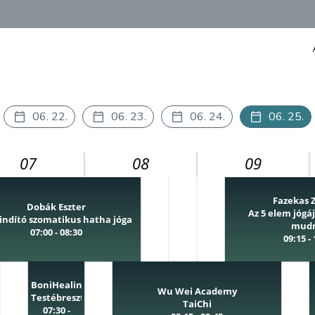
06. 22.
06. 23.
06. 24.
06. 25.
07
08
09
Fazekas 
Dobák Eszter
Az 5 elem jógáj
indító szomatikus hatha jóga
mud
07:00 - 08:30
09:15 -
BoniHealing
Wu Wei Academy
Testébresztés
TaiChi
07:30 -