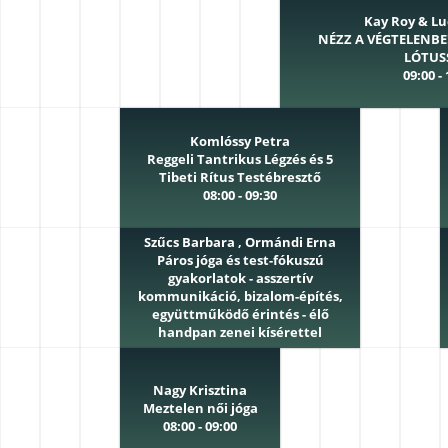
Kay Roy & Lu
NÉZZ A VÉGTELENBE
LÓTUS
09:00 -
Komlóssy Petra
Reggeli Tantrikus Légzés és 5
Tibeti Rítus Testébresztő
08:00 - 09:30
Szűcs Barbara , Ormándi Erna
Páros jóga és test-fókuszú
gyakorlatok - asszertív
kommunikáció, bizalom-építés,
együttműködő érintés - élő
handpan zenei kísérettel
08:00 - 09:30
Nagy Krisztina
Meztelen női jóga
08:00 - 09:00