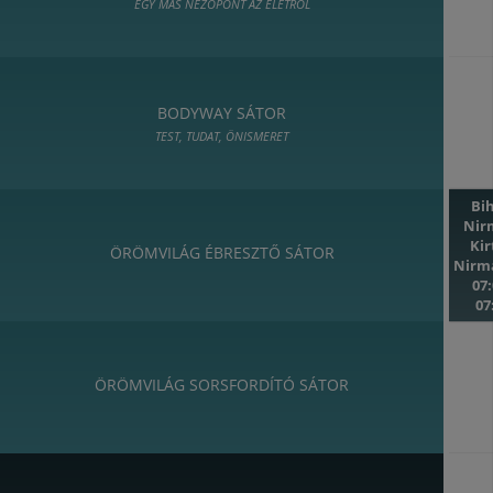
EGY MÁS NÉZŐPONT AZ ÉLETRŐL
BODYWAY SÁTOR
TEST, TUDAT, ÖNISMERET
Bi
Nir
Ki
ÖRÖMVILÁG ÉBRESZTŐ SÁTOR
Nirm
07:
07
ÖRÖMVILÁG SORSFORDÍTÓ SÁTOR