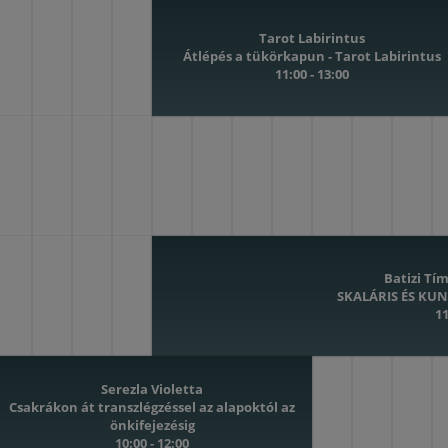
Tarot Labirintus
Átlépés a tükörkapun - Tarot Labirintus
11:00 - 13:00
Batizi Tím
SKALÁRIS ÉS KUN
11
Serezla Violetta
Csakrákon át transzlégzéssel az alapoktól az
önkifejezésig
10:00 - 12:00