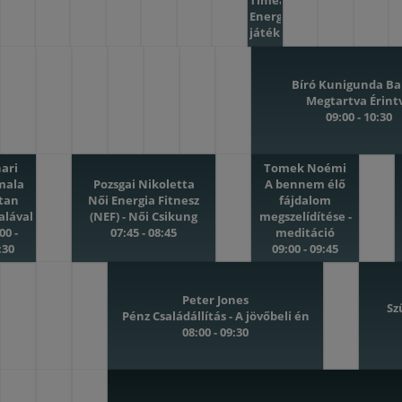
Tímea
Energia
játék
napi
behangoló
09:00
Bíró Kunigunda Ba
-
Megtartva Érint
09:15
09:00 - 10:30
hari
Tomek Noémi
mala
Pozsgai Nikoletta
A bennem élő
rtan
Női Energia Fitnesz
fájdalom
alával
(NEF) - Női Csikung
megszelídítése -
00 -
07:45 - 08:45
meditáció
:30
09:00 - 09:45
Peter Jones
Sz
Pénz Családállítás - A jövőbeli én
08:00 - 09:30