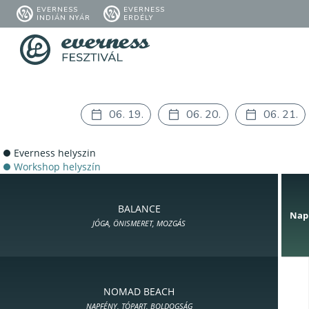
EVERNESS
EVERNESS
INDIÁN NYÁR
ERDÉLY
06. 19.
06. 20.
06. 21.
Everness helyszín
Workshop helyszín
BALANCE
Nap
JÓGA, ÖNISMERET, MOZGÁS
NOMAD BEACH
NAPFÉNY, TÓPART, BOLDOGSÁG