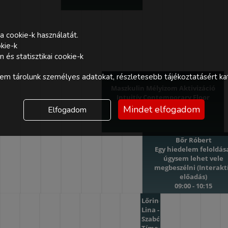
a cookie-k használatát.
kie-k
és statisztikai cookie-k
m tárolunk személyes adatokat, részletesebb tájékoztatásért kat
Maszkulin Mélyizom Aktivizáció
Intuitív Contemporary Floor
Work
Mindet elfogadom
Elfogadom
08:30 - 10:00
Bőr Róbert
Egy hiedelem feloldás
úgysem lehet vele
megbeszélni (Interakt
előadás)
09:00 - 10:15
Lőrinc
Lina -
Szabó