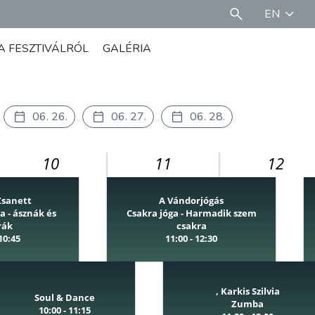
EN
A FESZTIVÁLRÓL
GALÉRIA
06. 26.
06. 27.
06. 28.
10
11
12
Zsanett
A Vándorjógás
a - ásznák és
Csakra jóga - Harmadik szem
rák
csakra
 10:45
11:00 - 12:30
, Karkis Szilvia
Soul & Dance
Zumba
10:00 - 11:15