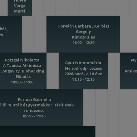
Tímea
Varga
Márti
Varázslatos
teremtések-
Horváth Barbara , Kertész
Csoportos
bér ,
Gergely
energiafürdő
ve
Kimozdulás
10:00 -
11:00 - 12:30
10:30
Pozsgai Nikoletta
Ny
Gyuris Annamária
A Taoista Alkimista
Ne sodródj - vezess
Longevity, Biohacking
Amikor
2026-ban! - a Ló éve
- Előadás
11:15 - 12:15
10:00 - 11:00
Perlusz
Gabriella
Perlusz Gabriella
Szülői
ülői minták és gyermekkori sérülések
minták
rendezése
és
09:45 - 11:45
gyermekkori
sérülések
rendezése