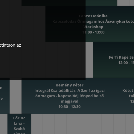
Lantos Mónika
Kapcsolódás Önmagamhoz Ásványkarköt
Workshop
11:00 - 13:00
tintson az
Férfi Rapé S
12:00 - 1
Kemény Péter
a:
Integrál Családállítás: A Szelf az igazi
Kötet
önmagam - kapcsolódj lényed belső
ta
ív
magjával
12
10:30 - 12:30
Lőrinc
Lina -
Szabó