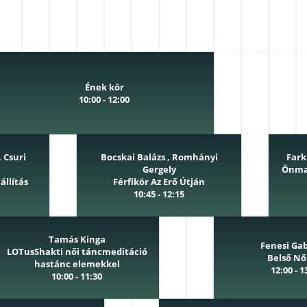
Ének kör
10:00 - 12:00
, Csuri
Bocskai Balázs , Romhányi
Fark
Gergely
Önma
állítás
Férfikör Az Erő Útján
10:45 - 12:15
Tamás Kinga
Fenesi Gab
LOTusShakti női táncmeditáció
Belső Nő
hastánc elemekkel
12:00 - 1
10:00 - 11:30