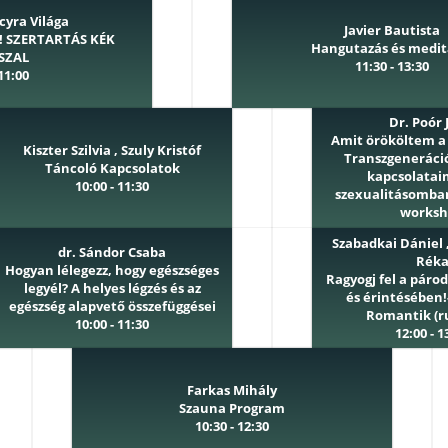
cyra Világa
Javier Bautista
! SZERTARTÁS KÉK
Hangutazás és medit
SZAL
11:30 - 13:30
 11:00
Dr. Poór 
Amit örököltem a 
Kiszter Szilvia , Szuly Kristóf
Transzgeneráci
Táncoló Kapcsolatok
kapcsolatai
10:00 - 11:30
szexualitásomba
works
12:00 - 1
Szabadkai Dániel 
dr. Sándor Csaba
Rék
Hogyan lélegezz, hogy egészséges
Ragyogj fel a páro
legyél? A helyes légzés és az
és érintésében!
egészség alapvető összefüggései
Romantik (r
10:00 - 11:30
12:00 - 1
Farkas Mihály
Szauna Program
10:30 - 12:30