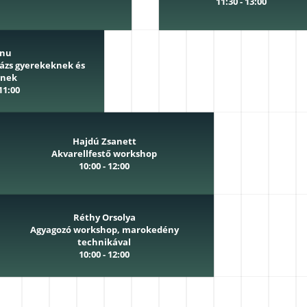
11:30 - 13:00
snu
zázs gyerekeknek és
knek
 11:00
Hajdú Zsanett
Akvarellfestő workshop
10:00 - 12:00
Réthy Orsolya
Agyagozó workshop, marokedény
technikával
10:00 - 12:00