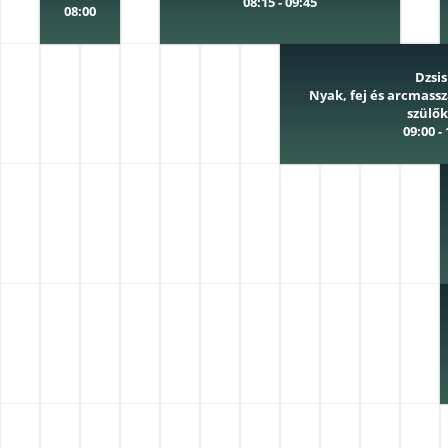
08:15 - 09:45
08:00
Dzsi
Nyak, fej és arcmass
szülő
09:00 -