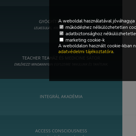
A weboldal használatával jóváhagyja 
GYÓGYÍTÓ KERT - ART
működéshez nélkülözhetetlen coo
LELASSULÁS, KREATIVITÁS, MŰVÉSZET
adatbiztonsághoz nélkülözhetetlen 
marketing cookie-k
A weboldalon használt cookie-kban ne
adatvédelmi tájékoztatóra
.
TEACHER TEAHÁZ ÉS MEDICINE SÁTOR
EMLÉKEZZ! MINDANNYIAN EGYSZERRE TANULUNK ÉS TANÍTUNK.
INTEGRÁL AKADÉMIA
ACCESS CONSCIOUSNESS