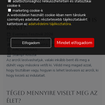
adatbiztonsághoz nélkülözhetetlen és statisztikai
támogatnak a gondolataid a mindennapokban.
cookie-k
marketing cookie-k
A weboldalon használt cookie-kban nem tárolunk
Belül forrong vagy nekem is
személyes adatokat, részletesebb tájékoztatásért
kattintson az
adatvédelmi tájékoztatóra
.
ront?
Everness Fesztivál 2026
hétfő, 2026-06-22., 10:00 - 11:00
Mindet elfogadom
Elfogadom
önismeret, spiritualitás, workshop
ARCOLVASÁS
Stampf Kriszta
Az arcról leolvashatjuk, valaki inkább bent éli meg a
dühét vagy másokra vetíti ki. Védd meg magad azzal,
hogy tisztában vagy, hogyan is lehet leolvasni az arcról, ki
hogy kezeli az indulatait.
Téged mennyire viselt meg az
élet?