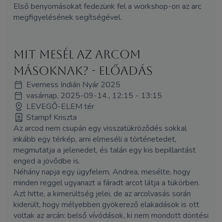
Első benyomásokat fedezünk fel a workshop-on az arc
megfigyelésének segítségével.
Mit mesél az arcom
másoknak? - ELŐADÁS
Everness Indián Nyár 2025
vasárnap, 2025-09-14., 12:15 - 13:15
LEVEGŐ-ELEM tér
Stampf Kriszta
Az arcod nem csupán egy visszatükröződés sokkal
inkább egy térkép, ami elmeséli a történetedet,
megmutatja a jelenedet, és talán egy kis bepillantást
enged a jövődbe is.
Néhány napja egy ügyfelem, Andrea, mesélte, hogy
minden reggel ugyanazt a fáradt arcot látja a tükörben.
Azt hitte, a kimerültség jelei, de az arcolvasás során
kiderült, hogy mélyebben gyökerező elakadások is ott
voltak az arcán: belső vívódások, ki nem mondott döntési