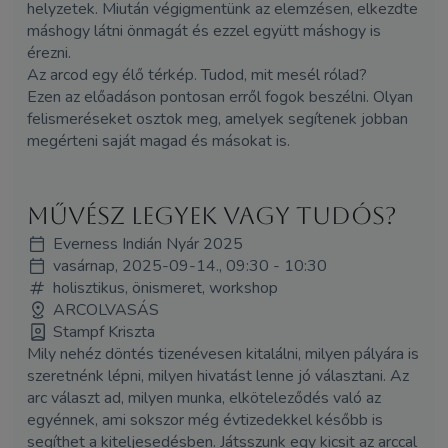
helyzetek. Miután végigmentünk az elemzésen, elkezdte
máshogy látni önmagát és ezzel együtt máshogy is
érezni.
Az arcod egy élő térkép. Tudod, mit mesél rólad?
Ezen az előadáson pontosan erről fogok beszélni. Olyan
felismeréseket osztok meg, amelyek segítenek jobban
megérteni saját magad és másokat is.
Művész legyek vagy tudós?
Everness Indián Nyár 2025
vasárnap, 2025-09-14., 09:30 - 10:30
holisztikus, önismeret, workshop
ARCOLVASÁS
Stampf Kriszta
Mily nehéz döntés tizenévesen kitalálni, milyen pályára is
szeretnénk lépni, milyen hivatást lenne jó választani. Az
arc választ ad, milyen munka, elköteleződés való az
egyénnek, ami sokszor még évtizedekkel később is
segíthet a kiteljesedésben. Játsszunk egy kicsit az arccal