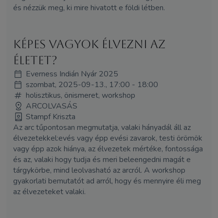
és nézzük meg, ki mire hivatott e földi létben.
Képes vagyok élvezni az
életet?
Everness Indián Nyár 2025
szombat, 2025-09-13., 17:00 - 18:00
holisztikus, önismeret, workshop
ARCOLVASÁS
Stampf Kriszta
Az arc tűpontosan megmutatja, valaki hányadál áll az
élvezetekkel:evés vagy épp evési zavarok, testi örömök
vagy épp azok hiánya, az élvezetek mértéke, fontossága
és az, valaki hogy tudja és meri beleengedni magát e
tárgykörbe, mind leolvasható az arcról. A workshop
gyakorlati bemutatót ad arról, hogy és mennyire éli meg
az élvezeteket valaki.