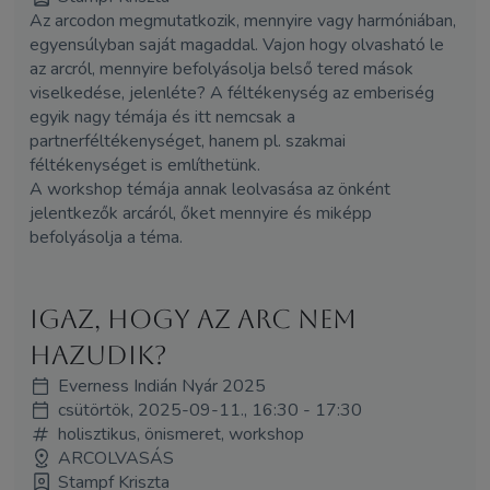
Az arcodon megmutatkozik, mennyire vagy harmóniában,
egyensúlyban saját magaddal. Vajon hogy olvasható le
az arcról, mennyire befolyásolja belső tered mások
viselkedése, jelenléte? A féltékenység az emberiség
egyik nagy témája és itt nemcsak a
partnerféltékenységet, hanem pl. szakmai
féltékenységet is említhetünk.
A workshop témája annak leolvasása az önként
jelentkezők arcáról, őket mennyire és miképp
befolyásolja a téma.
Igaz, hogy az arc nem
hazudik?
Everness Indián Nyár 2025
csütörtök, 2025-09-11., 16:30 - 17:30
holisztikus, önismeret, workshop
ARCOLVASÁS
Stampf Kriszta