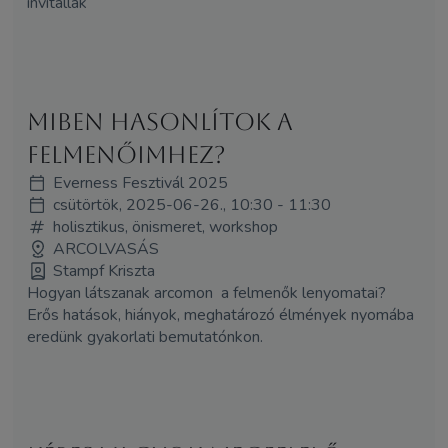
invitállak
Miben hasonlítok a
felmenőimhez?
Everness Fesztivál 2025
csütörtök, 2025-06-26., 10:30 - 11:30
holisztikus, önismeret, workshop
ARCOLVASÁS
Stampf Kriszta
Hogyan látszanak arcomon a felmenők lenyomatai?
Erős hatások, hiányok, meghatározó élmények nyomába
eredünk gyakorlati bemutatónkon.