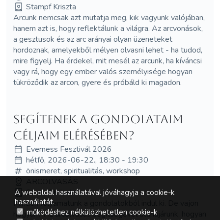
Stampf Kriszta
Arcunk nemcsak azt mutatja meg, kik vagyunk valójában,
hanem azt is, hogy reflektálunk a világra. Az arcvonások,
a gesztusok és az arc arányai olyan üzeneteket
hordoznak, amelyekből mélyen olvasni lehet - ha tudod,
mire figyelj. Ha érdekel, mit mesél az arcunk, ha kíváncsi
vagy rá, hogy egy ember valós személyisége hogyan
tükröződik az arcon, gyere és próbáld ki magadon.
Segítenek a gondolataim
céljaim elérésében?
Everness Fesztivál 2026
hétfő, 2026-06-22., 18:30 - 19:30
önismeret, spiritualitás, workshop
ARCOLVASÁS
Stampf Kriszta
A weboldal használatával jóváhagyja a cookie-k
használatát.
Minden folyamatunk a gondolatokból indul ki. De vajon
működéshez nélkülözhetetlen cookie-k
hogyan? Az arcolvasás segítségével utánajárunk, hogyan