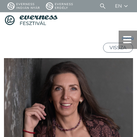
EVERNESS
EVERNESS
EN
INDIÁN NYÁR
ERDÉLY
menü
VISSZA