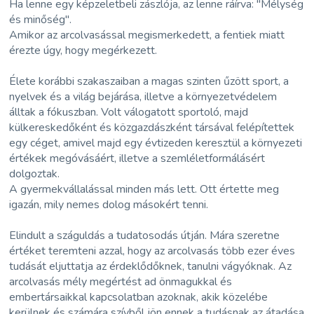
Ha lenne egy képzeletbeli zászlója, az lenne ráírva: "Mélység
és minőség".
Amikor az arcolvasással megismerkedett, a fentiek miatt
érezte úgy, hogy megérkezett.
Élete korábbi szakaszaiban a magas szinten űzött sport, a
nyelvek és a világ bejárása, illetve a környezetvédelem
álltak a fókuszban. Volt válogatott sportoló, majd
külkereskedőként és közgazdászként társával felépítettek
egy céget, amivel majd egy évtizeden keresztül a környezeti
értékek megóvásáért, illetve a szemléletformálásért
dolgoztak.
A gyermekvállalással minden más lett. Ott értette meg
igazán, mily nemes dolog másokért tenni.
Elindult a száguldás a tudatosodás útján. Mára szeretne
értéket teremteni azzal, hogy az arcolvasás több ezer éves
tudását eljuttatja az érdeklődőknek, tanulni vágyóknak. Az
arcolvasás mély megértést ad önmagukkal és
embertársaikkal kapcsolatban azoknak, akik közelébe
kerülnek és számára szívből jön ennek a tudásnak az átadása