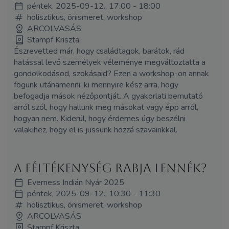
péntek, 2025-09-12., 17:00 - 18:00
holisztikus, önismeret, workshop
ARCOLVASÁS
Stampf Kriszta
Észrevetted már, hogy családtagok, barátok, rád
hatással levő személyek véleménye megváltoztatta a
gondolkodásod, szokásaid? Ezen a workshop-on annak
fogunk utánamenni, ki mennyire kész arra, hogy
befogadja mások nézőpontját. A gyakorlati bemutató
arról szól, hogy hallunk meg másokat vagy épp arról,
hogyan nem. Kiderül, hogy érdemes úgy beszélni
valakihez, hogy el is jussunk hozzá szavainkkal.
A féltékenység rabja lennék?
Everness Indián Nyár 2025
péntek, 2025-09-12., 10:30 - 11:30
holisztikus, önismeret, workshop
ARCOLVASÁS
Stampf Kriszta