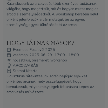
Kalandozzunk az arcolvasás több ezer éves tudásának
világába, hogy megértsük, mit és hogyan mutat meg az
arcod a személyiségedből. A worskshop keretein belül
önként jelentkezők arcán mutatjuk be az egyes
személyiségjegyek tükröződését az arcon.
Hogy látnak mások?
Everness Fesztivál 2025
vasárnap, 2025-06-29., 17:00 - 18:00
holisztikus, önismeret, workshop
ARCOLVASÁS
Stampf Kriszta
Holisztikus rátekintésünk során bejárjuk egy-két
önkéntes arcának mély összefüggéseit, hogy
bemutassuk, milyen mélységek feltárására képes az
arcolvasás művészete.