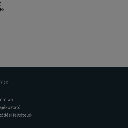
TOK
kérések
ájékoztató
ződési feltételek