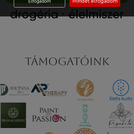
Mindet elfogadom
Elfogadom
Támogatóink