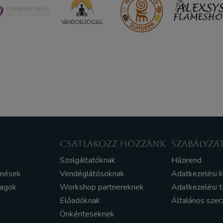
CSATLAKOZZ HOZZÁNK
SZABÁLYZA
Szolgáltatóknak
Házirend
enések
Vendéglátósoknak
Adatkezelési 
yagok
Workshop partnereknek
Adatkezelési t
Előadóknak
Általános szer
Önkénteseknek