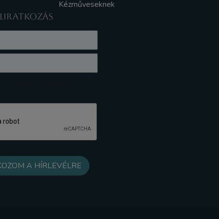
Kézműveseknek
ELIRATKOZÁS
z Adatkezelési tájékoztatót