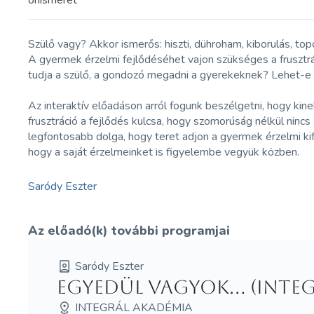
önismeret
Szülő vagy? Akkor ismerős: hiszti, dühroham, kiborulás, top
A gyermek érzelmi fejlődéséhet vajon szükséges a frusztrá
tudja a szülő, a gondozó megadni a gyerekeknek? Lehet-e 
Az interaktív előadáson arról fogunk beszélgetni, hogy kine
frusztráció a fejlődés kulcsa, hogy szomorúság nélkül ninc
legfontosabb dolga, hogy teret adjon a gyermek érzelmi kif
hogy a saját érzelmeinket is figyelembe vegyük közben.
Saródy Eszter
Az előadó(k) további programjai
Saródy Eszter
Egyedül vagyok... (Inte
INTEGRÁL AKADÉMIA