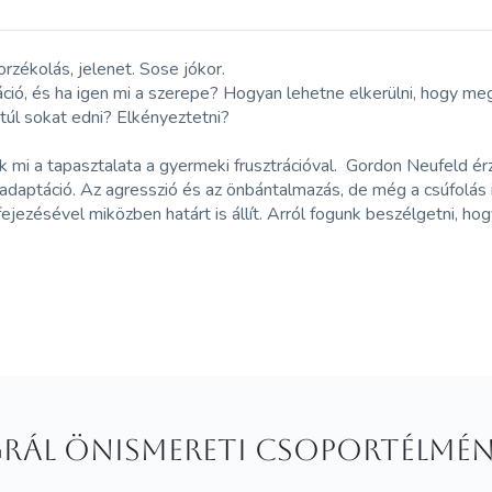
orzékolás, jelenet. Sose jókor.
ció, és ha igen mi a szerepe? Hogyan lehetne elkerülni, hogy me
túl sokat edni? Elkényeztetni?
k mi a tapasztalata a gyermeki frusztrációval. Gordon Neufeld érz
s adaptáció. Az agresszió és az önbántalmazás, de még a csúfolá
ejezésével miközben határt is állít. Arról fogunk beszélgetni, h
grál Önismereti Csoportélmén