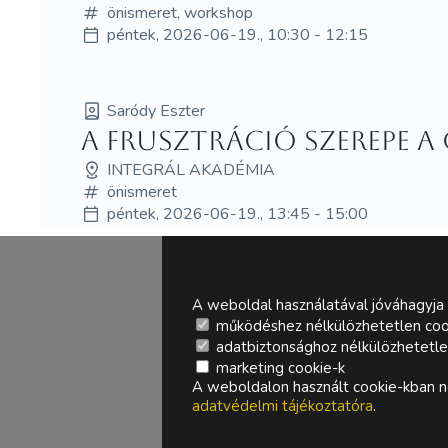
önismeret, workshop
péntek, 2026-06-19., 10:30 - 12:15
Saródy Eszter
A frusztráció szerepe a
INTEGRÁL AKADÉMIA
önismeret
péntek, 2026-06-19., 13:45 - 15:00
A weboldal használatával jóváhagyja 
működéshez nélkülözhetetlen coo
adatbiztonsághoz nélkülözhetetlen 
marketing cookie-k
A weboldalon használt cookie-kban ne
adatvédelmi tájékoztatóra
.