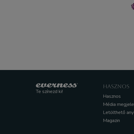
HASZNOS
Te színezd ki!
Hasznos
Média megjel
Letölthető an
Magazin