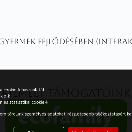
 gyermek fejlődésében (Intera
a cookie-k használatát.
Kiemelt támogatóink
kie-k
és statisztikai cookie-k
m tárolunk személyes adatokat, részletesebb tájékoztatásért kat