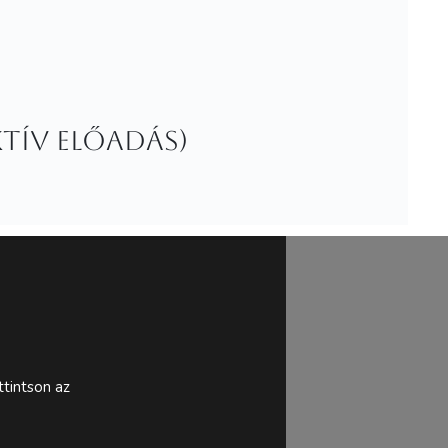
ktív előadás)
tintson az