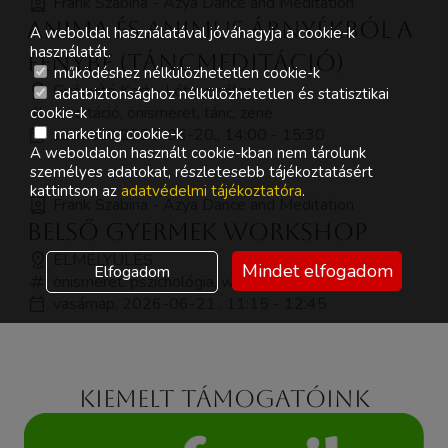
Frank Szabina - Azya Dance and Meditation
Anima és Animus Árnyékból a
A weboldal használatával jóváhagyja a cookie-k
használatát.
Fénybe (táncmeditáció)
működéshez nélkülözhetetlen cookie-k
Gyógyító Kert - Lótusz sátor
adatbiztonsághoz nélkülözhetetlen és statisztikai
meditáció, önismeret, tánc, zene
cookie-k
szombat, 2026-06-20., 14:00 - 15:30
marketing cookie-k
A weboldalon használt cookie-kban nem tárolunk
személyes adatokat, részletesebb tájékoztatásért
kattintson az
adatvédelmi tájékoztatóra
.
Frank Szabina - Azya Dance and Meditation
Belső gyermek workshop
ELMÉLYÜLÉS
Mindet elfogadom
Elfogadom
önismeret, pszichológia, workshop
vasárnap, 2026-06-21., 11:15 - 12:45
Kiemelt támogatóink