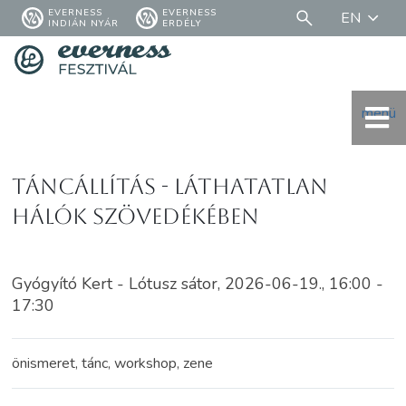
EVERNESS
EVERNESS
EN
INDIÁN NYÁR
ERDÉLY
menü
Táncállítás - Láthatatlan
hálók szövedékében
Gyógyító Kert - Lótusz sátor, 2026-06-19., 16:00 -
17:30
önismeret, tánc, workshop, zene