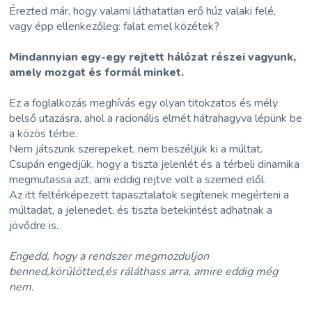
Érezted már, hogy valami láthatatlan erő húz valaki felé,
vagy épp ellenkezőleg: falat emel közétek?
Mindannyian egy-egy rejtett hálózat részei vagyunk,
amely mozgat és formál minket.
Ez a foglalkozás meghívás egy olyan titokzatos és mély
belső utazásra, ahol a racionális elmét hátrahagyva lépünk be
a közös térbe.
Nem játszunk szerepeket, nem beszéljük ki a múltat.
Csupán engedjük, hogy a tiszta jelenlét és a térbeli dinamika
megmutassa azt, ami eddig rejtve volt a szemed elől.
Az itt feltérképezett tapasztalatok segítenek megérteni a
múltadat, a jelenedet, és tiszta betekintést adhatnak a
jövődre is.
Engedd, hogy a rendszer megmozduljon
benned,körülötted,és ráláthass arra, amire eddig még
nem.