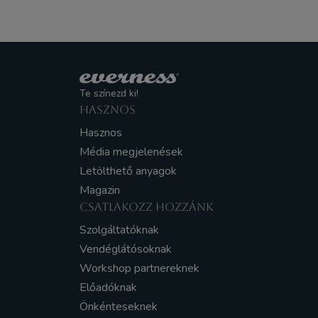
Te színezd ki!
HASZNOS
Hasznos
Média megjelenések
Letölthető anyagok
Magazin
CSATLAKOZZ HOZZÁNK
Szolgáltatóknak
Vendéglátósoknak
Workshop partnereknek
Előadóknak
Önkénteseknek