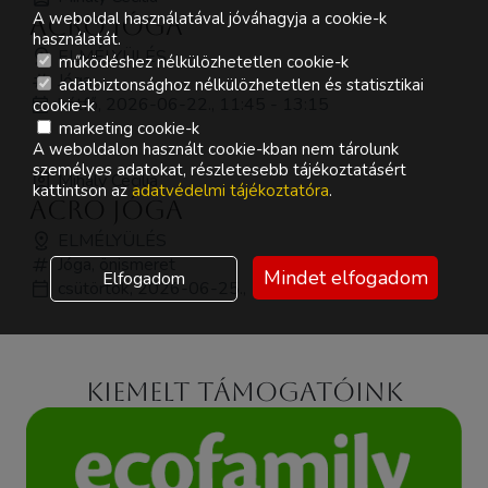
A weboldal használatával jóváhagyja a cookie-k
Acro Jóga
használatát.
ELMÉLYÜLÉS
működéshez nélkülözhetetlen cookie-k
Jóga
adatbiztonsághoz nélkülözhetetlen és statisztikai
hétfő, 2026-06-22., 11:45 - 13:15
cookie-k
marketing cookie-k
A weboldalon használt cookie-kban nem tárolunk
személyes adatokat, részletesebb tájékoztatásért
Mihály Cecília
kattintson az
adatvédelmi tájékoztatóra
.
Acro Jóga
ELMÉLYÜLÉS
Jóga, önismeret
Mindet elfogadom
Elfogadom
csütörtök, 2026-06-25., 13:30 - 15:00
Kiemelt támogatóink