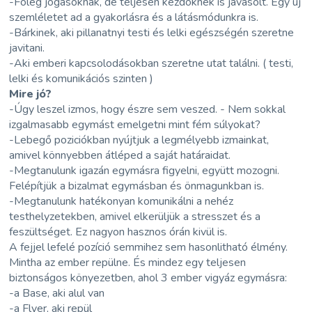
-Föleg jogásoknak, de teljesen kezdöknek is javasolt. Egy új
szemléletet ad a gyakorlásra és a látásmódunkra is.
-Bárkinek, aki pillanatnyi testi és lelki egészségén szeretne
javitani.
-Aki emberi kapcsolodásokban szeretne utat találni. ( testi,
lelki és komunikációs szinten )
Mire jó?
-Úgy leszel izmos, hogy észre sem veszed. - Nem sokkal
izgalmasabb egymást emelgetni mint fém súlyokat?
-Lebegő poziciókban nyújtjuk a legmélyebb izmainkat,
amivel könnyebben átléped a saját határaidat.
-Megtanulunk igazán egymásra figyelni, együtt mozogni.
Felépítjük a bizalmat egymásban és önmagunkban is.
-Megtanulunk hatékonyan komunikálni a nehéz
testhelyzetekben, amivel elkerüljük a stresszet és a
feszültséget. Ez nagyon hasznos órán kivül is.
A fejjel lefelé pozíció semmihez sem hasonlitható élmény.
Mintha az ember repülne. És mindez egy teljesen
biztonságos könyezetben, ahol 3 ember vigyáz egymásra:
-a Base, aki alul van
-a Flyer, aki repül