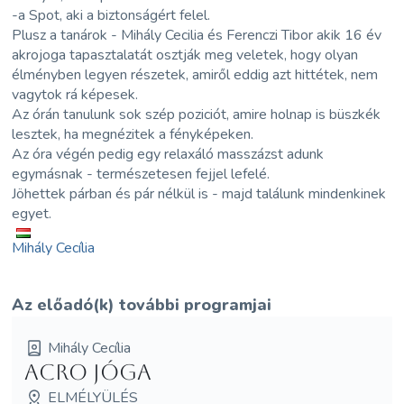
-a Spot, aki a biztonságért felel.
Plusz a tanárok - Mihály Cecilia és Ferenczi Tibor akik 16 év
akrojoga tapasztalatát osztják meg veletek, hogy olyan
élményben legyen részetek, amiről eddig azt hittétek, nem
vagytok rá képesek.
Az órán tanulunk sok szép poziciót, amire holnap is büszkék
lesztek, ha megnézitek a fényképeken.
Az óra végén pedig egy relaxáló masszázst adunk
egymásnak - természetesen fejjel lefelé.
Jöhettek párban és pár nélkül is - majd találunk mindenkinek
egyet.
Mihály Cecília
Az előadó(k) további programjai
Mihály Cecília
Acro jóga
ELMÉLYÜLÉS