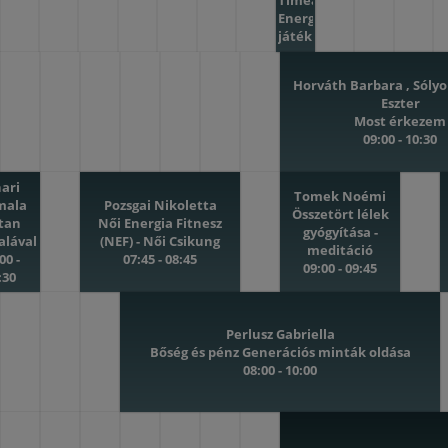
Tímea
Energia
játék
napi
behangoló
Horváth Barbara , Sóly
09:00
Eszter
-
Most érkezem
09:15
09:00 - 10:30
hari
Tomek Noémi
mala
Pozsgai Nikoletta
Összetört lélek
rtan
Női Energia Fitnesz
gyógyítása -
alával
(NEF) - Női Csikung
meditáció
00 -
07:45 - 08:45
09:00 - 09:45
:30
Perlusz Gabriella
Bőség és pénz Generációs minták oldása
08:00 - 10:00