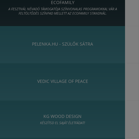
ECOFAMILY
A FESZTIVÁL NÉVADÓ TÁMOGATÓJA SZÍNVONALAS PROGRAMOKKAL VÁR A
FELTÖLTŐDÉS SZÍNPAD MELLETT AZ ECOFAMILY STANDNÁL.
PELENKA.HU - SZÜLŐK SÁTRA
VEDIC VILLAGE OF PEACE
KG WOOD DESIGN
KÉSZÍTSD EL SAJÁT ÉLETFÁDAT!