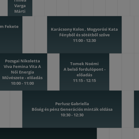
Tímea
Varga
Márti
Varázslatos
teremtések-
om Fekete
Csoportos
Karácsony Kolos , Mogyorósi Kata
energiafürdő
Fényből és sötétből szőve
10:00 -
11:00 - 12:30
10:30
Beck
Pozsgai Nikoletta
Laura
Tomek Noémi
Viva Femina Vita A
Sémáin
A belső fordulópont -
Női Energia
megérté
előadás
Művészete - előadás
és
11:15 - 12:15
10:00 - 11:00
feloldás
Technik
és
gyakorl
Perlusz Gabriella
megisme
Bőség és pénz Generációs minták oldása
12:30
10:30 - 12:30
-
14:00