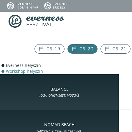
EVERNESS
EVERNESS
INDIÁN NYÁR
ERDÉLY
06. 19.
06. 20.
06. 21.
Everness helyszín
Workshop helyszín
BALANCE
JÓGA, ÖNISMERET, MOZGÁS
NOMAD BEACH
NAPFÉNY, TÓPART, BOLDOGSÁG