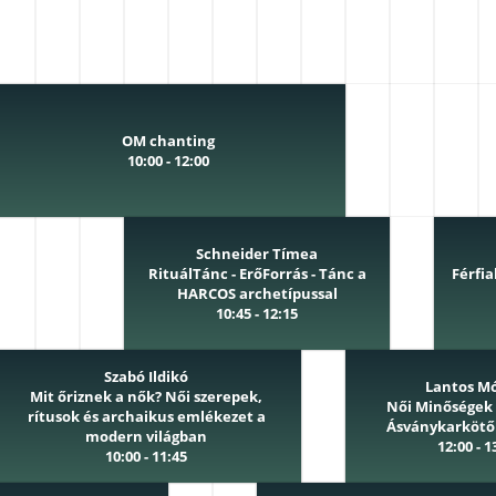
OM chanting
10:00 - 12:00
Schneider Tímea
RituálTánc - ErőForrás - Tánc a
Férfi
HARCOS archetípussal
10:45 - 12:15
Szabó Ildikó
Lantos M
Mit őriznek a nők? Női szerepek,
Női Minőségek 
rítusok és archaikus emlékezet a
Ásványkarkötő
modern világban
12:00 - 1
10:00 - 11:45