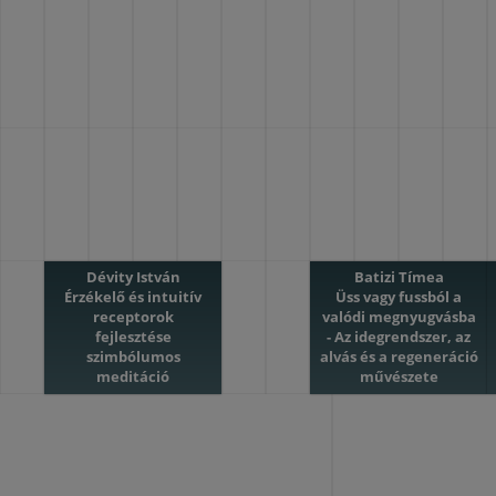
Dévity István
Batizi Tímea
Érzékelő és intuitív
Üss vagy fussból a
receptorok
valódi megnyugvásba
fejlesztése
- Az idegrendszer, az
szimbólumos
alvás és a regeneráció
meditáció
művészete
07:30 - 08:30
09:00 - 10:00