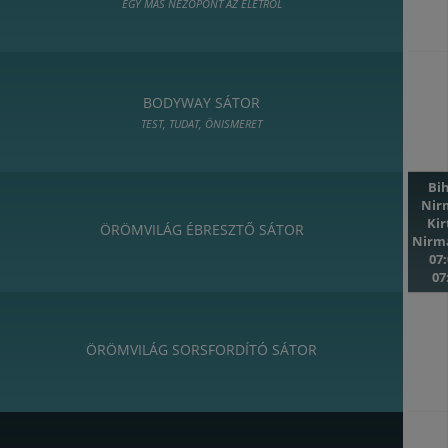
EGY MÁS NÉZŐPONT AZ ÉLETRŐL
BODYWAY SÁTOR
TEST, TUDAT, ÖNISMERET
Bi
Nir
Ki
ÖRÖMVILÁG ÉBRESZTŐ SÁTOR
Nirm
07:
07
ÖRÖMVILÁG SORSFORDÍTÓ SÁTOR