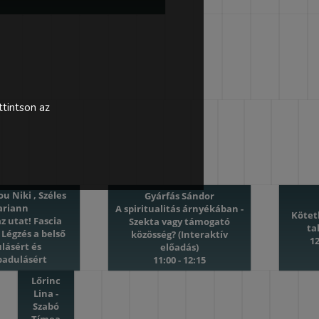
tintson az
u Niki , Széles
Gyárfás Sándor
ariann
A spiritualitás árnyékában -
Kötet
az utat! Fascia
Szekta vagy támogató
ta
 Légzés a belső
közösség? (Interaktív
12
ulásért és
előadás)
badulásért
11:00 - 12:15
ényű workshop)
Lőrinc
0 - 10:45
Lina -
Szabó