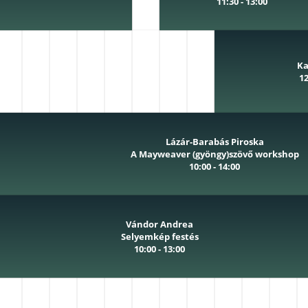
11:30 - 13:00
Ka
12
Lázár-Barabás Piroska
A Mayweaver (gyöngy)szövő workshop
10:00 - 14:00
Vándor Andrea
Selyemkép festés
10:00 - 13:00