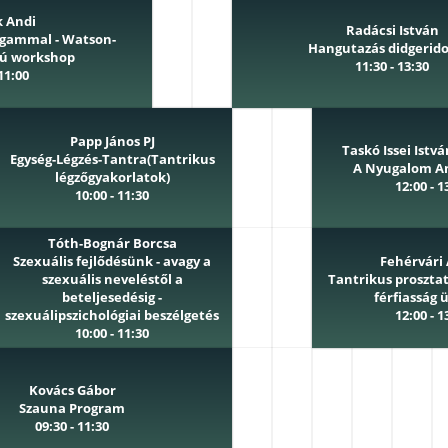
k Andi
Radácsi István
gammal - Watson-
Hangutazás didgerid
pú workshop
11:30 - 13:30
 11:00
Papp János PJ
Taskó Issei István
Egység-Légzés-Tantra(Tantrikus
A Nyugalom A
légzőgyakorlatok)
12:00 - 1
10:00 - 11:30
Tóth-Bognár Borcsa
Szexuális fejlődésünk - avagy a
Fehérvári
szexuális neveléstől a
Tantrikus prosztat
beteljesedésig -
férfiasság
szexuálipszichológiai beszélgetés
12:00 - 1
10:00 - 11:30
Kovács Gábor
Szauna Program
09:30 - 11:30