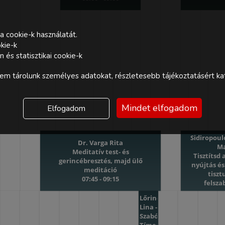
a cookie-k használatát.
kie-k
és statisztikai cookie-k
m tárolunk személyes adatokat, részletesebb tájékoztatásért kat
Mindet elfogadom
Elfogadom
Sidiropoulo
Dr. Varga Rita
M
Meditatív test- és
Tisztítsd 
gerincébresztés, majd ülő
nyújtás és
meditáció
tiszt
07:45 - 09:15
felsza
(Sajátélm
Lőrinc
09:3
Lina -
Szabó