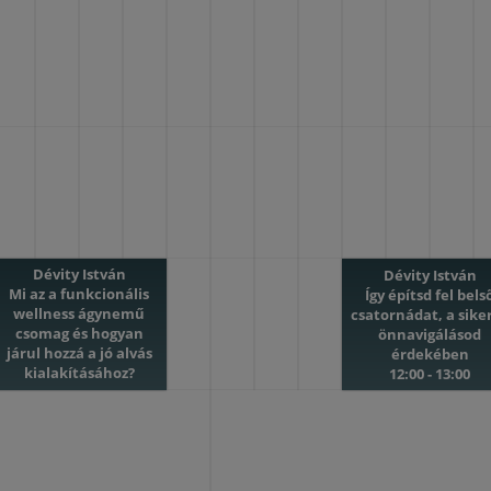
Dévity István
Dévity István
Mi az a funkcionális
Így építsd fel bels
wellness ágynemű
csatornádat, a sike
csomag és hogyan
önnavigálásod
járul hozzá a jó alvás
érdekében
kialakításához?
12:00 - 13:00
10:00 - 11:00