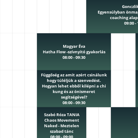
Gonczli
Egyensúlyban önma
coaching ala
09:00 -
Magyar Éva
Hatha Flow -szívnyitó gyakorlás
08:00 - 09:30
Függőség az amit azért csinálunk
hogy túléljük a szenvedést.
Hogyan lehet ebből kilépni a chi
kung és az önismeret
segítségével?
08:00 - 09:30
Szabó Róza TANIA
Chaos Movement
Naked - Meztelen
szabad tánc
08:00 - 09:00