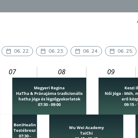
06. 22.
06. 23.
06. 24.
06. 25.
07
08
09
Megyeri Regina
Keszi I
HaTha & Pránajáma tradicionális
Női Jóga - Méh, 
hatha jóga és légzőgyakorlatok
erő köz
07:30 - 09:00
09:15 -
BoniHealing
Wu Wei Academy
Testébresztés
TaiChi
07:30 -