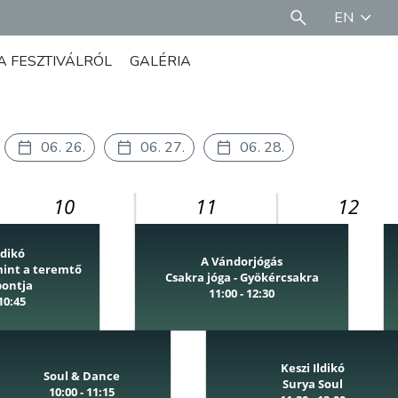
EN
A FESZTIVÁLRÓL
GALÉRIA
06. 26.
06. 27.
06. 28.
10
11
12
ldikó
A Vándorjógás
mint a teremtő
Csakra jóga - Gyökércsakra
pontja
11:00 - 12:30
 10:45
Keszi Ildikó
Soul & Dance
Surya Soul
10:00 - 11:15