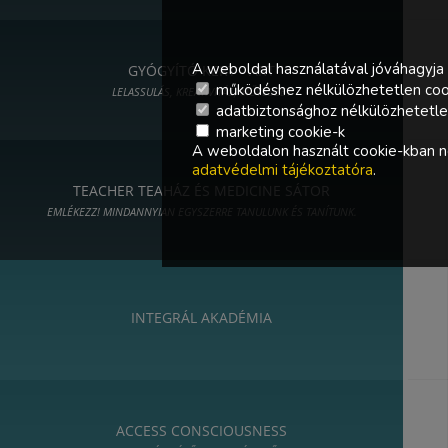
A weboldal használatával jóváhagyja 
GYÓGYÍTÓ KERT - ART
működéshez nélkülözhetetlen coo
LELASSULÁS, KREATIVITÁS, MŰVÉSZET
adatbiztonsághoz nélkülözhetetlen 
marketing cookie-k
A weboldalon használt cookie-kban ne
adatvédelmi tájékoztatóra
.
TEACHER TEAHÁZ ÉS MEDICINE SÁTOR
EMLÉKEZZ! MINDANNYIAN EGYSZERRE TANULUNK ÉS TANÍTUNK.
INTEGRÁL AKADÉMIA
ACCESS CONSCIOUSNESS