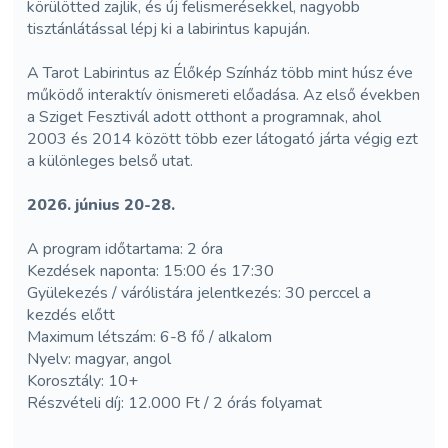
körülötted zajlik, és új felismerésekkel, nagyobb
tisztánlátással lépj ki a labirintus kapuján.
A Tarot Labirintus az Élőkép Színház több mint húsz éve
működő interaktív önismereti előadása. Az első években
a Sziget Fesztivál adott otthont a programnak, ahol
2003 és 2014 között több ezer látogató járta végig ezt
a különleges belső utat.
2026. június 20-28.
A program időtartama: 2 óra
Kezdések naponta: 15:00 és 17:30
Gyülekezés / várólistára jelentkezés: 30 perccel a
kezdés előtt
Maximum létszám: 6-8 fő / alkalom
Nyelv: magyar, angol
Korosztály: 10+
Részvételi díj: 12.000 Ft / 2 órás folyamat