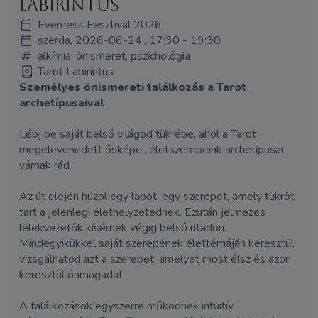
Labirintus
Everness Fesztivál 2026
szerda, 2026-06-24., 17:30 - 19:30
alkímia, önismeret, pszichológia
Tarot Labirintus
Személyes önismereti találkozás a Tarot
archetípusaival
Lépj be saját belső világod tükrébe, ahol a Tarot
megelevenedett ősképei, életszerepeink archetípusai
várnak rád.
Az út elején húzol egy lapot: egy szerepet, amely tükröt
tart a jelenlegi élethelyzetednek. Ezután jelmezes
lélekvezetők kísérnek végig belső utadon.
Mindegyikükkel saját szerepének élettémáján keresztül
vizsgálhatod azt a szerepet, amelyet most élsz és azon
keresztül önmagadat.
A találkozások egyszerre működnek intuitív