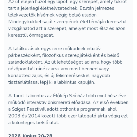
Az út elején húzol egy lapot: egy szerepet, amely tükröt
tart a jelenlegi élethelyzetednek. Ezután jelmezes
lélekvezetők kísérnek végig belső utadon.
Mindegyikükkel saját szerepének élettémáján keresztül
vizsgálhatod azt a szerepet, amelyet most élsz és azon
keresztül önmagadat.
A találkozások egyszerre működnek intuitív
párbeszédként, filozofikus szerepjátékként és belső
zarándoklatként. Az út lehetőséget ad arra, hogy több
nézőpontból ránézz arra, ami most benned vagy
körülötted zajlik, és új felismerésekkel, nagyobb
tisztánlátással lépj ki a labirintus kapuján.
A Tarot Labirintus az Élőkép Színház több mint húsz éve
működő interaktív önismereti előadása. Az első években
a Sziget Fesztivál adott otthont a programnak, ahol
2003 és 2014 között több ezer látogató járta végig ezt
a különleges belső utat.
2026. június 20-28.