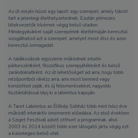
Az út elején húzol egy lapot: egy szerepet, amely tükröt
tart a jelenlegi élethelyzetednek. Ezután jelmezes
lélekvezetők kísérnek végig belső utadon.
Mindegyikükkel saját szerepének élettémáján keresztül
vizsgálhatod azt a szerepet, amelyet most élsz és azon
keresztül önmagadat.
A találkozások egyszerre működnek intuitív
párbeszédként, filozofikus szerepjátékként és belső
zarándoklatként. Az út lehetőséget ad arra, hogy több
nézőpontból ránézz arra, ami most benned vagy
körülötted zajlik, és új felismerésekkel, nagyobb
tisztánlátással lépj ki a labirintus kapuján.
A Tarot Labirintus az Élőkép Színház több mint húsz éve
működő interaktív önismereti előadása. Az első években
a Sziget Fesztivál adott otthont a programnak, ahol
2003 és 2014 között több ezer látogató járta végig ezt
a különleges belső utat.