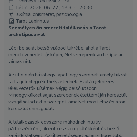
Everness Fesztivál 2026
hétfő, 2026-06-22., 18:30 - 20:30
alkímia, önismeret, pszichológia
Tarot Labirintus
Személyes önismereti találkozás a Tarot
archetípusaival
Lépj be saját belső világod tükrébe, ahol a Tarot
megelevenedett ősképei, életszerepeink archetípusai
várnak rád.
Az út elején húzol egy lapot: egy szerepet, amely tükröt
tart a jelenlegi élethelyzetednek. Ezután jelmezes
lélekvezetők kísérnek végig belső utadon.
Mindegyikükkel saját szerepének élettémáján keresztül
vizsgálhatod azt a szerepet, amelyet most élsz és azon
keresztül önmagadat.
A találkozások egyszerre működnek intuitív
párbeszédként, filozofikus szerepjátékként és belső
zarándoklatként. Az út lehetőséget ad arra, hogy több