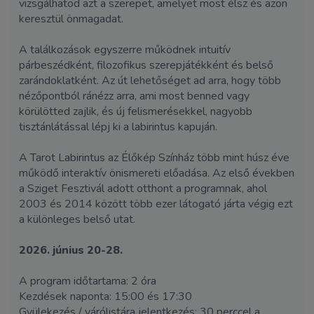
vizsgálhatod azt a szerepet, amelyet most élsz és azon
keresztül önmagadat.
A találkozások egyszerre működnek intuitív
párbeszédként, filozofikus szerepjátékként és belső
zarándoklatként. Az út lehetőséget ad arra, hogy több
nézőpontból ránézz arra, ami most benned vagy
körülötted zajlik, és új felismerésekkel, nagyobb
tisztánlátással lépj ki a labirintus kapuján.
A Tarot Labirintus az Élőkép Színház több mint húsz éve
működő interaktív önismereti előadása. Az első években
a Sziget Fesztivál adott otthont a programnak, ahol
2003 és 2014 között több ezer látogató járta végig ezt
a különleges belső utat.
2026. június 20-28.
A program időtartama: 2 óra
Kezdések naponta: 15:00 és 17:30
Gyülekezés / várólistára jelentkezés: 30 perccel a