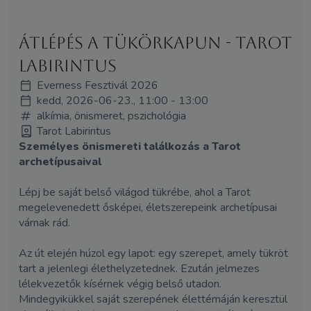
Átlépés a tükörkapun - Tarot
Labirintus
Everness Fesztivál 2026
kedd, 2026-06-23., 11:00 - 13:00
alkímia, önismeret, pszichológia
Tarot Labirintus
Személyes önismereti találkozás a Tarot
archetípusaival
Lépj be saját belső világod tükrébe, ahol a Tarot
megelevenedett ősképei, életszerepeink archetípusai
várnak rád.
Az út elején húzol egy lapot: egy szerepet, amely tükröt
tart a jelenlegi élethelyzetednek. Ezután jelmezes
lélekvezetők kísérnek végig belső utadon.
Mindegyikükkel saját szerepének élettémáján keresztül