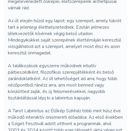
megelevenedett ősképei, életszerepeink archetípusai
várnak rád.
Az út elején húzol egy lapot: egy szerepet, amely tükröt
tart a jelenlegi élethelyzetednek. Ezután jelmezes
lélekvezetők kísérnek végig belső utadon.
Mindegyikükkel saját szerepének élettémáján keresztül
vizsgálhatod azt a szerepet, amelyet most élsz és azon
keresztül önmagadat.
A találkozások egyszerre működnek intuitív
párbeszédként, filozofikus szerepjátékként és belső
zarándoklatként. Az út lehetőséget ad arra, hogy több
nézőpontból ránézz arra, ami most benned vagy
körülötted zajlik, és új felismerésekkel, nagyobb
tisztánlátással lépj ki a labirintus kapuján.
A Tarot Labirintus az Élőkép Színház több mint húsz éve
működő interaktív önismereti előadása. Az első években
a Sziget Fesztivál adott otthont a programnak, ahol
2003 és 2014 között több ezer látogató járta végig ezt