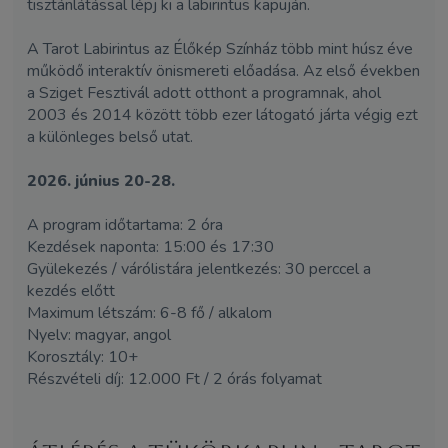
tisztánlátással lépj ki a labirintus kapuján.
A Tarot Labirintus az Élőkép Színház több mint húsz éve
működő interaktív önismereti előadása. Az első években
a Sziget Fesztivál adott otthont a programnak, ahol
2003 és 2014 között több ezer látogató járta végig ezt
a különleges belső utat.
2026. június 20-28.
A program időtartama: 2 óra
Kezdések naponta: 15:00 és 17:30
Gyülekezés / várólistára jelentkezés: 30 perccel a
kezdés előtt
Maximum létszám: 6-8 fő / alkalom
Nyelv: magyar, angol
Korosztály: 10+
Részvételi díj: 12.000 Ft / 2 órás folyamat