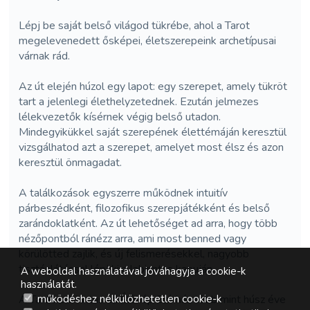
Lépj be saját belső világod tükrébe, ahol a Tarot
megelevenedett ősképei, életszerepeink archetípusai
várnak rád.
Az út elején húzol egy lapot: egy szerepet, amely tükröt
tart a jelenlegi élethelyzetednek. Ezután jelmezes
lélekvezetők kísérnek végig belső utadon.
Mindegyikükkel saját szerepének élettémáján keresztül
vizsgálhatod azt a szerepet, amelyet most élsz és azon
keresztül önmagadat.
A találkozások egyszerre működnek intuitív
párbeszédként, filozofikus szerepjátékként és belső
zarándoklatként. Az út lehetőséget ad arra, hogy több
nézőpontból ránézz arra, ami most benned vagy
körülötted zajlik, és új felismerésekkel, nagyobb
tisztánlátással lépj ki a labirintus kapuján.
A weboldal használatával jóváhagyja a cookie-k
használatát.
A Tarot Labirintus az Élőkép Színház több mint húsz éve
működéshez nélkülözhetetlen cookie-k