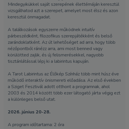
Mindegyikükkel saját szerepének élettémáján keresztül
vizsgálhatod azt a szerepet, amelyet most élsz és azon
keresztül önmagadat.
A találkozások egyszerre működnek intuitív
párbeszédként, filozofikus szerepjátékként és belső
zarándoklatként. Az út lehetőséget ad arra, hogy több
nézőpontból ránézz arra, ami most benned vagy
körülötted zajlik, és új felismerésekkel, nagyobb
tisztánlátással lépj ki a labirintus kapuján.
A Tarot Labirintus az Élőkép Színház több mint húsz éve
működő interaktív önismereti előadása. Az első években
a Sziget Fesztivál adott otthont a programnak, ahol
2003 és 2014 között több ezer látogató járta végig ezt
a különleges belső utat.
2026. június 20-28.
A program időtartama: 2 óra