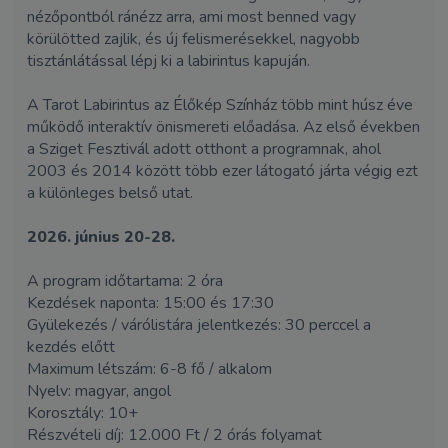
nézőpontból ránézz arra, ami most benned vagy
körülötted zajlik, és új felismerésekkel, nagyobb
tisztánlátással lépj ki a labirintus kapuján.
A Tarot Labirintus az Élőkép Színház több mint húsz éve
működő interaktív önismereti előadása. Az első években
a Sziget Fesztivál adott otthont a programnak, ahol
2003 és 2014 között több ezer látogató járta végig ezt
a különleges belső utat.
2026. június 20-28.
A program időtartama: 2 óra
Kezdések naponta: 15:00 és 17:30
Gyülekezés / várólistára jelentkezés: 30 perccel a
kezdés előtt
Maximum létszám: 6-8 fő / alkalom
Nyelv: magyar, angol
Korosztály: 10+
Részvételi díj: 12.000 Ft / 2 órás folyamat