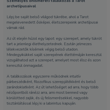
Személyes önismereti találkozás a Tarot
archetípusaival
Lépj be saját belső világod tükrébe, ahol a Tarot
megelevenedett ősképei, életszerepeink archetípusai
várnak rád.
Az út elején húzol egy lapot: egy szerepet, amely tükröt
tart a jelenlegi élethelyzetednek. Ezután jelmezes
lélekvezetők kísérnek végig belső utadon.
Mindegyikükkel saját szerepének élettémáján keresztül
vizsgálhatod azt a szerepet, amelyet most élsz és azon
keresztül önmagadat.
A találkozások egyszerre működnek intuitív
párbeszédként, filozofikus szerepjátékként és belső
zarándoklatként. Az út lehetőséget ad arra, hogy több
nézőpontból ránézz arra, ami most benned vagy
körülötted zajlik, és új felismerésekkel, nagyobb
tisztánlátással lépj ki a labirintus kapuján.