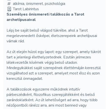
alkímia, önismeret, pszichológia
Tarot Labirintus
Személyes önismereti találkozás a Tarot
archetípusaival
Lépj be saját belső világod tükrébe, ahol a Tarot
megelevenedett ősképei, életszerepeink archetípusai
várnak rád.
Az út elején húzol egy lapot: egy szerepet, amely tükröt
tart a jelenlegi élethelyzetednek. Ezután jelmezes
lélekvezetők kísérnek végig belső utadon.
Mindegyikükkel saját szerepének élettémáján keresztül
vizsgálhatod azt a szerepet, amelyet most élsz és azon
keresztül önmagadat.
A találkozások egyszerre működnek intuitív
párbeszédként, filozofikus szerepjátékként és belső
zarándoklatként. Az út lehetőséget ad arra, hogy több
nézőpontból ránézz arra, ami most benned vagy