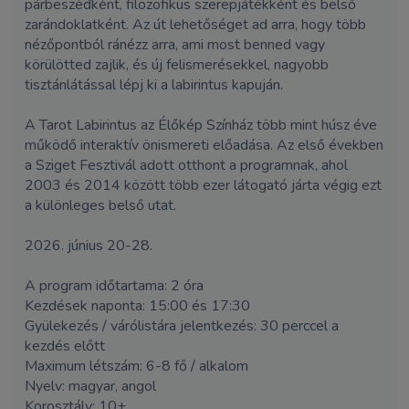
párbeszédként, filozofikus szerepjátékként és belső
zarándoklatként. Az út lehetőséget ad arra, hogy több
nézőpontból ránézz arra, ami most benned vagy
körülötted zajlik, és új felismerésekkel, nagyobb
tisztánlátással lépj ki a labirintus kapuján.
A Tarot Labirintus az Élőkép Színház több mint húsz éve
működő interaktív önismereti előadása. Az első években
a Sziget Fesztivál adott otthont a programnak, ahol
2003 és 2014 között több ezer látogató járta végig ezt
a különleges belső utat.
2026. június 20-28.
A program időtartama: 2 óra
Kezdések naponta: 15:00 és 17:30
Gyülekezés / várólistára jelentkezés: 30 perccel a
kezdés előtt
Maximum létszám: 6-8 fő / alkalom
Nyelv: magyar, angol
Korosztály: 10+