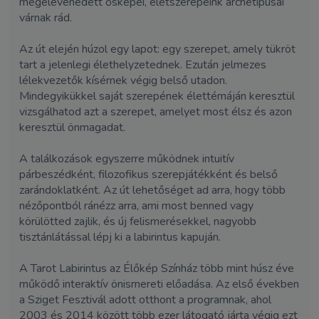
megelevenedett ősképei, életszerepeink archetípusai
várnak rád.
Az út elején húzol egy lapot: egy szerepet, amely tükröt
tart a jelenlegi élethelyzetednek. Ezután jelmezes
lélekvezetők kísérnek végig belső utadon.
Mindegyikükkel saját szerepének élettémáján keresztül
vizsgálhatod azt a szerepet, amelyet most élsz és azon
keresztül önmagadat.
A találkozások egyszerre működnek intuitív
párbeszédként, filozofikus szerepjátékként és belső
zarándoklatként. Az út lehetőséget ad arra, hogy több
nézőpontból ránézz arra, ami most benned vagy
körülötted zajlik, és új felismerésekkel, nagyobb
tisztánlátással lépj ki a labirintus kapuján.
A Tarot Labirintus az Élőkép Színház több mint húsz éve
működő interaktív önismereti előadása. Az első években
a Sziget Fesztivál adott otthont a programnak, ahol
2003 és 2014 között több ezer látogató járta végig ezt