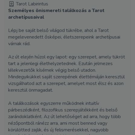
Tarot Labirintus
Személyes önismereti találkozás a Tarot
archetípusaival
Lépj be saját belső világod tükrébe, ahol a Tarot
megelevenedett ősképei, életszerepeink archetípusai
várnak rád.
Az út elején húzol egy lapot: egy szerepet, amely tükröt
tart a jelenlegi élethelyzetednek. Ezután jelmezes
lélekvezetők kísérnek végig belső utadon.
Mindegyikükkel saját szerepének élettémáján keresztül
vizsgálhatod azt a szerepet, amelyet most élsz és azon
keresztül önmagadat.
A találkozások egyszerre működnek intuitív
párbeszédként, filozofikus szerepjátékként és belső
zarándoklatként. Az út lehetőséget ad arra, hogy több
nézőpontból ránézz arra, ami most benned vagy
körülötted zajlik, és új felismerésekkel, nagyobb