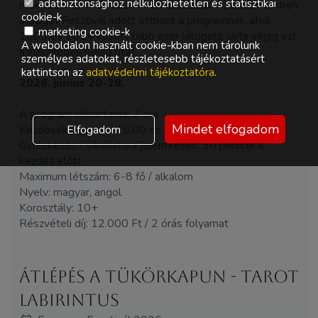
adatbiztonsághoz nélkülözhetetlen és statisztikai
működő interaktív önismereti előadása. Az első években
cookie-k
a Sziget Fesztivál adott otthont a programnak, ahol
marketing cookie-k
2003 és 2014 között több ezer látogató járta végig ezt
A weboldalon használt cookie-kban nem tárolunk
a különleges belső utat.
személyes adatokat, részletesebb tájékoztatásért
kattintson az
adatvédelmi tájékoztatóra
.
2026. június 20-28.
A program időtartama: 2 óra
Mindet elfogadom
Kezdések naponta: 15:00 és 17:30
Elfogadom
Gyülekezés / várólistára jelentkezés: 30 perccel a
kezdés előtt
Maximum létszám: 6-8 fő / alkalom
Nyelv: magyar, angol
Korosztály: 10+
Részvételi díj: 12.000 Ft / 2 órás folyamat
Átlépés a tükörkapun - Tarot
Labirintus