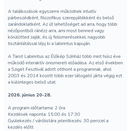
A találkozások egyszerre működnek intuitív
párbeszédként, filozofikus szerepjátékként és belső
zarándoklatként. Az út lehetőséget ad arra, hogy több
nézőpontból ránézz arra, ami most benned vagy
körülötted zajlik, és új felismerésekkel, nagyobb
tisztánlátással lépj ki a labirintus kapuján.
A Tarot Labirintus az Élőkép Színház több mint húsz éve
működő interaktív önismereti előadása. Az első években
a Sziget Fesztivál adott otthont a programnak, ahol
2003 és 2014 között több ezer látogató járta végig ezt
a különleges belső utat.
2026. június 20-28.
A program időtartama: 2 óra
Kezdések naponta: 15:00 és 17:30
Gyülekezés / várólistára jelentkezés: 30 perccel a
kezdés előtt