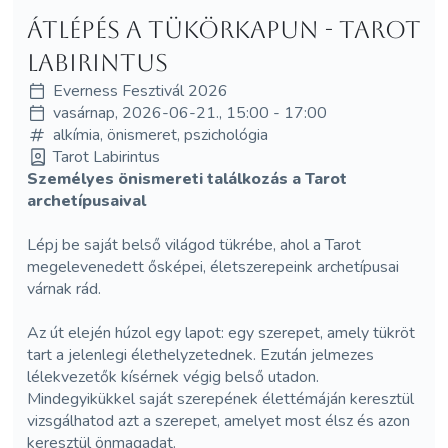
Átlépés a tükörkapun - Tarot
Labirintus
Everness Fesztivál 2026
vasárnap, 2026-06-21., 15:00 - 17:00
alkímia, önismeret, pszichológia
Tarot Labirintus
Személyes önismereti találkozás a Tarot
archetípusaival
Lépj be saját belső világod tükrébe, ahol a Tarot
megelevenedett ősképei, életszerepeink archetípusai
várnak rád.
Az út elején húzol egy lapot: egy szerepet, amely tükröt
tart a jelenlegi élethelyzetednek. Ezután jelmezes
lélekvezetők kísérnek végig belső utadon.
Mindegyikükkel saját szerepének élettémáján keresztül
vizsgálhatod azt a szerepet, amelyet most élsz és azon
keresztül önmagadat.