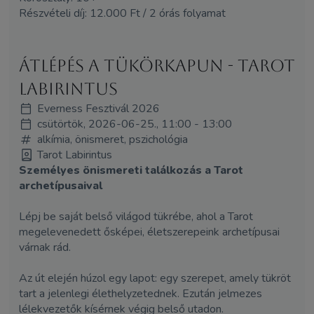
Részvételi díj: 12.000 Ft / 2 órás folyamat
Átlépés a tükörkapun - Tarot
Labirintus
Everness Fesztivál 2026
csütörtök, 2026-06-25., 11:00 - 13:00
alkímia, önismeret, pszichológia
Tarot Labirintus
Személyes önismereti találkozás a Tarot
archetípusaival
Lépj be saját belső világod tükrébe, ahol a Tarot
megelevenedett ősképei, életszerepeink archetípusai
várnak rád.
Az út elején húzol egy lapot: egy szerepet, amely tükröt
tart a jelenlegi élethelyzetednek. Ezután jelmezes
lélekvezetők kísérnek végig belső utadon.