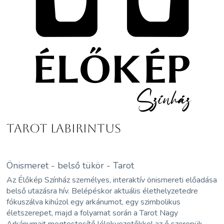
Tarot Labirintus
Önismeret - belső tükör - Tarot
Az Élőkép Színház személyes, interaktív önismereti előadása
belső utazásra hív. Belépéskor aktuális élethelyzetedre
fókuszálva kihúzol egy arkánumot, egy szimbolikus
életszerepet, majd a folyamat során a Tarot Nagy
Arkánumait megtestesítő lélekvezetőkkel az ő szerepük