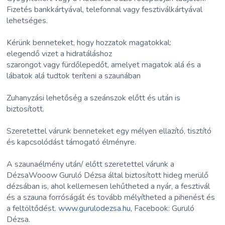
Fizetés bankkártyával, telefonnal vagy fesztiválkártyával
lehetséges.
Kérünk benneteket, hogy hozzatok magatokkal:
elegendő vizet a hidratáláshoz
szarongot vagy fürdőlepedőt, amelyet magatok alá és a
lábatok alá tudtok teríteni a szaunában
Zuhanyzási lehetőség a szeánszok előtt és után is
biztosított.
Szeretettel várunk benneteket egy mélyen ellazító, tisztító
és kapcsolódást támogató élményre.
A szaunaélmény után/ előtt szeretettel várunk a
DézsaWooow Guruló Dézsa által biztosított hideg merülő
dézsában is, ahol kellemesen lehűtheted a nyár, a fesztivál
és a szauna forróságát és tovább mélyítheted a pihenést és
a feltöltődést.
www.gurulodezsa.hu
, Facebook: Guruló
Dézsa.