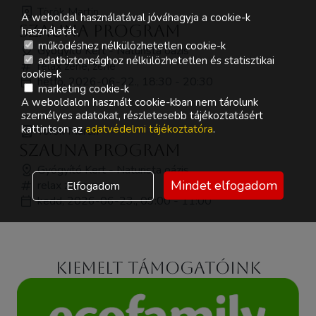
Török Martin
A weboldal használatával jóváhagyja a cookie-k
Szauna Program
használatát.
működéshez nélkülözhetetlen cookie-k
Gyógyító Kert - Naturista oázis
adatbiztonsághoz nélkülözhetetlen és statisztikai
relax zene, zene
cookie-k
hétfő, 2026-06-22., 18:30 - 20:30
marketing cookie-k
A weboldalon használt cookie-kban nem tárolunk
személyes adatokat, részletesebb tájékoztatásért
kattintson az
adatvédelmi tájékoztatóra
.
Török Martin
Szauna Program
Gyógyító Kert - Naturista oázis
Mindet elfogadom
relax zene, zene
Elfogadom
kedd, 2026-06-23., 09:00 - 11:00
Kiemelt támogatóink