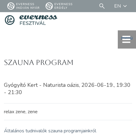
EVERNESS
EVERNESS
EN
INDIÁN NYÁR
ERDÉLY
menü
Szauna Program
Gyógyító Kert - Naturista oázis, 2026-06-19., 19:30
- 21:30
relax zene, zene
Általános tudnivalók szauna programjainkról