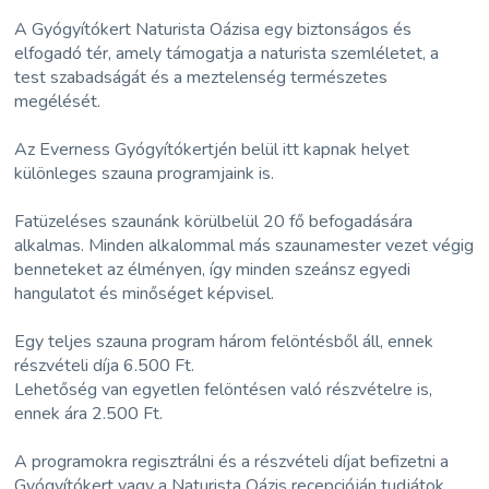
A Gyógyítókert Naturista Oázisa egy biztonságos és
elfogadó tér, amely támogatja a naturista szemléletet, a
test szabadságát és a meztelenség természetes
megélését.
Az Everness Gyógyítókertjén belül itt kapnak helyet
különleges szauna programjaink is.
Fatüzeléses szaunánk körülbelül 20 fő befogadására
alkalmas. Minden alkalommal más szaunamester vezet végig
benneteket az élményen, így minden szeánsz egyedi
hangulatot és minőséget képvisel.
Egy teljes szauna program három felöntésből áll, ennek
részvételi díja 6.500 Ft.
Lehetőség van egyetlen felöntésen való részvételre is,
ennek ára 2.500 Ft.
A programokra regisztrálni és a részvételi díjat befizetni a
Gyógyítókert vagy a Naturista Oázis recepcióján tudjátok.