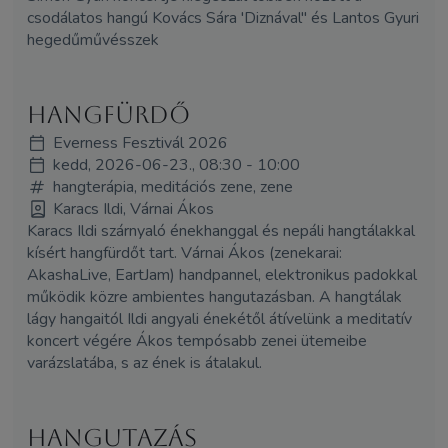
csodálatos hangú Kovács Sára 'Diznával" és Lantos Gyuri
hegedűművésszek
Hangfürdő
Everness Fesztivál 2026
kedd, 2026-06-23., 08:30 - 10:00
hangterápia, meditációs zene, zene
Karacs Ildi, Várnai Ákos
Karacs Ildi szárnyaló énekhanggal és nepáli hangtálakkal
kísért hangfürdőt tart. Várnai Ákos (zenekarai:
AkashaLive, EartJam) handpannel, elektronikus padokkal
működik közre ambientes hangutazásban. A hangtálak
lágy hangaitól Ildi angyali énekétől átívelünk a meditatív
koncert végére Ákos tempósabb zenei ütemeibe
varázslatába, s az ének is átalakul.
hangutazás