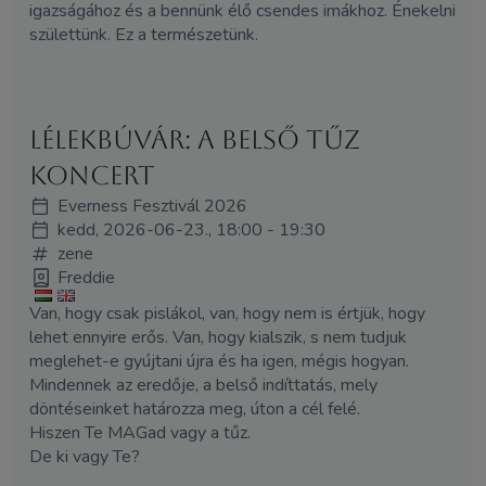
igazságához és a bennünk élő csendes imákhoz. Énekelni
születtünk. Ez a természetünk.
Lélekbúvár: A belső tűz
koncert
Everness Fesztivál 2026
kedd, 2026-06-23., 18:00 - 19:30
zene
Freddie
Van, hogy csak pislákol, van, hogy nem is értjük, hogy
lehet ennyire erős. Van, hogy kialszik, s nem tudjuk
meglehet-e gyújtani újra és ha igen, mégis hogyan.
Mindennek az eredője, a belső indíttatás, mely
döntéseinket határozza meg, úton a cél felé.
Hiszen Te MAGad vagy a tűz.
De ki vagy Te?