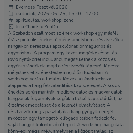
Everness Fesztivál 2026
csütörtök, 2026-06-25., 15:30 - 17:00
spiritualitás, workshop, zene
Julia Chants x ZenDre
A Szabadon száll most az ének workshop egy másfél
órás spirituális énekes élmény, amelyben a résztvevők a
hangjukon keresztül kapcsolódnak önmagukhoz és
egymáshoz. A program egy közös megérkezéssel és
rövid nyitókörrel indul, ahol megszületnek a közös és
egyéni szándékok, majd a résztvevők lépésről lépésre
mélyülnek el az éneklésben rejlő ősi tudásban. A
workshop során a tudatos légzés, az énektechnika
alapjai és a hang felszabadítása kap szerepet. A közös
éneklés során mantrák, medicine dalok és magyar dalok
hangzanak fel, amelyek segítik a belső kapcsolódást, az
érzelmek megélését és a jelenlét elmélyítését. A
résztvevők megtapasztalják a hang gyógyító erejét,
miközben egy támogató, elfogadó térben fedezik fel
saját hangjuk különböző rétegeit. A workshop hangulata
könnyed, mégis mély, amelyben a közös tanulás, az