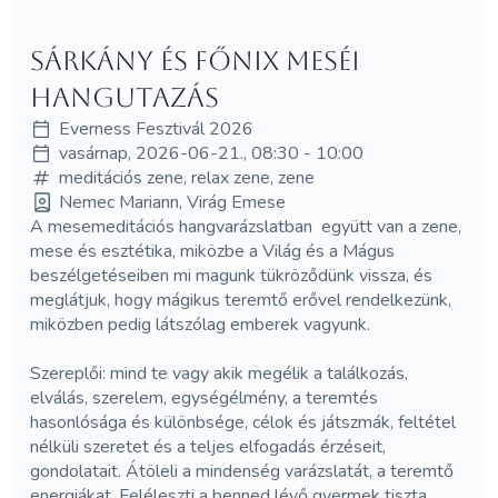
Sárkány és Főnix meséi
hangutazás
Everness Fesztivál 2026
vasárnap, 2026-06-21., 08:30 - 10:00
meditációs zene, relax zene, zene
Nemec Mariann, Virág Emese
A mesemeditációs
hangvarázslatban együtt van a zene,
mese és esztétika, miközbe a Világ és a Mágus
beszélgetéseiben mi magunk tükröződünk vissza, és
meglátjuk, hogy mágikus teremtő erővel rendelkezünk,
miközben pedig látszólag emberek vagyunk.
Szereplői: mind te vagy akik megélik a találkozás,
elválás, szerelem, egységélmény, a teremtés
hasonlósága és különbsége, célok és játszmák, feltétel
nélküli szeretet és a teljes elfogadás érzéseit,
gondolatait. Átöleli a mindenség varázslatát, a teremtő
energiákat. Feléleszti a benned lévő gyermek tiszta