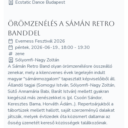
Ecstatic Dance Budapest
Örömzenélés a Sámán Retro
Banddel
Everness Fesztivál 2026
péntek, 2026-06-19., 18:00 - 19:30
zene
Sólyomfi-Nagy Zoltán
A Sámán Retro Band olyan örömzenélésre összeálló
zenekar, mely a kilencvenes évek legelején indult
magyar "sámánmozgalom" tapasztalt képviselőiből áll.
Állandó tagjai (Somogyi István, Sólyomfi-Nagy Zoltán,
Sütő Annamária Babi, Barát István) mellett gyakran
kiegészül más zenészekkel is (pl. Csoóri Sándor,
Keresztes Barna, Horváth Ádám...). Repertoárjukból a
tábortüzek mellett hallott, saját szerzeményű dalaikat
játszák, melyek évtizedek óta közismert dallamai az
ősiség üzenetét kereső közösségek találkozóinak.