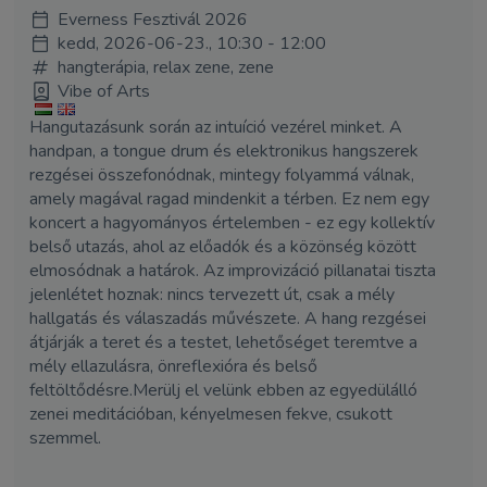
Everness Fesztivál 2026
kedd, 2026-06-23., 10:30 - 12:00
hangterápia, relax zene, zene
Vibe of Arts
Hangutazásunk során az intuíció vezérel minket. A
handpan, a tongue drum és elektronikus hangszerek
rezgései összefonódnak, mintegy folyammá válnak,
amely magával ragad mindenkit a térben. Ez nem egy
koncert a hagyományos értelemben - ez egy kollektív
belső utazás, ahol az előadók és a közönség között
elmosódnak a határok. Az improvizáció pillanatai tiszta
jelenlétet hoznak: nincs tervezett út, csak a mély
hallgatás és válaszadás művészete. A hang rezgései
átjárják a teret és a testet, lehetőséget teremtve a
mély ellazulásra, önreflexióra és belső
feltöltődésre.Merülj el velünk ebben az egyedülálló
zenei meditációban, kényelmesen fekve, csukott
szemmel.