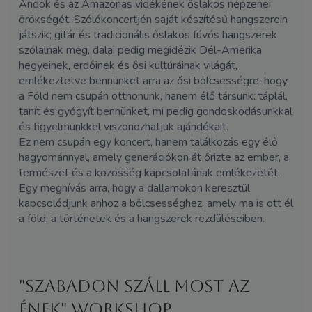
Andok és az Amazonas vidékének őslakos népzenei
örökségét. Szólókoncertjén saját készítésű hangszerein
játszik; gitár és tradicionális őslakos fúvós hangszerek
szólalnak meg, dalai pedig megidézik Dél-Amerika
hegyeinek, erdőinek és ősi kultúráinak világát,
emlékeztetve bennünket arra az ősi bölcsességre, hogy
a Föld nem csupán otthonunk, hanem élő társunk: táplál,
tanít és gyógyít bennünket, mi pedig gondoskodásunkkal
és figyelmünkkel viszonozhatjuk ajándékait.
Ez nem csupán egy koncert, hanem találkozás egy élő
hagyománnyal, amely generációkon át őrizte az ember, a
természet és a közösség kapcsolatának emlékezetét.
Egy meghívás arra, hogy a dallamokon keresztül
kapcsolódjunk ahhoz a bölcsességhez, amely ma is ott él
a föld, a történetek és a hangszerek rezdüléseiben.
"Szabadon száll most az
ének" workshop