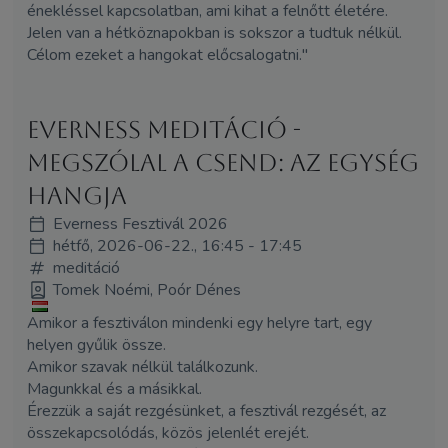
énekléssel kapcsolatban, ami kihat a felnőtt életére.
Jelen van a hétköznapokban is sokszor a tudtuk nélkül.
Célom ezeket a hangokat előcsalogatni."
EVERNESS MEDITÁCIÓ -
Megszólal a csend: az egység
hangja
Everness Fesztivál 2026
hétfő, 2026-06-22., 16:45 - 17:45
meditáció
Tomek Noémi, Poór Dénes
Amikor a fesztiválon mindenki egy helyre tart, egy
helyen gyűlik össze.
Amikor szavak nélkül találkozunk.
Magunkkal és a másikkal.
Érezzük a saját rezgésünket, a fesztivál rezgését, az
összekapcsolódás, közös jelenlét erejét.