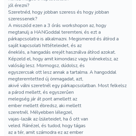
jól érezni?
Szeretnéd, hogy jobban szeress és hogy jobban
szeressenek?
A missziód ezen a 3 órás workshopon az, hogy
megtanulj a HANGoddal teremteni, és ezt a
párkapcsolatra is alkalmazni. Megismered és átírod a
saját kapcsolati hittételeidet, és az
éneklés, a hangadás erejét használva átírod azokat.
Képzeld el, hogy amit kimondasz vagy kiénekelsz, az
valóság lesz. Mormogsz, dúdolsz, és
egyszercsak ott lesz annak a tartalma. A hangoddal
megteremtetted új önmagadat, azt,
akivé válni szeretnél egy párkapcsolatban. Most felkelsz
a párod mellett, és egyszerűen
melegség jár át pont amellett az
ember mellett ébredsz, aki mellett
szeretnél. Mélyebben lélegzel,
vajas-lazák az ízületeidet, ha ő ott van
veled. Ránézel, és tudod, hogy tágas
az a tér, amit számodra ez az ember