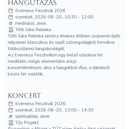
Hangutazás
Everness Fesztivál 2026
szombat, 2026-06-20., 10:30 - 12:00
meditáció, zene
Tóth Sára Rebeka
Tóth Sára Rebeka zenész-énekes élőben, looperrel építi,
népzenei, klasszikus és saját szövegvilágból formálva
többszólamú hangzásvilágát.
Az Everness Fesztiválon egy belső utazásra hív:
meditatív, mégis elementáris erejű
koncertélményre, ahol a hangokból rítus, a dalokból
közös tér születik.
Koncert
Everness Fesztivál 2026
szombat, 2026-06-20., 13:00 - 14:30
spiritualitás, zene
Tűz Projekt
Élvezzétek a főként a TŰZ elem áldása által született