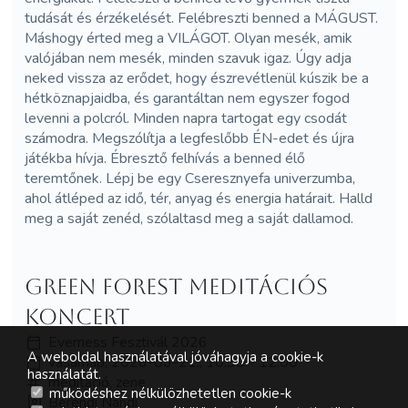
tudását és érzékelését. Felébreszti benned a MÁGUST.
Máshogy érted meg a VILÁGOT. Olyan mesék, amik
valójában nem mesék, minden szavuk igaz. Úgy adja
neked vissza az erődet, hogy észrevétlenül kúszik be a
hétköznapjaidba, és garantáltan nem egyszer fogod
levenni a polcról. Minden napra tartogat egy csodát
számodra. Megszólítja a legfeslőbb ÉN-edet és újra
játékba hívja. Ébresztő felhívás a benned élő
teremtőnek. Lépj be egy Cseresznyefa univerzumba,
ahol átléped az idő, tér, anyag és energia határait. Halld
meg a saját zenéd, szólaltasd meg a saját dallamod.
Green Forest meditációs
koncert
Everness Fesztivál 2026
A weboldal használatával jóváhagyja a cookie-k
vasárnap, 2026-06-21., 10:30 - 12:00
használatát.
meditáció, zene
működéshez nélkülözhetetlen cookie-k
Berendi Nándi