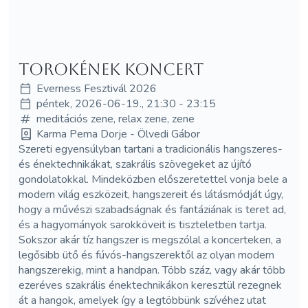
Torokének koncert
Everness Fesztivál 2026
péntek, 2026-06-19., 21:30 - 23:15
meditációs zene, relax zene, zene
Karma Pema Dorje - Ölvedi Gábor
Szereti egyensúlyban tartani a tradicionális hangszeres-
és énektechnikákat, szakrális szövegeket az újító
gondolatokkal. Mindeközben előszeretettel vonja bele a
modern világ eszközeit, hangszereit és látásmódját úgy,
hogy a művészi szabadságnak és fantáziának is teret ad,
és a hagyományok sarokköveit is tiszteletben tartja.
Sokszor akár tíz hangszer is megszólal a koncerteken, a
legősibb ütő és fúvós-hangszerektől az olyan modern
hangszerekig, mint a handpan. Több száz, vagy akár több
ezeréves szakrális énektechnikákon keresztül rezegnek
át a hangok, amelyek így a legtöbbünk szívéhez utat