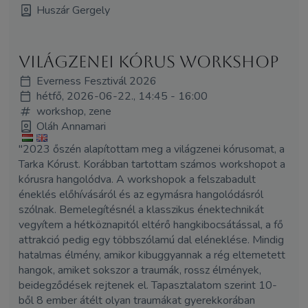
Huszár Gergely
világzenei kórus workshop
Everness Fesztivál 2026
hétfő, 2026-06-22., 14:45 - 16:00
workshop, zene
Oláh Annamari
"2023 őszén alapítottam meg a világzenei kórusomat, a
Tarka Kórust. Korábban tartottam számos workshopot a
kórusra hangolódva. A workshopok a felszabadult
éneklés előhívásáról és az egymásra hangolódásról
szólnak. Bemelegítésnél a klasszikus énektechnikát
vegyítem a hétköznapitól eltérő hangkibocsátással, a fő
attrakció pedig egy többszólamú dal eléneklése. Mindig
hatalmas élmény, amikor kibuggyannak a rég eltemetett
hangok, amiket sokszor a traumák, rossz élmények,
beidegződések rejtenek el. Tapasztalatom szerint 10-
ből 8 ember átélt olyan traumákat gyerekkorában