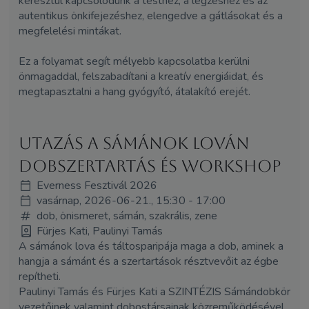
keresztül kapcsolódunk a testhez, a légzéshez és az
autentikus önkifejezéshez, elengedve a gátlásokat és a
megfelelési mintákat.
Ez a folyamat segít mélyebb kapcsolatba kerülni
önmagaddal, felszabadítani a kreatív energiáidat, és
megtapasztalni a hang gyógyító, átalakító erejét.
Utazás a sámánok lován
dobszertartás és workshop
Everness Fesztivál 2026
vasárnap, 2026-06-21., 15:30 - 17:00
dob, önismeret, sámán, szakrális, zene
Fürjes Kati, Paulinyi Tamás
A sámánok lova és táltosparipája maga a dob, aminek a
hangja a sámánt és a szertartások résztvevőit az égbe
repítheti.
Paulinyi Tamás és Fürjes Kati a SZINTÉZIS Sámándobkör
vezetőinek valamint dobostársainak közreműködésével