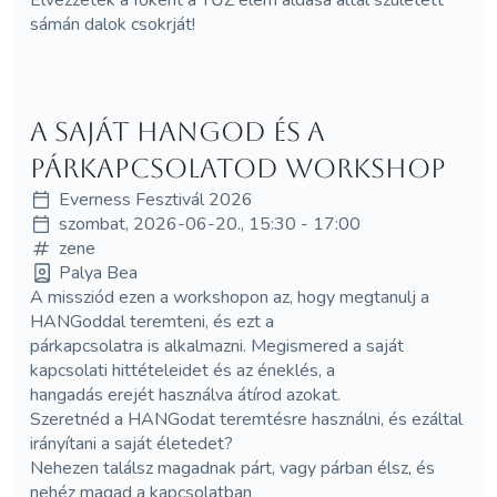
sámán dalok csokrját!
A saját HANGod és a
párkapcsolatod workshop
Everness Fesztivál 2026
szombat, 2026-06-20., 15:30 - 17:00
zene
Palya Bea
A missziód ezen a workshopon az, hogy megtanulj a
HANGoddal teremteni, és ezt a
párkapcsolatra is alkalmazni. Megismered a saját
kapcsolati hittételeidet és az éneklés, a
hangadás erejét használva átírod azokat.
Szeretnéd a HANGodat teremtésre használni, és ezáltal
irányítani a saját életedet?
Nehezen találsz magadnak párt, vagy párban élsz, és
nehéz magad a kapcsolatban