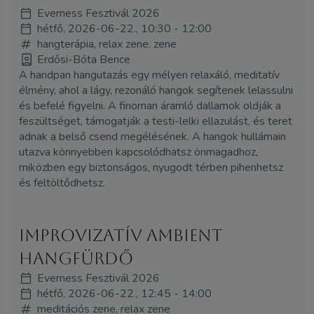
Everness Fesztivál 2026
hétfő, 2026-06-22., 10:30 - 12:00
hangterápia, relax zene, zene
Erdősi-Bóta Bence
A handpan hangutazás egy mélyen relaxáló, meditatív
élmény, ahol a lágy, rezonáló hangok segítenek lelassulni
és befelé figyelni. A finoman áramló dallamok oldják a
feszültséget, támogatják a testi-lelki ellazulást, és teret
adnak a belső csend megélésének. A hangok hullámain
utazva könnyebben kapcsolódhatsz önmagadhoz,
miközben egy biztonságos, nyugodt térben pihenhetsz
és feltöltődhetsz.
Improvizatív ambient
hangfürdő
Everness Fesztivál 2026
hétfő, 2026-06-22., 12:45 - 14:00
meditációs zene, relax zene