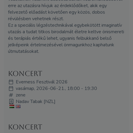
erre az utazásra hívjuk az érdeklődőket, akik egy
felvezető előadást követően egy közös, dobos
révülésben vehetnek részt.
Ez a speciális légzéstechnikával egybekötött imaginatív
utazás a tudat titkos birodalmát életre keltve önismereti
és terápiás értékű lehet, ugyanis felbukkanó belső
jelképeink értelmezésével önmagunkhoz kaphatunk
útmutatásokat.
Koncert
Everness Fesztivál 2026
vasárnap, 2026-06-21., 18:00 - 19:30
zene
Nadav Tabak [NZL]
Koncert