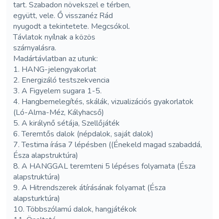
tart. Szabadon növekszel e térben,
együtt, vele. Ő visszanéz Rád
nyugodt a tekintetete. Megcsókol.
Távlatok nyílnak a közös
szárnyalásra.
Madártávlatban az utunk:
1. HANG-jelengyakorlat
2. Energizáló testszekvencia
3. A Figyelem sugara 1-5.
4. Hangbemelegítés, skálák, vizualizációs gyakorlatok
(Ló-Alma-Méz, Kályhacső)
5. A királynő sétája, Szellőjáték
6. Teremtős dalok (népdalok, saját dalok)
7. Testima írása 7 lépésben ((Énekeld magad szabaddá,
Észa alapstruktúra)
8. A HANGGAL teremteni 5 lépéses folyamata (Észa
alapstruktúra)
9. A Hitrendszerek átírásának folyamat (Észa
alapsturktúra)
10. Többszólamú dalok, hangjátékok