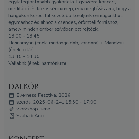
egyik legfontosabb gyakorlata. Egyszerre koncert,
meditáció és közösségi ünnep, egy meghívás arra, hogy a
hangokon keresztül közelebb kerüljünk önmagunkhoz,
egymáshoz és ahhoz a csendes, örömteli forráshoz,
amely minden ember szívében ott rejtőzik.
13:00 - 13:45
Harinarayan (ének, mridanga dob, zongora) + Mandzsu
(ének, gitár)
13:45 - 14:30
Vallabhi: (ének, harmónium)
Dalkör
Everness Fesztivál 2026
szerda, 2026-06-24., 15:30 - 17:00
workshop, zene
Szabadi Andi
koncert