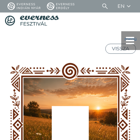
EVERNESS
EVERNESS
EN
INDIÁN NYÁR
ERDÉLY
menü
VISSZA