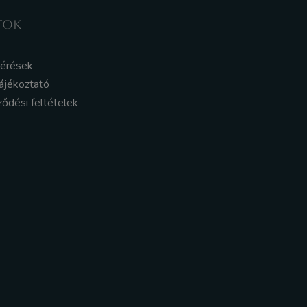
TOK
kérések
ájékoztató
ződési feltételek