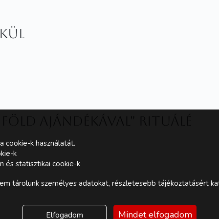
lkül
 Föld ajándékával" rituálé
a cookie-k használatát.
kie-k
és statisztikai cookie-k
m tárolunk személyes adatokat, részletesebb tájékoztatásért kat
Mindet elfogadom
Elfogadom