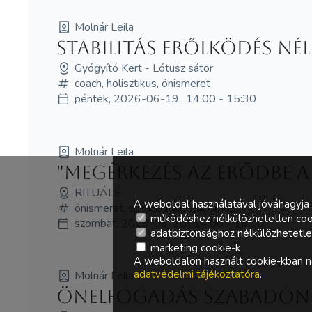
Molnár Leila
Stabilitás erőlködés né
Gyógyító Kert - Lótusz sátor
coach, holisztikus, önismeret
péntek, 2026-06-19., 14:00 - 15:30
Molnár Leila
"Megérkezés az erődbe a
RITUÁLÉ
A weboldal használatával jóváhagyja 
önismeret, spiritualitás, workshop
működéshez nélkülözhetetlen coo
szombat, 2026-06-20., 14:00 - 16:00
adatbiztonsághoz nélkülözhetetlen 
marketing cookie-k
A weboldalon használt cookie-kban ne
adatvédelmi tájékoztatóra
.
Molnár Leila
Önelfogadás szabadon