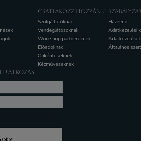
CSATLAKOZZ HOZZÁNK
SZABÁLYZA
Szolgáltatóknak
Házirend
enések
Vendéglátósoknak
Adatkezelési 
yagok
Workshop partnereknek
Adatkezelési t
Előadóknak
Általános szer
Önkénteseknek
Kézműveseknek
ELIRATKOZÁS
z Adatkezelési tájékoztatót