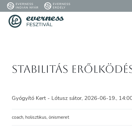
EVERNESS
EVERNESS
INDIÁN NYÁR
ERDÉLY
Stabilitás erőlködé
Gyógyító Kert - Lótusz sátor, 2026-06-19., 14:0
coach, holisztikus, önismeret