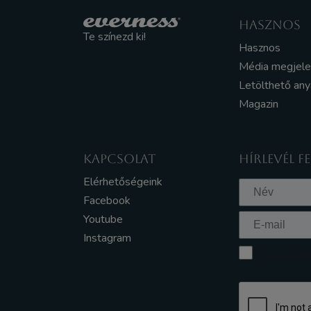
HASZNOS
Te színezd ki!
Hasznos
Média megjel
Letölthető an
Magazin
KAPCSOLAT
HÍRLEVÉL F
Elérhetőségeink
Facebook
Youtube
Instagram
Elfogadom a