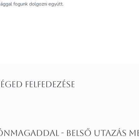
ággal fogunk dolgozni együtt.
.
éged felfedezése
önmagaddal - belső utazás m