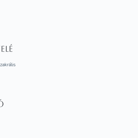
elé
zakrális
ó