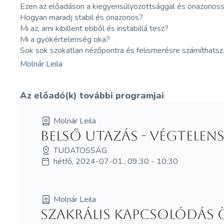
Ezen az előadáson a kiegyensúlyozottsággal és önazonoss
Hogyan maradj stabil és önazonos?
Mi az, ami kibillent ebből és instabillá tesz?
Mi a gyökértelenség oka?
Sok sok szokatlan nézőpontra és felismerésre számíthatsz
Molnár Leila
Az előadó(k) további programjai
Molnár Leila
Belső utazás - Végtelens
TUDATOSSÁG
hétfő, 2024-07-01., 09:30 - 10:30
Molnár Leila
Szakrális kapcsolódás 