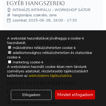
egyéb hangszerek)
INTIMÁZS INTIMFALU - WORKSHOP SÁTOR
hangterápia, szakrális, zene
szombat, 2025-06-28., 16:00 - 17:30
Radácsi István
A weboldal használatával jóváhagyja a cookie-k
Handpan hangutazás
használatát.
működéshez nélkülözhetetlen cookie-k
NOMAD BEACH
adatbiztonsághoz nélkülözhetetlen és statisztikai
meditáció, zene
cookie-k
vasárnap, 2025-09-14., 10:00 - 11:30
marketing cookie-k
A weboldalon használt cookie-kban nem tárolunk
személyes adatokat, részletesebb tájékoztatásért
kattintson az
adatvédelmi tájékoztatóra
.
Radácsi István
Multi-instrumentális
hangutazás
Mindet elfogadom
Elfogadom
FELTÖLTŐDÉS
meditáció, meditációs zene