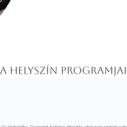
A helyszín programjai
ére és légkörébe. Gyengéd, tudatos ébredés, ahol nem sietünk 