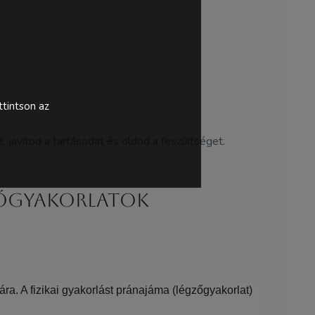
tintson az
, javítod a tartásodat és oldod a feszültséget.
zőgyakorlatok
ra. A fizikai gyakorlást pránajáma (légzőgyakorlat)