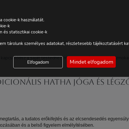
a cookie-k használatát.
kie-k
és statisztikai cookie-k
m tárolunk személyes adatokat, részletesebb tájékoztatásért kat
l kapcsolódsz a saját testedhez, miközben erősíted a mélyizmokat
Mindet elfogadom
Elfogadom
icionális hatha jóga és lég
 megtartás, a tudatos erőkifejtés és az elcsendesedés egyensúlyá
lyozásában és a belső figyelem elmélyítésében.