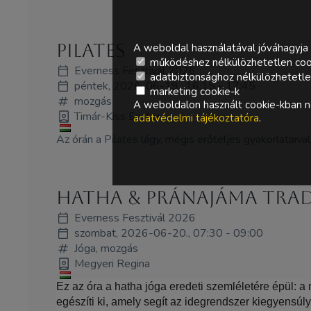
Pilates
A weboldal használatával jóváhagyja 
működéshez nélkülözhetetlen coo
Everness Fesztivál 2026
adatbiztonsághoz nélkülözhetetlen 
péntek, 2026-06-19., 16:15 - 17:45
marketing cookie-k
mozgás
A weboldalon használt cookie-kban ne
Timár-Kiss Eszter
adatvédelmi tájékoztatóra
.
Az órán a Pilates lágy, mégis erőteljes gyakorlataiva
HaTha & Pránajáma trad
Everness Fesztivál 2026
szombat, 2026-06-20., 07:30 - 09:00
Jóga, mozgás
Megyeri Regina
Ez az óra a hatha jóga eredeti szemléletére épül: a
egészíti ki, amely segít az idegrendszer kiegyensú