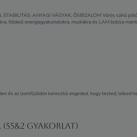
TABILITÁS, ANYAGI VÁGYAK, ŐSBIZALOM Vörös színű pólót v
okra, földelő energiagyakorlatokra, mudrákra és LAM bidzsa man
teden és az izomfűződön keresztül engeded, hogy tested, lelked 
 (55&2 gyakorlat)