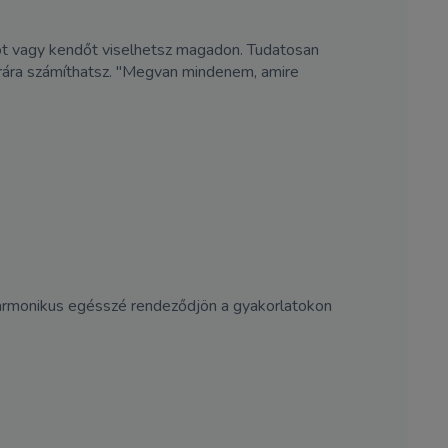
agy kendőt viselhetsz magadon. Tudatosan
trára számíthatsz. "Megvan mindenem, amire
harmonikus egésszé rendeződjön a gyakorlatokon