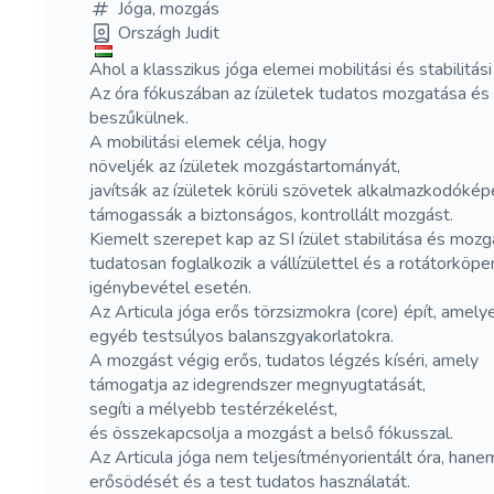
Jóga, mozgás
Országh Judit
Ahol a klasszikus jóga elemei mobilitási és stabilitás
Az óra fókuszában az ízületek tudatos mozgatása és 
beszűkülnek.
A mobilitási elemek célja, hogy
növeljék az ízületek mozgástartományát,
javítsák az ízületek körüli szövetek alkalmazkodóké
támogassák a biztonságos, kontrollált mozgást.
Kiemelt szerepet kap az SI ízület stabilitása és mozg
tudatosan foglalkozik a vállízülettel és a rotátorkö
igénybevétel esetén.
Az Articula jóga erős törzsizmokra (core) épít, amely
egyéb testsúlyos balanszgyakorlatokra.
A mozgást végig erős, tudatos légzés kíséri, amely
támogatja az idegrendszer megnyugtatását,
segíti a mélyebb testérzékelést,
és összekapcsolja a mozgást a belső fókusszal.
Az Articula jóga nem teljesítményorientált óra, han
erősödését és a test tudatos használatát.