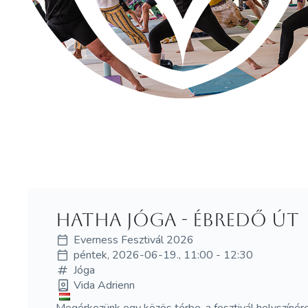
Hatha Jóga - Ébredő út
Everness Fesztivál 2026
péntek, 2026-06-19., 11:00 - 12:30
Jóga
Vida Adrienn
Megérkezünk egy közös térbe, a fesztivál helyszín