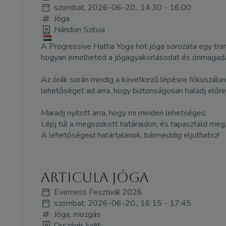
szombat, 2026-06-20., 14:30 - 16:00
Jóga
Nándori Szilvia
A Progressive Hatha Yoga hot jóga sorozata egy trans
hogyan emelheted a jógagyakorlásodat és önmagada
Az órák során mindig a következő lépésre fókuszálun
lehetőséget ad arra, hogy biztonságosan haladj előre
Maradj nyitott arra, hogy mi minden lehetséges.
Lépj túl a megszokott határaidon, és tapasztald meg,
A lehetőségeid határtalanok, bármeddig eljuthatsz!
Articula Jóga
Everness Fesztivál 2026
szombat, 2026-06-20., 16:15 - 17:45
Jóga, mozgás
Országh Judit