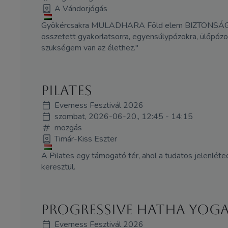
A Vándorjógás
Gyökércsakra MULADHARA Föld elem BIZTONSÁG, S
összetett gyakorlatsorra, egyensúlypózokra, ülőpóz
szükségem van az élethez."
Pilates
Everness Fesztivál 2026
szombat, 2026-06-20., 12:45 - 14:15
mozgás
Timár-Kiss Eszter
A Pilates egy támogató tér, ahol a tudatos jelenlé
keresztül.
Progressive Hatha Yoga
Everness Fesztivál 2026