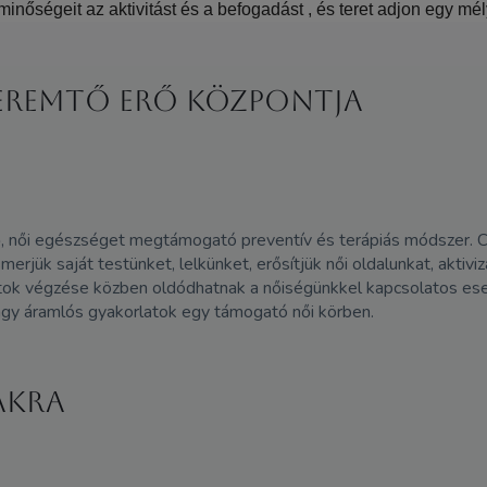
inőségeit az aktivitást és a befogadást , és teret adjon egy mél
teremtő erő központja
, női egészséget megtámogató preventív és terápiás módszer. C
erjük saját testünket, lelkünket, erősítjük női oldalunkat, aktiviz
ok végzése közben oldódhatnak a nőiségünkkel kapcsolatos eset
lágy áramlós gyakorlatok egy támogató női körben.
akra