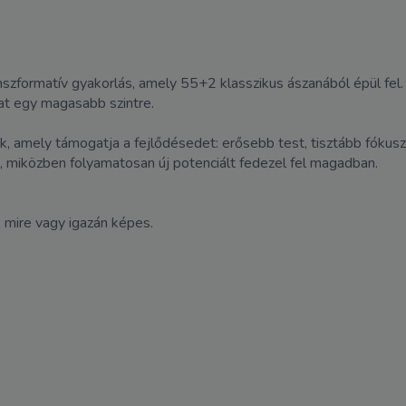
zformatív gyakorlás, amely 55+2 klasszikus ászanából épül fel. E
t egy magasabb szintre.
k, amely támogatja a fejlődésedet: erősebb test, tisztább fókus
, miközben folyamatosan új potenciált fedezel fel magadban.
 mire vagy igazán képes.