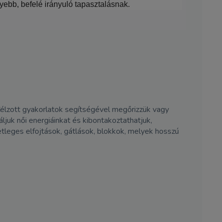
yebb, befelé irányuló tapasztalásnak.
élzott gyakorlatok segítségével megőrizzük vagy
áljuk női energiáinkat és kibontakoztathatjuk,
leges elfojtások, gátlások, blokkok, melyek hosszú