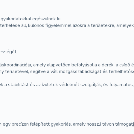
i gyakorlatokkal egészülnek ki.
terhelése áll, különös figyelemmel azokra a területekre, amely
pességét,
áskoordinációja, amely alapvetően befolyásolja a derék, a csípő é
peny területével, segítve a váll mozgásszabadságát és terhelhet
ek a stabilitást és az ízületek védelmét szolgálják, és folyamatos
em egy precízen felépített gyakorlás, amely hosszú távon támoga