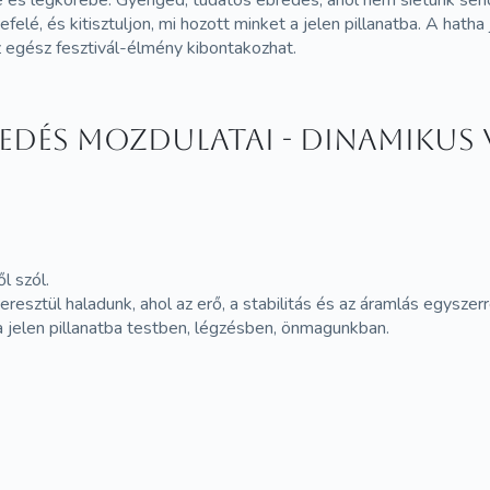
lé, és kitisztuljon, mi hozott minket a jelen pillanatba. A hatha
 egész fesztivál-élmény kibontakozhat.
redés mozdulatai - Dinamikus 
l szól.
sztül haladunk, ahol az erő, a stabilitás és az áramlás egyszerre
jelen pillanatba testben, légzésben, önmagunkban.