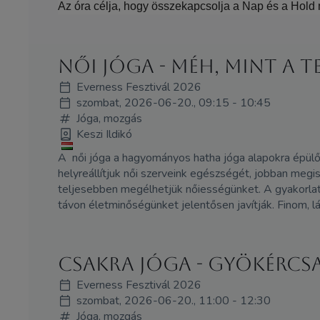
Az óra célja, hogy összekapcsolja a Nap és a Hold m
Női Jóga - Méh, mint a 
Everness Fesztivál 2026
szombat, 2026-06-20., 09:15 - 10:45
Jóga, mozgás
Keszi Ildikó
A női jóga a hagyományos hatha jóga alapokra épülő
helyreállítjuk női szerveink egészségét, jobban megism
teljesebben megélhetjük nőiességünket. A gyakorlat
távon életminőségünket jelentősen javítják. Finom, 
Csakra jóga - Gyökércs
Everness Fesztivál 2026
szombat, 2026-06-20., 11:00 - 12:30
Jóga, mozgás