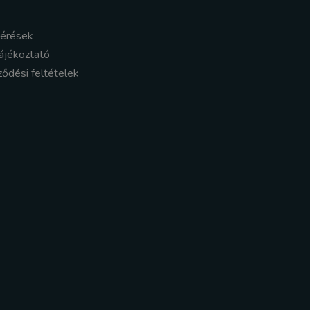
kérések
ájékoztató
ződési feltételek