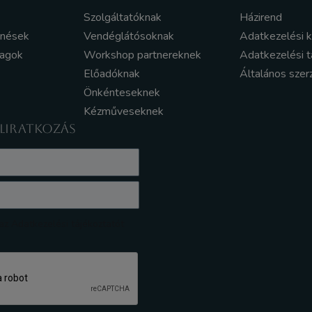
Szolgáltatóknak
Házirend
enések
Vendéglátósoknak
Adatkezelési 
yagok
Workshop partnereknek
Adatkezelési t
Előadóknak
Általános szer
Önkénteseknek
Kézműveseknek
ELIRATKOZÁS
z Adatkezelési tájékoztatót