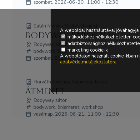
szombat, 2026-06-20., 11:00 - 12:30
Sátán Mónika, Szeles Richárd
A weboldal használatával jóváhagyja 
Bodyway pároknak
működéshez nélkülözhetetlen coo
adatbiztonsághoz nélkülözhetetlen 
Bodyway sátor
marketing cookie-k
bodywork, önismeret, workshop
A weboldalon használt cookie-kban ne
szombat, 2026-06-20., 19:00 - 20:30
adatvédelmi tájékoztatóra
.
Horváth Barbara, Karácsony Kolos
Átmenet
Bodyway sátor
bodywork, önismeret, workshop
vasárnap, 2026-06-21., 11:00 - 12:30