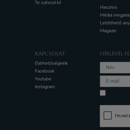
Te színezd ki!
Hasznos
Média megjel
Letölthető an
Magazin
KAPCSOLAT
HÍRLEVÉL F
Elérhetőségeink
Facebook
Youtube
Instagram
Elfogadom a