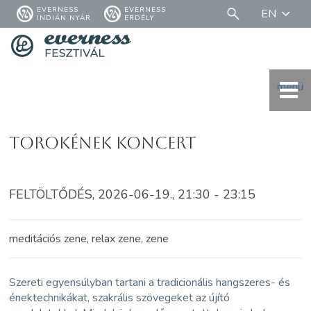
EVERNESS
EVERNESS
EN
INDIÁN NYÁR
ERDÉLY
menü
Torokének koncert
FELTÖLTŐDÉS, 2026-06-19., 21:30 - 23:15
meditációs zene, relax zene, zene
Szereti egyensúlyban tartani a tradicionális hangszeres- és
énektechnikákat, szakrális szövegeket az újító