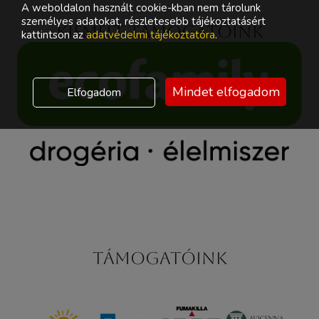
A weboldalon használt cookie-kban nem tárolunk
személyes adatokat, részletesebb tájékoztatásért
Kiemelt támogatóink
kattintson az
adatvédelmi tájékoztatóra
.
Mindet elfogadom
Elfogadom
Támogatóink