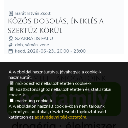
Barát István Zsolt
Közös dobolás, éneklés a
Szertűz körül
SZAKRÁLIS FALU
dob, sámán, zene
kedd, 2026-06-23., 20:00 - 23:00
A weboldal használatával jóváhagyja a cookie-k
Kiemelt támogatóink
használatát.
működéshez nélkülözhetetlen cookie-k
adatbiztonsághoz nélkülözhetetlen és statisztikai
cookie-k
marketing cookie-k
A weboldalon használt cookie-kban nem tárolunk
személyes adatokat, részletesebb tájékoztatásért
kattintson az
adatvédelmi tájékoztatóra
.