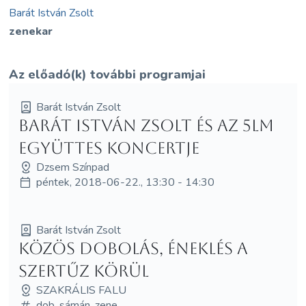
Barát István Zsolt
zenekar
Az előadó(k) további programjai
Barát István Zsolt
Barát István Zsolt és az 5LM
együttes koncertje
Dzsem Színpad
péntek, 2018-06-22., 13:30 - 14:30
Barát István Zsolt
Közös dobolás, éneklés a
Szertűz körül
SZAKRÁLIS FALU
dob, sámán, zene