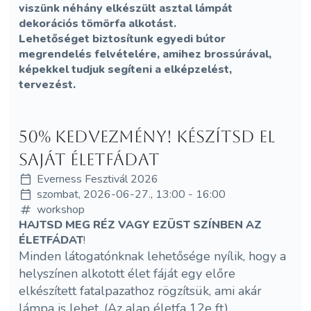
viszünk néhány elkészült asztal lámpát
dekorációs tömörfa alkotást.
Lehetőséget biztosítunk egyedi bútor
megrendelés felvételére, amihez brossúrával,
képekkel tudjuk segíteni a elképzelést,
tervezést.
50% kedvezmény! Készítsd el
saját ÉletFádat
Everness Fesztivál 2026
szombat, 2026-06-27., 13:00 - 16:00
workshop
HAJTSD MEG RÉZ VAGY EZÜST SZÍNBEN AZ
ÉLETFÁDAT
!
Minden látogatónknak lehetősége nyílik, hogy a
helyszínen alkotott élet fáját egy előre
elkészített fatalpazathoz rögzítsük, ami akár
lámpa is lehet. (Az alap életfa 12e ft)