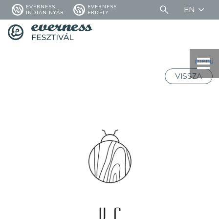
EVERNESS
EVERNESS
EN
INDIÁN NYÁR
ERDÉLY
menü
VISSZA