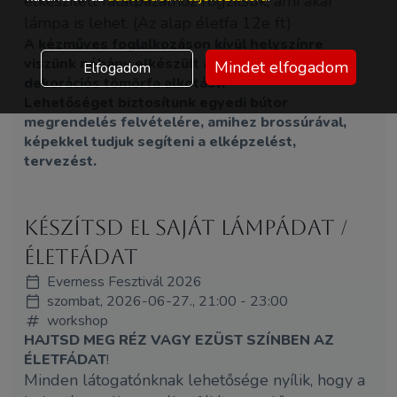
elkészített fatalpazathoz rögzítsük, ami akár
lámpa is lehet. (Az alap életfa 12e ft)
A kézműves foglalkozáson kívül helyszínre
viszünk néhány elkészült asztal lámpát
Mindet elfogadom
Elfogadom
dekorációs tömörfa alkotást.
Lehetőséget biztosítunk egyedi bútor
megrendelés felvételére, amihez brossúrával,
képekkel tudjuk segíteni a elképzelést,
tervezést.
Készítsd el saját lámpádat /
életfádat
Everness Fesztivál 2026
szombat, 2026-06-27., 21:00 - 23:00
workshop
HAJTSD MEG RÉZ VAGY EZÜST SZÍNBEN AZ
ÉLETFÁDAT
!
Minden látogatónknak lehetősége nyílik, hogy a