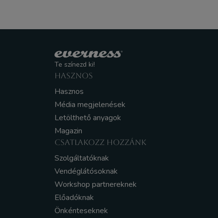
Te színezd ki!
HASZNOS
Hasznos
Média megjelenések
Letölthető anyagok
Magazin
CSATLAKOZZ HOZZÁNK
Szolgáltatóknak
Vendéglátósoknak
Workshop partnereknek
Előadóknak
Önkénteseknek