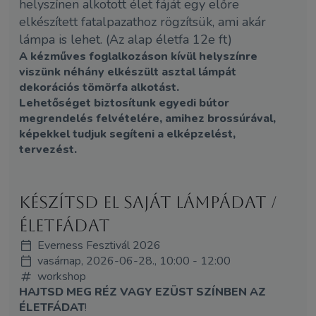
helyszínen alkotott élet fáját egy előre
elkészített fatalpazathoz rögzítsük, ami akár
lámpa is lehet. (Az alap életfa 12e ft)
A kézműves foglalkozáson kívül helyszínre
viszünk néhány elkészült asztal lámpát
dekorációs tömörfa alkotást.
Lehetőséget biztosítunk egyedi bútor
megrendelés felvételére, amihez brossúrával,
képekkel tudjuk segíteni a elképzelést,
tervezést.
Készítsd el saját lámpádat /
életfádat
Everness Fesztivál 2026
vasárnap, 2026-06-28., 10:00 - 12:00
workshop
HAJTSD MEG RÉZ VAGY EZÜST SZÍNBEN AZ
ÉLETFÁDAT
!