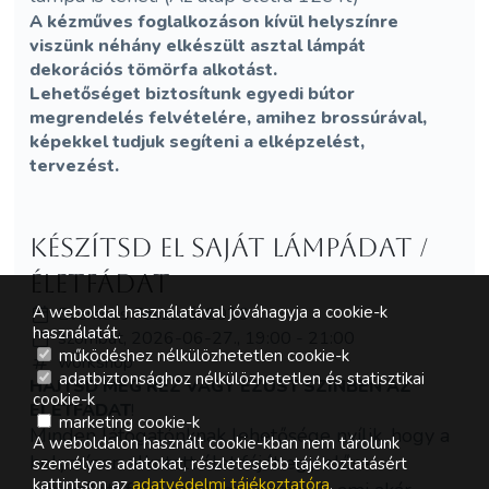
A kézműves foglalkozáson kívül helyszínre
viszünk néhány elkészült asztal lámpát
dekorációs tömörfa alkotást.
Lehetőséget biztosítunk egyedi bútor
megrendelés felvételére, amihez brossúrával,
képekkel tudjuk segíteni a elképzelést,
tervezést.
Készítsd el saját lámpádat /
életfádat
A weboldal használatával jóváhagyja a cookie-k
Everness Fesztivál 2026
használatát.
szombat, 2026-06-27., 19:00 - 21:00
működéshez nélkülözhetetlen cookie-k
workshop
adatbiztonsághoz nélkülözhetetlen és statisztikai
HAJTSD MEG RÉZ VAGY EZÜST SZÍNBEN AZ
cookie-k
ÉLETFÁDAT
!
marketing cookie-k
Minden látogatónknak lehetősége nyílik, hogy a
A weboldalon használt cookie-kban nem tárolunk
helyszínen alkotott élet fáját egy előre
személyes adatokat, részletesebb tájékoztatásért
kattintson az
adatvédelmi tájékoztatóra
.