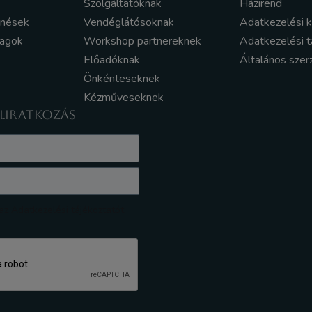
Szolgáltatóknak
Házirend
enések
Vendéglátósoknak
Adatkezelési 
yagok
Workshop partnereknek
Adatkezelési t
Előadóknak
Általános szer
Önkénteseknek
Kézműveseknek
ELIRATKOZÁS
z Adatkezelési tájékoztatót