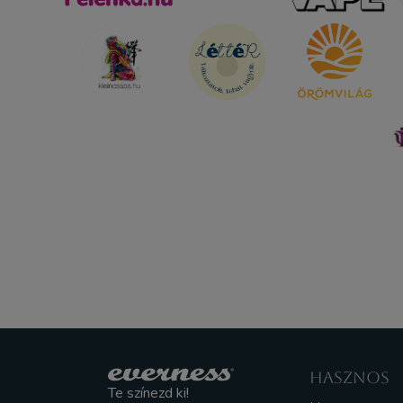
HASZNOS
Te színezd ki!