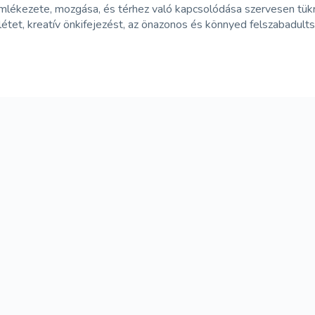
ezete, mozgása, és térhez való kapcsolódása szervesen tükrözi, 
enlétet, kreatív önkifejezést, az önazonos és könnyed felszabad