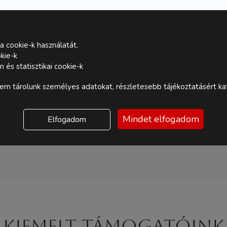
a cookie-k használatát.
kie-k
és statisztikai cookie-k
m tárolunk személyes adatokat, részletesebb tájékoztatásért kat
Mindet elfogadom
Elfogadom
Kiemelt támogatóink