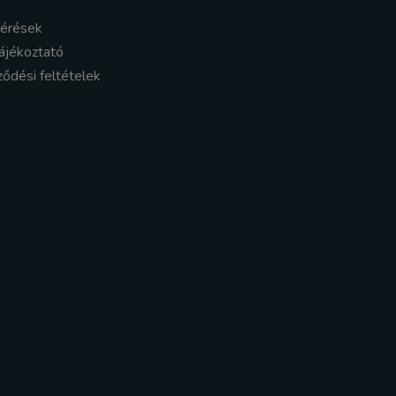
kérések
ájékoztató
ződési feltételek