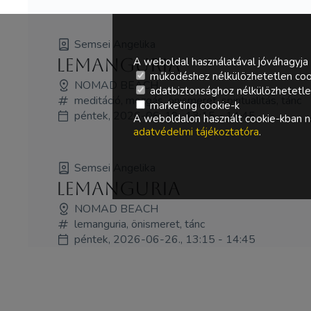
Semsei Angelika
LEMangURIA
A weboldal használatával jóváhagyja 
működéshez nélkülözhetetlen coo
NOMAD BEACH
adatbiztonsághoz nélkülözhetetlen 
meditáció, mozgás, önismeret, spiritualitás, tánc
marketing cookie-k
péntek, 2026-06-19., 13:15 - 14:45
A weboldalon használt cookie-kban ne
adatvédelmi tájékoztatóra
.
Semsei Angelika
LEMangURIA
NOMAD BEACH
lemanguria, önismeret, tánc
péntek, 2026-06-26., 13:15 - 14:45