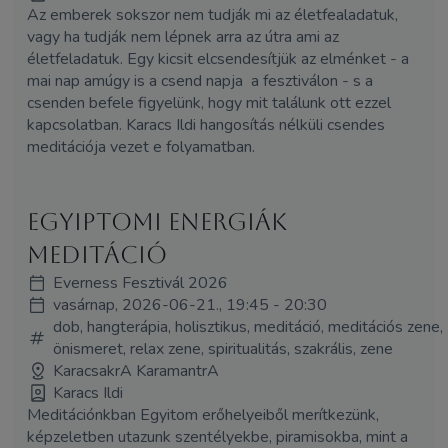
Az emberek sokszor nem tudják mi az életfealadatuk,
vagy ha tudják nem lépnek arra az útra ami az
életfeladatuk. Egy kicsit elcsendesítjük az elménket - a
mai nap amúgy is a csend napja a fesztiválon - s a
csenden befele figyelünk, hogy mit találunk ott ezzel
kapcsolatban. Karacs Ildi hangosítás nélküli csendes
meditációja vezet e folyamatban.
Egyiptomi energiák
meditáció
Everness Fesztivál 2026
vasárnap, 2026-06-21., 19:45 - 20:30
dob, hangterápia, holisztikus, meditáció, meditációs zene,
önismeret, relax zene, spiritualitás, szakrális, zene
KaracsakrA KaramantrA
Karacs Ildi
Meditációnkban Egyitom erőhelyeiből merítkezünk,
képzeletben utazunk szentélyekbe, piramisokba, mint a