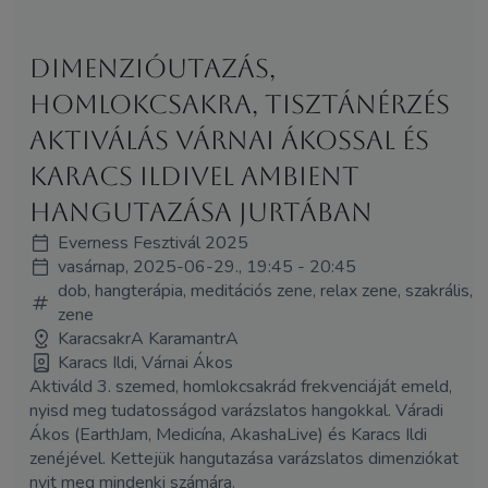
Dimenzióutazás,
homlokcsakra, tisztánérzés
aktiválás Várnai Ákossal és
Karacs Ildivel ambient
hangutazása jurtában
Everness Fesztivál 2025
vasárnap, 2025-06-29., 19:45 - 20:45
dob, hangterápia, meditációs zene, relax zene, szakrális,
zene
KaracsakrA KaramantrA
Karacs Ildi, Várnai Ákos
Aktiváld 3. szemed, homlokcsakrád frekvenciáját emeld,
nyisd meg tudatosságod varázslatos hangokkal. Váradi
Ákos (EarthJam, Medicína, AkashaLive) és Karacs Ildi
zenéjével. Kettejük hangutazása varázslatos dimenziókat
nyit meg mindenki számára.