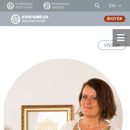
EVERNESS
EVERNESS
EN
FESZTIVÁL
ERDÉLY
JEGYEK
menü
VISSZA