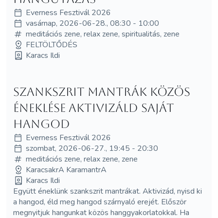
Everness Fesztivál 2026
vasárnap, 2026-06-28., 08:30 - 10:00
meditációs zene, relax zene, spiritualitás, zene
FELTÖLTŐDÉS
Karacs Ildi
Szankszrit mantrák közös
éneklése aktivizáld saját
hangod
Everness Fesztivál 2026
szombat, 2026-06-27., 19:45 - 20:30
meditációs zene, relax zene, zene
KaracsakrA KaramantrA
Karacs Ildi
Együtt éneklünk szankszrit mantrákat. Aktivizád, nyisd ki
a hangod, éld meg hangod szárnyaló erejét. Először
megnyitjuk hangunkat közös hanggyakorlatokkal. Ha