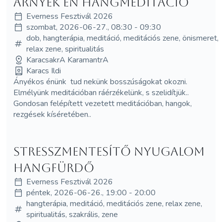
Árnyék én hangmeditáció
Everness Fesztivál 2026
szombat, 2026-06-27., 08:30 - 09:30
dob, hangterápia, meditáció, meditációs zene, önismeret,
relax zene, spiritualitás
KaracsakrA KaramantrA
Karacs Ildi
Ányékos énünk tud nekünk bosszúságokat okozni.
Elmélyünk meditációban ráérzékelünk, s szelidítjük..
Gondosan felépített vezetett meditációban, hangok,
rezgések kíséretében..
Stresszmentesítő nyugalom
hangfürdő
Everness Fesztivál 2026
péntek, 2026-06-26., 19:00 - 20:00
hangterápia, meditáció, meditációs zene, relax zene,
spiritualitás, szakrális, zene