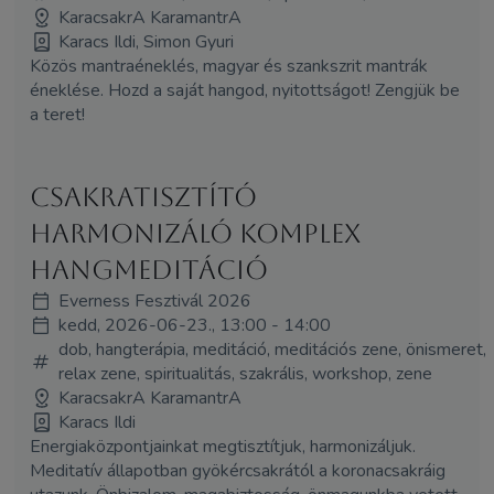
KaracsakrA KaramantrA
Karacs Ildi, Simon Gyuri
Közös mantraéneklés, magyar és szankszrit mantrák
éneklése. Hozd a saját hangod, nyitottságot! Zengjük be
a teret!
Csakratisztító
harmonizáló komplex
hangmeditáció
Everness Fesztivál 2026
kedd, 2026-06-23., 13:00 - 14:00
dob, hangterápia, meditáció, meditációs zene, önismeret,
relax zene, spiritualitás, szakrális, workshop, zene
KaracsakrA KaramantrA
Karacs Ildi
Energiaközpontjainkat megtisztítjuk, harmonizáljuk.
Meditatív állapotban gyökércsakrától a koronacsakráig