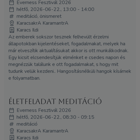
Everness Fesztivál 2026
hétfő, 2026-06-22., 13:00 - 14:00
meditáció, önismeret
KaracsakrA KaramantrA
Karacs Ildi
Az emberek sokszor tesznek felhevült érzelmi
állapotokban kijelentéseket, fogadalmakat, melyek ha
már elveszítik aktualításukat akkor is ott munkálkodnak.
Egy kicsit elcsendesítjük elménket e csedes napon és
megnézzük találunk e ott fogadalmakat, s hogy mit
tudunk velük kezdeni.. Hangosításnélküli hangok kísárnek
e folyamatban.
Életfeladat meditáció
Everness Fesztivál 2026
hétfő, 2026-06-22., 08:30 - 09:15
meditáció
KaracsakrA KaramantrA
Karacs Ildi