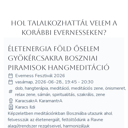
Hol Talalkozhattál velem a
korábbi Evernesseken?
Életenergia Föld őselem
Gyökércsakra Boszniai
piramisok hangmeditáció
Everness Fesztivál 2026
vasárnap, 2026-06-28., 19:45 - 20:30
dob, hangterápia, meditáció, meditációs zene, önismeret,
relax zene, sámán, spiritualitás, szakrális, zene
KaracsakrA KaramantrA
Karacs Ildi
Képzeletben meditációnkban Boszniába utazunk ahol
felvesszük az életenergiát, feltöltődünk a Ravne
alagútrendszer rezgéseivel, harmonizáljuk