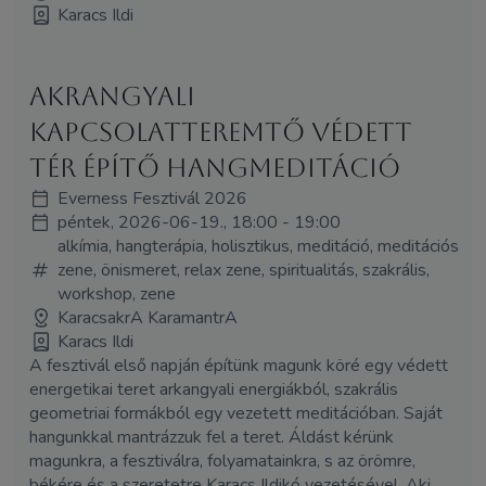
Karacs Ildi
Akrangyali
kapcsolatteremtő védett
tér építő hangmeditáció
Everness Fesztivál 2026
péntek, 2026-06-19., 18:00 - 19:00
alkímia, hangterápia, holisztikus, meditáció, meditációs
zene, önismeret, relax zene, spiritualitás, szakrális,
workshop, zene
KaracsakrA KaramantrA
Karacs Ildi
A fesztivál első napján építünk magunk köré egy védett
energetikai teret arkangyali energiákból, szakrális
geometriai formákból egy vezetett meditációban. Saját
hangunkkal mantrázzuk fel a teret. Áldást kérünk
magunkra, a fesztiválra, folyamatainkra, s az örömre,
békére és a szeretetre Karacs Ildikó vezetésével. Aki