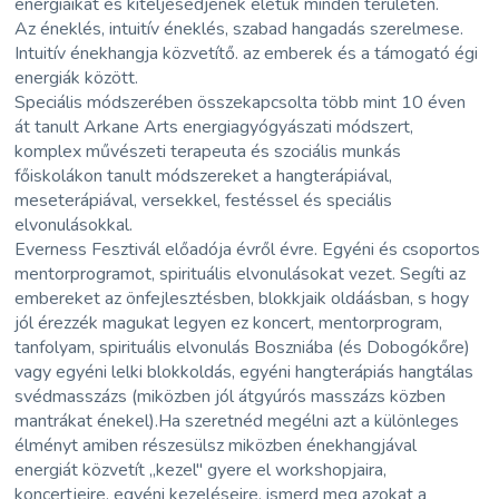
energiáikat és kiteljesedjenek életük minden területén.
Az éneklés, intuitív éneklés, szabad hangadás szerelmese.
Intuitív énekhangja közvetítő. az emberek és a támogató égi
energiák között.
Speciális módszerében összekapcsolta több mint 10 éven
át tanult Arkane Arts energiagyógyászati módszert,
komplex művészeti terapeuta és szociális munkás
főiskolákon tanult módszereket a hangterápiával,
meseterápiával, versekkel, festéssel és speciális
elvonulásokkal.
Everness Fesztivál előadója évről évre. Egyéni és csoportos
mentorprogramot, spirituális elvonulásokat vezet. Segíti az
embereket az önfejlesztésben, blokkjaik oldáásban, s hogy
jól érezzék magukat legyen ez koncert, mentorprogram,
tanfolyam, spirituális elvonulás Boszniába (és Dobogókőre)
vagy egyéni lelki blokkoldás, egyéni hangterápiás hangtálas
svédmasszázs (miközben jól átgyúrós masszázs közben
mantrákat énekel).Ha szeretnéd megélni azt a különleges
élményt amiben részesülsz miközben énekhangjával
energiát közvetít ,,kezel" gyere el workshopjaira,
koncertjeire, egyéni kezeléseire, ismerd meg azokat a