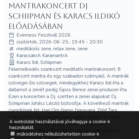
mantrakoncert Dj
Schiipman és Karacs Ildikó
előadásában
Everness Fesztivál 2026
csütörtök, 2026-06-25., 19:45 - 20:30
meditációs zene, relax zene, zene
KaracsakrA KaramantrA
Karacs Ildi, Schiipman
Felemelkedés szankszrit meditatív mantrakoncert. 8
szankszrit mantra és egy szabadon szárnyaló. A mantrák
szövegei ősi szövegek, mindegyikhez Karacs Ildi írta a
dallamot a zenét pedig Sipos Bence zenei producer írta.
Ezen a koncerten a Dj. szetten a zenei alapokat Dj.
Schiipman Juhász László biztosítja. A következő mantrák
csendülnek fel: Hari Om Namo Narayana, Zöld Tara
Mantra: Om Tare Tutare Ture Swaha, Shante, Lokaha
A weboldal használatával jóváhagyja a cookie-k
samasta, Ra Ma Da Sa, Om Namo Bhagavate
használatát.
Vasudevaya, Om A Rha Pha Sa Na Dhi, Om Shreem
működéshez nélkülözhetetlen cookie-k
Mahalakshmiyei Namaha.