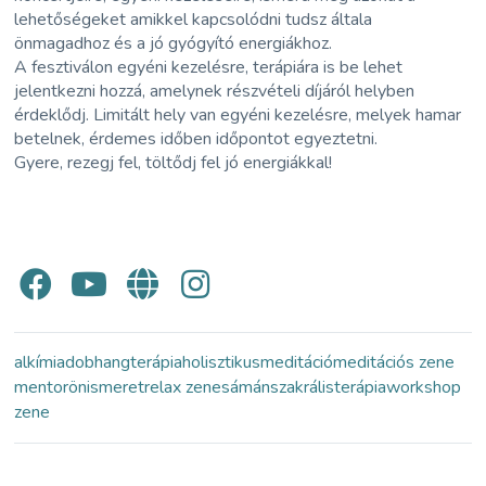
lehetőségeket amikkel kapcsolódni tudsz általa
önmagadhoz és a jó gyógyító energiákhoz.
A fesztiválon egyéni kezelésre, terápiára is be lehet
jelentkezni hozzá, amelynek részvételi díjáról helyben
érdeklődj. Limitált hely van egyéni kezelésre, melyek hamar
betelnek, érdemes időben időpontot egyeztetni.
Gyere, rezegj fel, töltődj fel jó energiákkal!
alkímia
dob
hangterápia
holisztikus
meditáció
meditációs zene
mentor
önismeret
relax zene
sámán
szakrális
terápia
workshop
zene