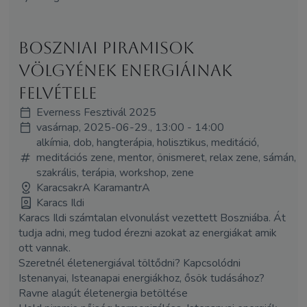
Boszniai piramisok
völgyének energiáinak
felvétele
Everness Fesztivál 2025
vasárnap, 2025-06-29., 13:00 - 14:00
alkímia, dob, hangterápia, holisztikus, meditáció,
meditációs zene, mentor, önismeret, relax zene, sámán,
szakrális, terápia, workshop, zene
KaracsakrA KaramantrA
Karacs Ildi
Karacs Ildi számtalan elvonulást vezettett Boszniába. Át
tudja adni, meg tudod érezni azokat az energiákat amik
ott vannak.
Szeretnél életenergiával töltődni? Kapcsolódni
Istenanyai, Isteanapai energiákhoz, ősök tudásához?
Ravne alagút életenergia betöltése