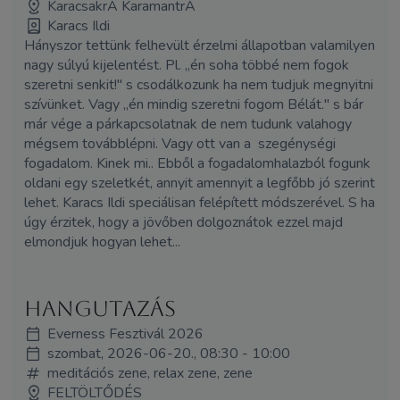
KaracsakrA KaramantrA
Karacs Ildi
Hányszor tettünk felhevült érzelmi állapotban valamilyen
nagy súlyú kijelentést. Pl. ,,én soha többé nem fogok
szeretni senkit!" s csodálkozunk ha nem tudjuk megnyitni
szívünket. Vagy ,,én mindig szeretni fogom Bélát." s bár
már vége a párkapcsolatnak de nem tudunk valahogy
mégsem továbblépni. Vagy ott van a szegénységi
fogadalom. Kinek mi.. Ebből a fogadalomhalazból fogunk
oldani egy szeletkét, annyit amennyit a legfőbb jó szerint
lehet. Karacs Ildi speciálisan felépített módszerével. S ha
úgy érzitek, hogy a jövőben dolgoznátok ezzel majd
elmondjuk hogyan lehet...
Hangutazás
Everness Fesztivál 2026
szombat, 2026-06-20., 08:30 - 10:00
meditációs zene, relax zene, zene
FELTÖLTŐDÉS