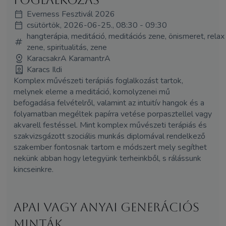
foglalkozás
Everness Fesztivál 2026
csütörtök, 2026-06-25., 08:30 - 09:30
hangterápia, meditáció, meditációs zene, önismeret, relax
zene, spiritualitás, zene
KaracsakrA KaramantrA
Karacs Ildi
Komplex művészeti terápiás foglalkozást tartok,
melynek eleme a meditáció, komolyzenei mű
befogadása felvételről, valamint az intuitív hangok és a
folyamatban megéltek papírra vetése porpasztellel vagy
akvarell festéssel. Mint komplex művészeti terápiás és
szakvizsgázott szociális munkás diplomával rendelkező
szakember fontosnak tartom e módszert mely segíthet
nekünk abban hogy letegyünk terheinkből, s rálássunk
kincseinkre.
Apai vagy anyai generációs
minták