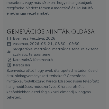
mesében.. vagy más síkokon.. hogy ráhangolódjunk
rezgéseire. Védett térben a meditáció és Ildi intuitív
énekhangja vezet minket.
Generációs minták oldása
Everness Fesztivál 2026
vasárnap, 2026-06-21., 08:30 - 09:30
hangterápia, meditáció, meditációs zene, relax zene,
szakrális, terápia, zene
KaracsakrA KaramantrA
Karacs Ildi
Szenvedsz attól, hogy évek óta cipeled hátadon őseid
által rádhagyományozott terheket? Generációs
mintákkal foglalkozunk Karacs Ildi speciálisan felépített
hangmeditációs módszerével. S ha szeretnél a
későbbiekben ezzel foglalkozni elmondjuk hogyan
teheted..