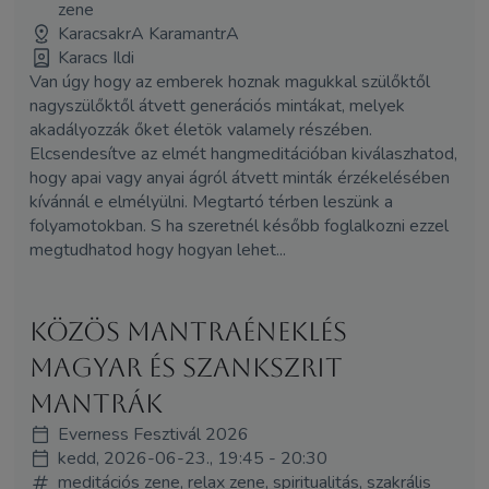
zene
KaracsakrA KaramantrA
Karacs Ildi
Van úgy hogy az emberek hoznak magukkal szülőktől
nagyszülőktől átvett generációs mintákat, melyek
akadályozzák őket életök valamely részében.
Elcsendesítve az elmét hangmeditációban kiválaszhatod,
hogy apai vagy anyai ágról átvett minták érzékelésében
kívánnál e elmélyülni. Megtartó térben leszünk a
folyamotokban. S ha szeretnél később foglalkozni ezzel
megtudhatod hogy hogyan lehet...
Közös mantraéneklés
magyar és szankszrit
mantrák
Everness Fesztivál 2026
kedd, 2026-06-23., 19:45 - 20:30
meditációs zene, relax zene, spiritualitás, szakrális