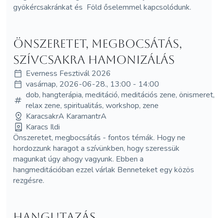
gyökércsakránkat és Föld őselemmel kapcsolódunk.
Önszeretet, megbocsátás,
szívcsakra hamonizálás
Everness Fesztivál 2026
vasárnap, 2026-06-28., 13:00 - 14:00
dob, hangterápia, meditáció, meditációs zene, önismeret,
relax zene, spiritualitás, workshop, zene
KaracsakrA KaramantrA
Karacs Ildi
Önszeretet, megbocsátás - fontos témák. Hogy ne
hordozzunk haragot a szívünkben, hogy szeressük
magunkat úgy ahogy vagyunk. Ebben a
hangmeditációban ezzel várlak Benneteket egy közös
rezgésre.
Hangutazás