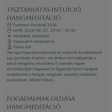
Tisztánlátás intuíció
hangmeditáció
Everness Fesztivál 2026
hétfő, 2026-06-22., 19:45 - 20:30
meditáció, önismeret
KaracsakrA KaramantrA
Karacs Ildi
Van úgy hogy elhomályosítja az emberek tisztánlátását
egy gondolat, érzelem, van amikor nem hallgatnak a
belső hangjukra, intuícióikra. E csendes napon
elcsendesítjük magunkat és figyelünk belső hangunk
rezdüléseire a hangok, rezgések, vezetett meditáció
eszközeivel. Védett térben.
Fogadalmak oldása
hangmeditáció