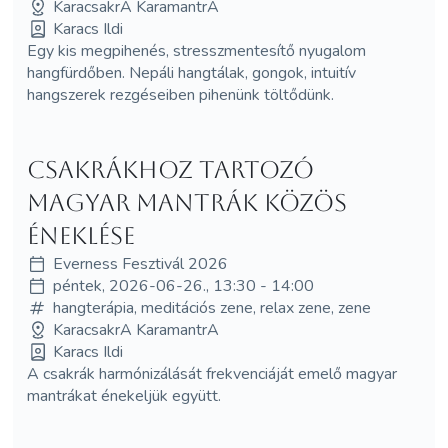
KaracsakrA KaramantrA
Karacs Ildi
Egy kis megpihenés, stresszmentesítő nyugalom
hangfürdőben. Nepáli hangtálak, gongok, intuitív
hangszerek rezgéseiben pihenünk töltődünk.
Csakrákhoz tartozó
Magyar Mantrák közös
éneklése
Everness Fesztivál 2026
péntek, 2026-06-26., 13:30 - 14:00
hangterápia, meditációs zene, relax zene, zene
KaracsakrA KaramantrA
Karacs Ildi
A csakrák harmónizálását frekvenciáját emelő magyar
mantrákat énekeljük együtt.