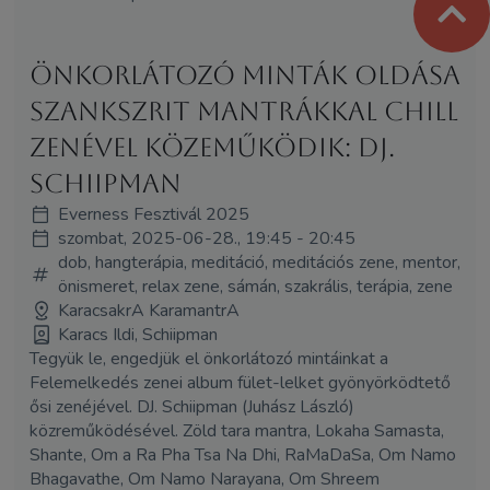
Önkorlátozó minták oldása
szankszrit mantrákkal chill
zenével közeműködik: Dj.
Schiipman
Everness Fesztivál 2025
szombat, 2025-06-28., 19:45 - 20:45
dob, hangterápia, meditáció, meditációs zene, mentor,
önismeret, relax zene, sámán, szakrális, terápia, zene
KaracsakrA KaramantrA
Karacs Ildi, Schiipman
Tegyük le, engedjük el önkorlátozó mintáinkat a
Felemelkedés zenei album fület-lelket gyönyörködtető
ősi zenéjével. DJ. Schiipman (Juhász László)
közreműködésével. Zöld tara mantra, Lokaha Samasta,
Shante, Om a Ra Pha Tsa Na Dhi, RaMaDaSa, Om Namo
Bhagavathe, Om Namo Narayana, Om Shreem