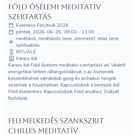
Föld őselemi meditativ
szertartás
Everness Fesztivál 2026
péntek, 2026-06-26., 09:00 - 11:00
meditáció, meditációs zene, önismeret, relax zene,
spiritualitás
RITUÁLÉ
Karacs Ildi
Karacs Ildi Föld őselemi meditativ szertartást ad. Védett
energetikai térben ráhangolódással, s az őselemek
köszöntésével sámándob gong és archaikus hsngok
vezetnek a folyamatban. Kapcsolódunk a bennünk élő
Föld őselemhez. Kapcsolódunk Föld anyához. Zsályát
füstölünk.
Felemelkedés szankszrit
chilles meditatív