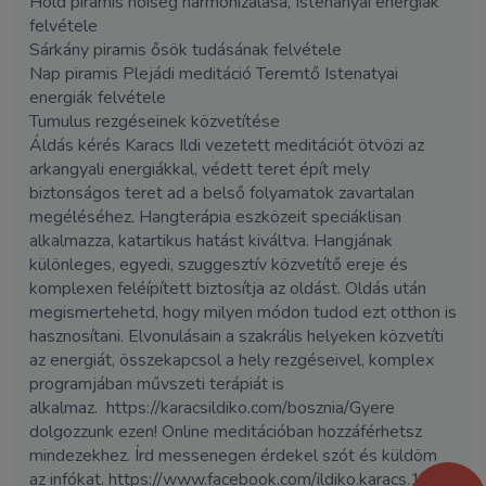
Hold piramis nőiség harmonizálása, Istenanyai energiák
felvétele
Sárkány piramis ősök tudásának felvétele
Nap piramis Plejádi meditáció Teremtő Istenatyai
energiák felvétele
Tumulus rezgéseinek közvetítése
Áldás kérés Karacs Ildi vezetett meditációt ötvözi az
arkangyali energiákkal, védett teret épít mely
biztonságos teret ad a belső folyamatok zavartalan
megéléséhez. Hangterápia eszközeit speciáklisan
alkalmazza, katartikus hatást kiváltva. Hangjának
különleges, egyedi, szuggesztív közvetítő ereje és
komplexen feléípített biztosítja az oldást. Oldás után
megismertehetd, hogy milyen módon tudod ezt otthon is
hasznosítani. Elvonulásain a szakrális helyeken közvetíti
az energiát, összekapcsol a hely rezgéseivel, komplex
programjában művszeti terápiát is
alkalmaz. https://karacsildiko.com/bosznia/Gyere
dolgozzunk ezen! Online meditációban hozzáférhetsz
mindezekhez. Írd messenegen érdekel szót és küldöm
az infókat. https://www.facebook.com/ildiko.karacs.18/