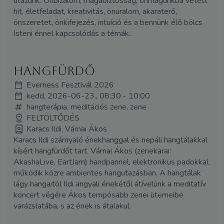
utazunk. Önbizalom, magabiztosság, önmagunkba vetett
hit, életfeladat, kreativitás, önuralom, akaraterő,
önszeretet, önkifejezés, intuíció és a bennünk élő bölcs
Isteni énnel kapcsolódás a témák..
Hangfürdő
Everness Fesztivál 2026
kedd, 2026-06-23., 08:30 - 10:00
hangterápia, meditációs zene, zene
FELTÖLTŐDÉS
Karacs Ildi, Várnai Ákos
Karacs Ildi szárnyaló énekhanggal és nepáli hangtálakkal
kísért hangfürdőt tart. Várnai Ákos (zenekarai:
AkashaLive, EartJam) handpannel, elektronikus padokkal
működik közre ambientes hangutazásban. A hangtálak
lágy hangaitól Ildi angyali énekétől átívelünk a meditatív
koncert végére Ákos tempósabb zenei ütemeibe
varázslatába, s az ének is átalakul.