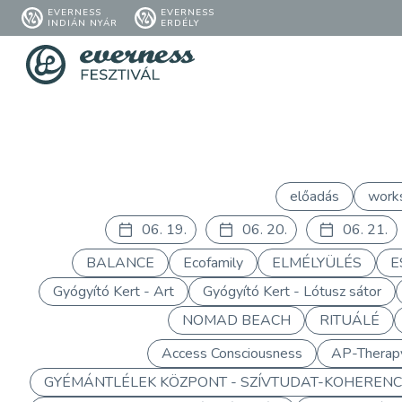
EVERNESS
EVERNESS
INDIÁN NYÁR
ERDÉLY
előadás
work
06. 19.
06. 20.
06. 21.
BALANCE
Ecofamily
ELMÉLYÜLÉS
E
Gyógyító Kert - Art
Gyógyító Kert - Lótusz sátor
NOMAD BEACH
RITUÁLÉ
Access Consciousness
AP-Therap
GYÉMÁNTLÉLEK KÖZPONT - SZÍVTUDAT-KOHERENC