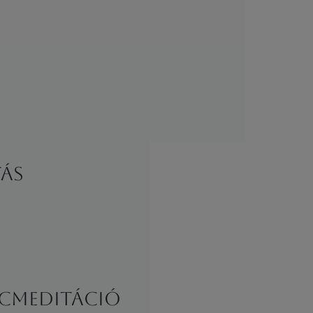
tás
ncmeditáció