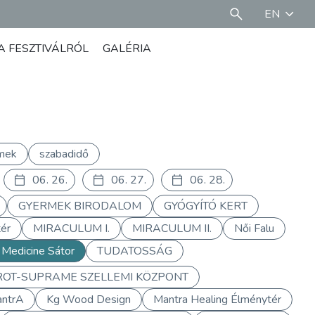
EN
A FESZTIVÁLRÓL
GALÉRIA
mek
szabadidő
06. 26.
06. 27.
06. 28.
GYERMEK BIRODALOM
GYÓGYÍTÓ KERT
ér
MIRACULUM I.
MIRACULUM II.
Női Falu
 Medicine Sátor
TUDATOSSÁG
ROT-SUPRAME SZELLEMI KÖZPONT
antrA
Kg Wood Design
Mantra Healing Élménytér