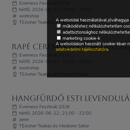
Everness Fesztivál 2026
hétfő, 2026-06-22., 08:30 - 10:00
workshop
A weboldal használatával jóváhagyja 
TEAcher Teaház és Medicine Sátor
működéshez nélkülözhetetlen coo
adatbiztonsághoz nélkülözhetetlen 
marketing cookie-k
A weboldalon használt cookie-kban ne
Rapé Ceremónia Tisztánlát
adatvédelmi tájékoztatóra
.
Everness Fesztivál 2026
hétfő, 2026-06-22., 16:30 - 18:00
workshop
TEAcher Teaház és Medicine Sátor
Hangfürdő esti levendulá
Everness Fesztivál 2026
hétfő, 2026-06-22., 21:00 - 22:00
zene
TEAcher Teaház és Medicine Sátor