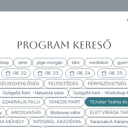
Program kereső
shop
zene
jóga-mozgás
tánc
meditáció
gyer
06. 22.
06. 23.
06. 24.
06. 25.
SÉLYEGYENLŐSÉG
FELTÖLTŐDÉS
FÉRFISZÖVETSÉG
Gyógyító Kert - Naturista oázis
Gyógyító kert - Workshop t
SZAKRÁLIS FALU
TÁNCOS PART
TEAcher Teaház és
y
ARCOLVASÁS
Bodyway sátor
ÉLET VIRÁGA TA
IA MŰHELY
INTEGRÁL AKADÉMIA
KaracsakrA Karam