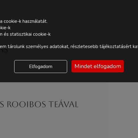
a cookie-k használatát.
kie-k
és statisztikai cookie-k
m tárolunk személyes adatokat, részletesebb tájékoztatásért kat
ás
Mindet elfogadom
Elfogadom
s rooibos teával