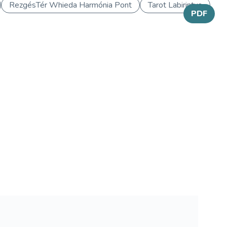
RezgésTér Whieda Harmónia Pont
Tarot Labirintus
PDF