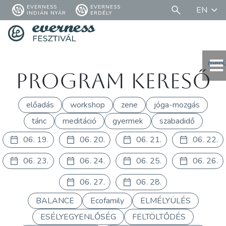
EVERNESS
EVERNESS
EN
INDIÁN NYÁR
ERDÉLY
men
Program kereső
előadás
workshop
zene
jóga-mozgás
tánc
meditáció
gyermek
szabadidő
06. 19.
06. 20.
06. 21.
06. 22.
06. 23.
06. 24.
06. 25.
06. 26.
06. 27.
06. 28.
BALANCE
Ecofamily
ELMÉLYÜLÉS
ESÉLYEGYENLŐSÉG
FELTÖLTŐDÉS