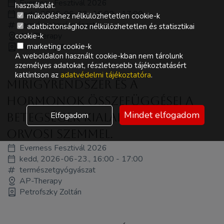
Everness Fesztivál 2026
használatát.
kedd, 2026-06-23., 16:00 - 17:00
működéshez nélkülözhetetlen cookie-k
természetgyógyászat
adatbiztonsághoz nélkülözhetetlen és statisztikai
AP-Therapy
cookie-k
Petrofszky Zoltán
marketing cookie-k
A weboldalon használt cookie-kban nem tárolunk
személyes adatokat, részletesebb tájékoztatásért
kattintson az
adatvédelmi tájékoztatóra
.
Mirigyrendszer és a
hormonok összefüggései a
Mindet elfogadom
Elfogadom
betegségek kialakulásában
orvosi szemmel.
Everness Fesztivál 2026
kedd, 2026-06-23., 16:00 - 17:00
természetgyógyászat
AP-Therapy
Petrofszky Zoltán