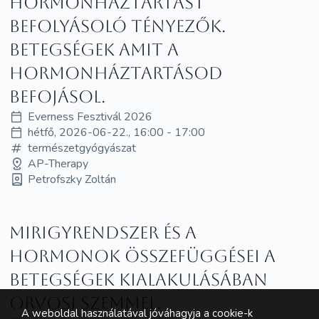
Hormonháztartást
befolyásoló tényezők.
Betegségek amit a
Hormonháztartásod
befojásol.
Everness Fesztivál 2026
hétfő, 2026-06-22., 16:00 - 17:00
természetgyógyászat
AP-Therapy
Petrofszky Zoltán
Mirigyrendszer és a
hormonok összefüggései a
betegségek kialakulásában
orvosi szemmel.
A weboldal használatával jóváhagyja a cookie-k