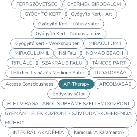
FÉRFISZÖVETSÉG
GYERMEK BIRODALOM
GYÓGYÍTÓ KERT
Gyógyító Kert - Art
Gyógyító Kert - Lótusz sátor
Gyógyító Kert - Naturista oázis
Gyógyító kert - Workshop tér
MIRACULUM I.
MIRACULUM II.
Női Falu
NOMAD BEACH
RITUÁLÉ
SZAKRÁLIS FALU
TÁNCOS PART
TEAcher Teaház és Medicine Sátor
TUDATOSSÁG
Access Consciousness
AP-Therapy
ARCOLVASÁS
Bodyway sátor
ÉLET VIRÁGA TAROT-SUPRAME SZELLEMI KÖZPONT
GYÉMÁNTLÉLEK KÖZPONT - SZÍVTUDAT-KOHERENCIA
MŰHELY
INTEGRÁL AKADÉMIA
KaracsakrA KaramantrA