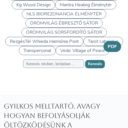
Kg Wood Design
Mantra Healing Élménytér
NLS BIOREZONANCIA ÉLMÉNYTÉR
ÖRÖMVILÁG ÉBRESZTŐ SÁTOR
ÖRÖMVILÁG SORSFORDÍTÓ SÁTOR
RezgésTér Whieda Harmónia Pont
Tarot Labirintus
PDF
Transpersonal
Vedic Village of Peace
Keresés
Gyilkos melltartó. Avagy
hogyan befolyásolják
öltözködésünk a