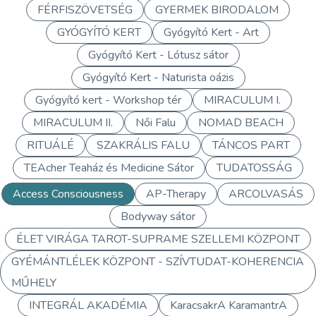
FÉRFISZÖVETSÉG
GYERMEK BIRODALOM
GYÓGYÍTÓ KERT
Gyógyító Kert - Art
Gyógyító Kert - Lótusz sátor
Gyógyító Kert - Naturista oázis
Gyógyító kert - Workshop tér
MIRACULUM I.
MIRACULUM II.
Női Falu
NOMAD BEACH
RITUÁLÉ
SZAKRÁLIS FALU
TÁNCOS PART
TEAcher Teaház és Medicine Sátor
TUDATOSSÁG
Access Consciousness
AP-Therapy
ARCOLVASÁS
Bodyway sátor
ÉLET VIRÁGA TAROT-SUPRAME SZELLEMI KÖZPONT
GYÉMÁNTLÉLEK KÖZPONT - SZÍVTUDAT-KOHERENCIA
MŰHELY
INTEGRÁL AKADÉMIA
KaracsakrA KaramantrA