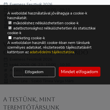
Everness Fesztivál 2026
kedd, 2026-06-23., 09:00 - 09:15
A weboldal használatával jóváhagyja a cookie-k
Access Bars
használatát.
Access Consciousness
működéshez nélkülözhetetlen cookie-k
Lőrinc Lina - Szabó Tímea
adatbiztonsághoz nélkülözhetetlen és statisztikai
cookie-k
marketing cookie-k
A weboldalon használt cookie-kban nem tárolunk
Varázslatos teremtések-
személyes adatokat, részletesebb tájékoztatásért
Csoportos energiafürdő
kattintson az
adatvédelmi tájékoztatóra
.
Everness Fesztivál 2026
kedd, 2026-06-23., 10:00 - 10:30
Access Bars
Mindet elfogadom
Elfogadom
Access Consciousness
Lőrinc Lina - Szabó Tímea Varga Márti
A Testünk, mint
Teremtőtársunk