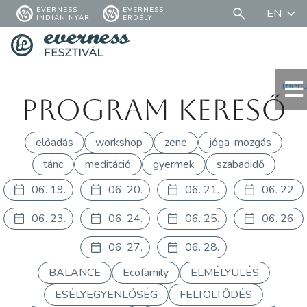
EVERNESS
EVERNESS
EN
INDIÁN NYÁR
ERDÉLY
men
Program kereső
előadás
workshop
zene
jóga-mozgás
tánc
meditáció
gyermek
szabadidő
06. 19.
06. 20.
06. 21.
06. 22.
06. 23.
06. 24.
06. 25.
06. 26.
06. 27.
06. 28.
BALANCE
Ecofamily
ELMÉLYÜLÉS
ESÉLYEGYENLŐSÉG
FELTÖLTŐDÉS