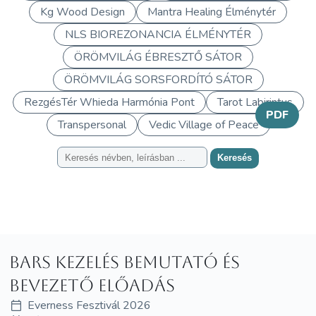
Kg Wood Design
Mantra Healing Élménytér
NLS BIOREZONANCIA ÉLMÉNYTÉR
ÖRÖMVILÁG ÉBRESZTŐ SÁTOR
ÖRÖMVILÁG SORSFORDÍTÓ SÁTOR
RezgésTér Whieda Harmónia Pont
Tarot Labirintus
PDF
Transpersonal
Vedic Village of Peace
Keresés
Bars kezelés bemutató és
bevezető előadás
Everness Fesztivál 2026