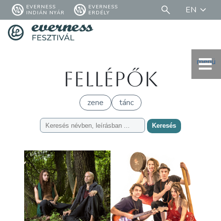
EVERNESS
EVERNESS
EN
INDIÁN NYÁR
ERDÉLY
menü
Fellépők
zene
tánc
Keresés