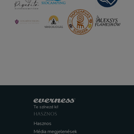
Te színezd ki!
HASZNOS
Hasznos
Média megjelenések