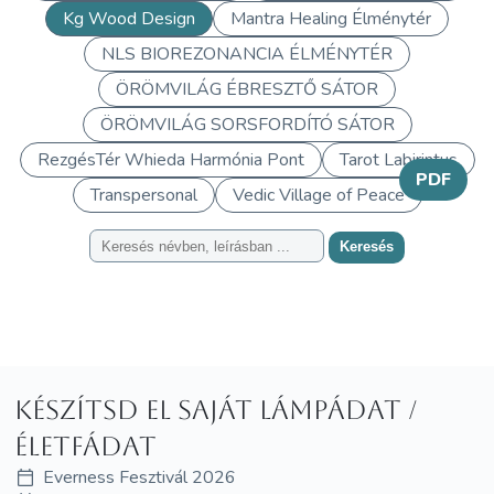
Kg Wood Design
Mantra Healing Élménytér
NLS BIOREZONANCIA ÉLMÉNYTÉR
ÖRÖMVILÁG ÉBRESZTŐ SÁTOR
ÖRÖMVILÁG SORSFORDÍTÓ SÁTOR
RezgésTér Whieda Harmónia Pont
Tarot Labirintus
PDF
Transpersonal
Vedic Village of Peace
Keresés
Készítsd el saját lámpádat /
életfádat
Everness Fesztivál 2026