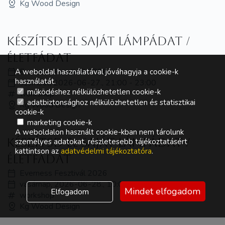
Kg Wood Design
Készítsd el saját lámpádat /
életfádat
Everness Fesztivál 2026
A weboldal használatával jóváhagyja a cookie-k
használatát.
szombat, 2026-06-27., 21:00 - 23:00
működéshez nélkülözhetetlen cookie-k
workshop
adatbiztonsághoz nélkülözhetetlen és statisztikai
Kg Wood Design
cookie-k
marketing cookie-k
A weboldalon használt cookie-kban nem tárolunk
Készítsd el saját lámpádat /
személyes adatokat, részletesebb tájékoztatásért
kattintson az
adatvédelmi tájékoztatóra
.
életfádat
Everness Fesztivál 2026
vasárnap, 2026-06-28., 10:00 - 12:00
Mindet elfogadom
Elfogadom
workshop
Kg Wood Design