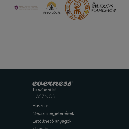
Te színezd ki!
HASZNOS
Hasznos
Média megjelenések
Letölthető anyagok