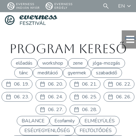
EVERNESS
EVERNESS
EN
INDIÁN NYÁR
ERDÉLY
men
Program kereső
előadás
workshop
zene
jóga-mozgás
tánc
meditáció
gyermek
szabadidő
06. 19.
06. 20.
06. 21.
06. 22.
06. 23.
06. 24.
06. 25.
06. 26.
06. 27.
06. 28.
BALANCE
Ecofamily
ELMÉLYÜLÉS
ESÉLYEGYENLŐSÉG
FELTÖLTŐDÉS