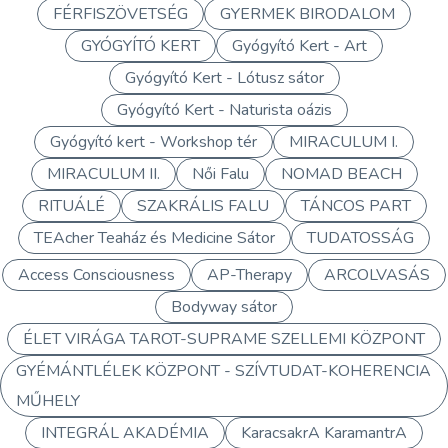
FÉRFISZÖVETSÉG
GYERMEK BIRODALOM
GYÓGYÍTÓ KERT
Gyógyító Kert - Art
Gyógyító Kert - Lótusz sátor
Gyógyító Kert - Naturista oázis
Gyógyító kert - Workshop tér
MIRACULUM I.
MIRACULUM II.
Női Falu
NOMAD BEACH
RITUÁLÉ
SZAKRÁLIS FALU
TÁNCOS PART
TEAcher Teaház és Medicine Sátor
TUDATOSSÁG
Access Consciousness
AP-Therapy
ARCOLVASÁS
Bodyway sátor
ÉLET VIRÁGA TAROT-SUPRAME SZELLEMI KÖZPONT
GYÉMÁNTLÉLEK KÖZPONT - SZÍVTUDAT-KOHERENCIA
MŰHELY
INTEGRÁL AKADÉMIA
KaracsakrA KaramantrA