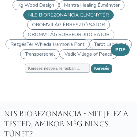
Kg Wood Design
Mantra Healing Élménytér
NLS BIOREZONANCIA ÉLMÉNYTÉR
ÖRÖMVILÁG ÉBRESZTŐ SÁTOR
ÖRÖMVILÁG SORSFORDÍTÓ SÁTOR
RezgésTér Whieda Harmónia Pont
Tarot Labirintus
PDF
Transpersonal
Vedic Village of Peace
Keresés
NLS Biorezonancia - Mit jelez a
tested, amikor még nincs
tünet?