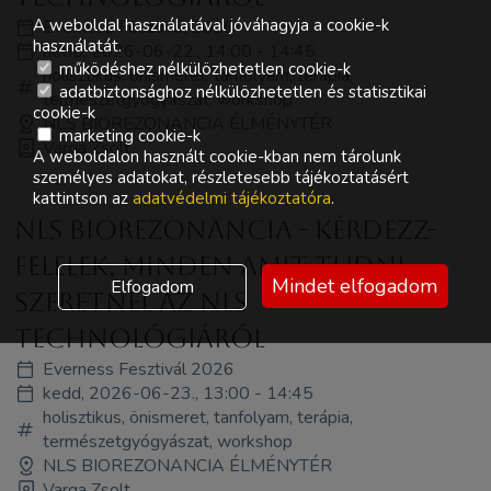
A weboldal használatával jóváhagyja a cookie-k
Everness Fesztivál 2026
használatát.
hétfő, 2026-06-22., 14:00 - 14:45
működéshez nélkülözhetetlen cookie-k
holisztikus, önismeret, tanfolyam, terápia,
adatbiztonsághoz nélkülözhetetlen és statisztikai
természetgyógyászat, workshop
cookie-k
NLS BIOREZONANCIA ÉLMÉNYTÉR
marketing cookie-k
Varga Zsolt
A weboldalon használt cookie-kban nem tárolunk
személyes adatokat, részletesebb tájékoztatásért
kattintson az
adatvédelmi tájékoztatóra
.
NLS Biorezonancia - Kérdezz-
felelek, minden amit tudni
Mindet elfogadom
Elfogadom
szeretnél az NLS
technológiáról
Everness Fesztivál 2026
kedd, 2026-06-23., 13:00 - 14:45
holisztikus, önismeret, tanfolyam, terápia,
természetgyógyászat, workshop
NLS BIOREZONANCIA ÉLMÉNYTÉR
Varga Zsolt