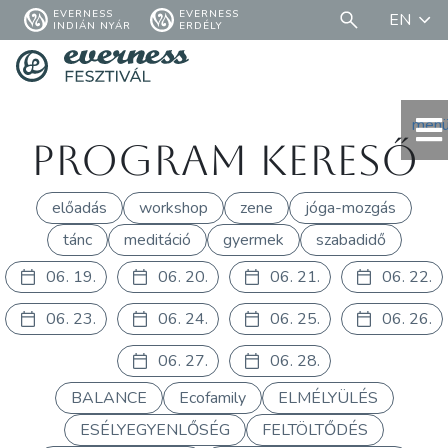
EVERNESS
EVERNESS
EN
INDIÁN NYÁR
ERDÉLY
men
Program kereső
előadás
workshop
zene
jóga-mozgás
tánc
meditáció
gyermek
szabadidő
06. 19.
06. 20.
06. 21.
06. 22.
06. 23.
06. 24.
06. 25.
06. 26.
06. 27.
06. 28.
BALANCE
Ecofamily
ELMÉLYÜLÉS
ESÉLYEGYENLŐSÉG
FELTÖLTŐDÉS