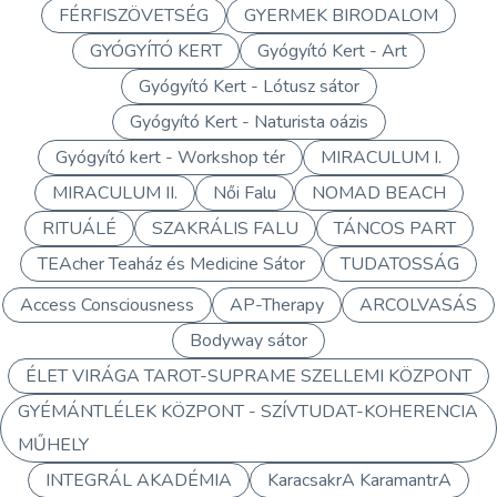
FÉRFISZÖVETSÉG
GYERMEK BIRODALOM
GYÓGYÍTÓ KERT
Gyógyító Kert - Art
Gyógyító Kert - Lótusz sátor
Gyógyító Kert - Naturista oázis
Gyógyító kert - Workshop tér
MIRACULUM I.
MIRACULUM II.
Női Falu
NOMAD BEACH
RITUÁLÉ
SZAKRÁLIS FALU
TÁNCOS PART
TEAcher Teaház és Medicine Sátor
TUDATOSSÁG
Access Consciousness
AP-Therapy
ARCOLVASÁS
Bodyway sátor
ÉLET VIRÁGA TAROT-SUPRAME SZELLEMI KÖZPONT
GYÉMÁNTLÉLEK KÖZPONT - SZÍVTUDAT-KOHERENCIA
MŰHELY
INTEGRÁL AKADÉMIA
KaracsakrA KaramantrA