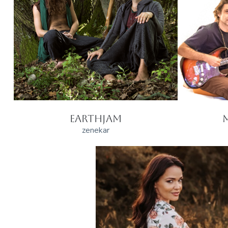
EARTHJAM
zenekar