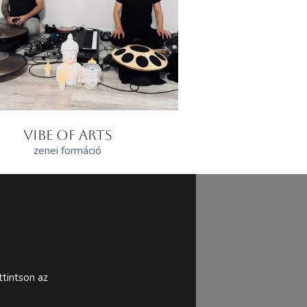
VIBE OF ARTS
zenei formáció
tintson az