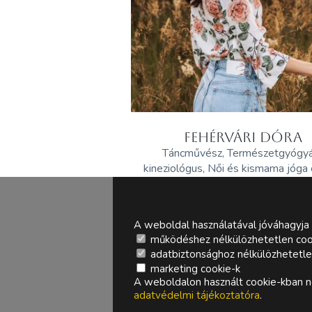
FEHÉRVÁRI DÓRA
Táncművész, Természetgyógy
kineziológus, Női és kismama jóga
A weboldal használatával jóváhagyja 
működéshez nélkülözhetetlen coo
adatbiztonsághoz nélkülözhetetlen 
marketing cookie-k
A weboldalon használt cookie-kban ne
adatvédelmi tájékoztatóra
.