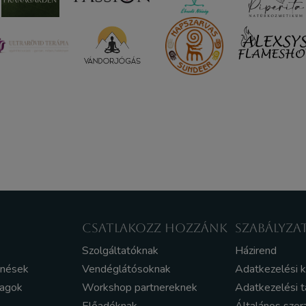
CSATLAKOZZ HOZZÁNK
SZABÁLYZA
Szolgáltatóknak
Házirend
enések
Vendéglátósoknak
Adatkezelési 
yagok
Workshop partnereknek
Adatkezelési t