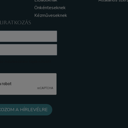
Előadóknak
Általános szer
Önkénteseknek
Kézműveseknek
ELIRATKOZÁS
z Adatkezelési tájékoztatót