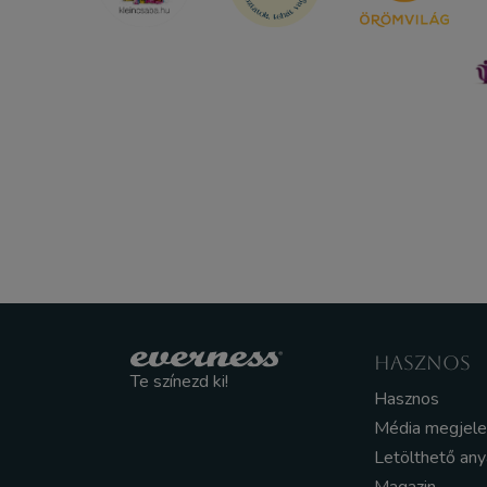
HASZNOS
Te színezd ki!
Hasznos
Média megjel
Letölthető an