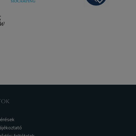
TOK
kérések
ájékoztató