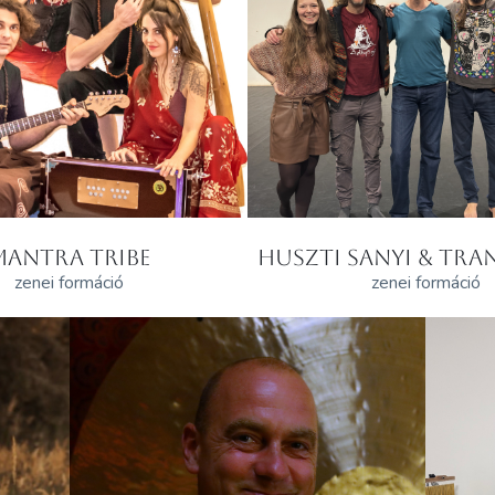
MANTRA TRIBE
HUSZTI SANYI & TRAN
zenei formáció
zenei formáció