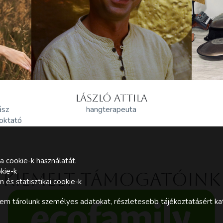
LÁSZLÓ ATTILA
ász
hangterapeuta
 oktató
a cookie-k használatát.
kie-k
Kiemelt támogatóink
és statisztikai cookie-k
m tárolunk személyes adatokat, részletesebb tájékoztatásért kat