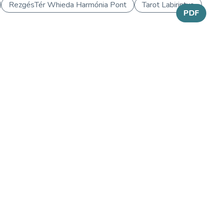
RezgésTér Whieda Harmónia Pont
Tarot Labirintus
PDF