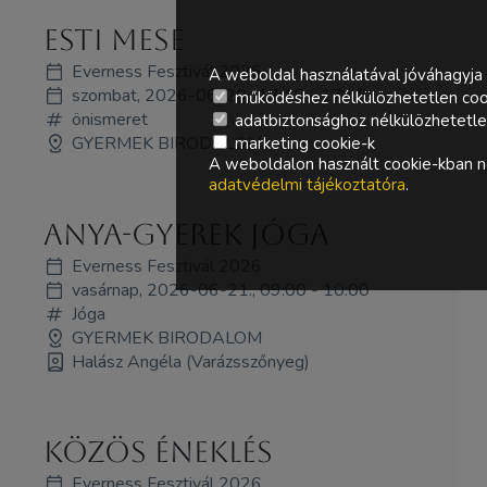
Esti mese
Everness Fesztivál 2026
A weboldal használatával jóváhagyja 
szombat, 2026-06-20., 17:15 - 17:45
működéshez nélkülözhetetlen coo
önismeret
adatbiztonsághoz nélkülözhetetlen 
GYERMEK BIRODALOM
marketing cookie-k
A weboldalon használt cookie-kban ne
adatvédelmi tájékoztatóra
.
Anya-gyerek jóga
Everness Fesztivál 2026
vasárnap, 2026-06-21., 09:00 - 10:00
Jóga
GYERMEK BIRODALOM
Halász Angéla (Varázsszőnyeg)
Közös éneklés
Everness Fesztivál 2026