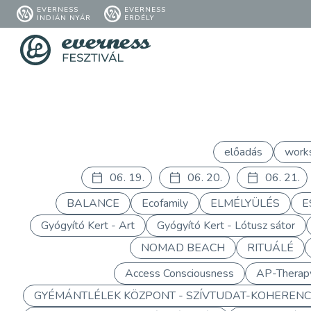
EVERNESS
EVERNESS
INDIÁN NYÁR
ERDÉLY
előadás
work
06. 19.
06. 20.
06. 21.
BALANCE
Ecofamily
ELMÉLYÜLÉS
E
Gyógyító Kert - Art
Gyógyító Kert - Lótusz sátor
NOMAD BEACH
RITUÁLÉ
Access Consciousness
AP-Therap
GYÉMÁNTLÉLEK KÖZPONT - SZÍVTUDAT-KOHERENC