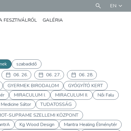
EN
A FESZTIVÁLRÓL
GALÉRIA
mek
szabadidő
06. 26.
06. 27.
06. 28.
GYERMEK BIRODALOM
GYÓGYÍTÓ KERT
ér
MIRACULUM I.
MIRACULUM II.
Női Falu
 Medicine Sátor
TUDATOSSÁG
ROT-SUPRAME SZELLEMI KÖZPONT
antrA
Kg Wood Design
Mantra Healing Élménytér