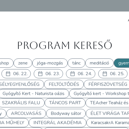
Program kereső
shop
zene
jóga-mozgás
tánc
meditáció
gyer
06. 22.
06. 23.
06. 24.
06. 25.
SÉLYEGYENLŐSÉG
FELTÖLTŐDÉS
FÉRFISZÖVETSÉG
Gyógyító Kert - Naturista oázis
Gyógyító kert - Workshop t
SZAKRÁLIS FALU
TÁNCOS PART
TEAcher Teaház és
y
ARCOLVASÁS
Bodyway sátor
ÉLET VIRÁGA TA
IA MŰHELY
INTEGRÁL AKADÉMIA
KaracsakrA Karam