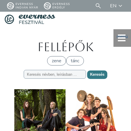
EVERNESS
EVERNESS
EN
INDIÁN NYÁR
ERDÉLY
menü
Fellépők
zene
tánc
Keresés