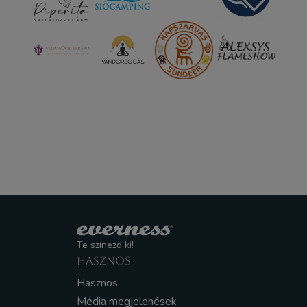
Te színezd ki!
HASZNOS
Hasznos
Média megjelenések