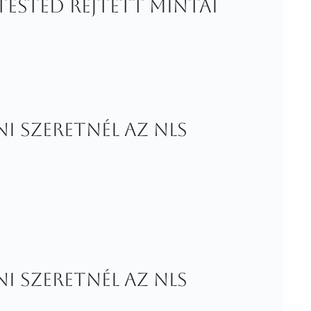
tested rejtett mintái
i szeretnél az NLS
i szeretnél az NLS