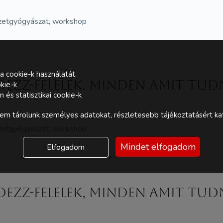
észetgyógyászat, workshop
a cookie-k használatát.
ezz-felelek, minden amit tudn
kie-k
és statisztikai cookie-k
m tárolunk személyes adatokat, részletesebb tájékoztatásért kat
észetgyógyászat, workshop
Mindet elfogadom
Elfogadom
ezz-felelek, minden amit tudn