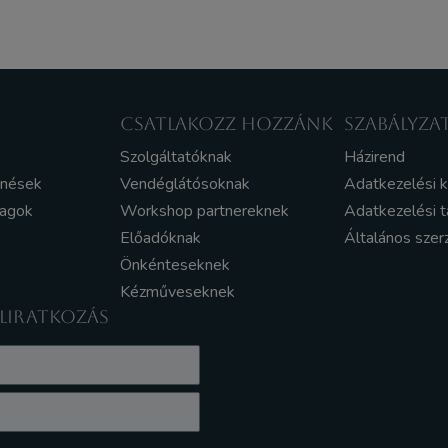
CSATLAKOZZ HOZZÁNK
SZABÁLYZA
Szolgáltatóknak
Házirend
enések
Vendéglátósoknak
Adatkezelési 
yagok
Workshop partnereknek
Adatkezelési t
Előadóknak
Általános szer
Önkénteseknek
Kézműveseknek
ELIRATKOZÁS