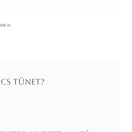
ek is.
ncs tünet?