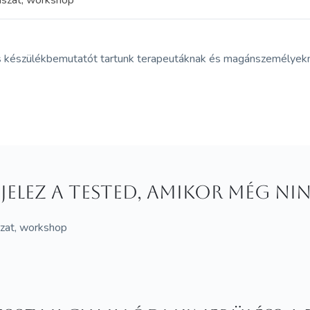
yászat, workshop
s készülékbemutatót tartunk terapeutáknak és magánszemélyekn
 jelez a tested, amikor még ni
szat, workshop