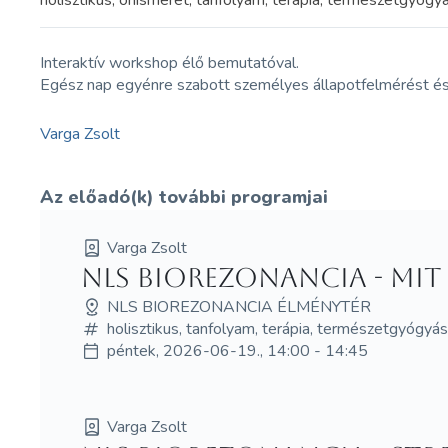
holisztikus, önismeret, tanfolyam, terápia, természetgyóg
Interaktív workshop élő bemutatóval.
Egész nap egyénre szabott személyes állapotfelmérést é
Varga Zsolt
Az előadó(k) további programjai
Varga Zsolt
NLS Biorezonancia - Mit
NLS BIOREZONANCIA ÉLMÉNYTÉR
holisztikus, tanfolyam, terápia, természetgyógyá
péntek, 2026-06-19., 14:00 - 14:45
Varga Zsolt