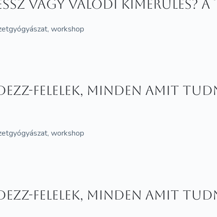
ssz vagy valódi kimerülés? A 
észetgyógyászat, workshop
ezz-felelek, minden amit tudn
észetgyógyászat, workshop
ezz-felelek, minden amit tudn