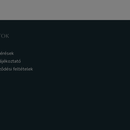
TOK
kérések
ájékoztató
ződési feltételek