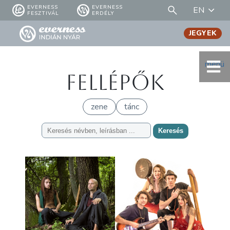
EVERNESS
EVERNESS
EN
FESZTIVÁL
ERDÉLY
JEGYEK
menü
Fellépők
zene
tánc
Keresés