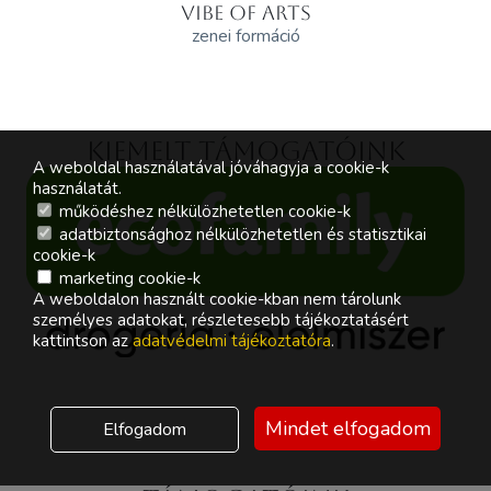
VIBE OF ARTS
zenei formáció
Kiemelt támogatóink
A weboldal használatával jóváhagyja a cookie-k
használatát.
működéshez nélkülözhetetlen cookie-k
adatbiztonsághoz nélkülözhetetlen és statisztikai
cookie-k
marketing cookie-k
A weboldalon használt cookie-kban nem tárolunk
személyes adatokat, részletesebb tájékoztatásért
kattintson az
adatvédelmi tájékoztatóra
.
Mindet elfogadom
Elfogadom