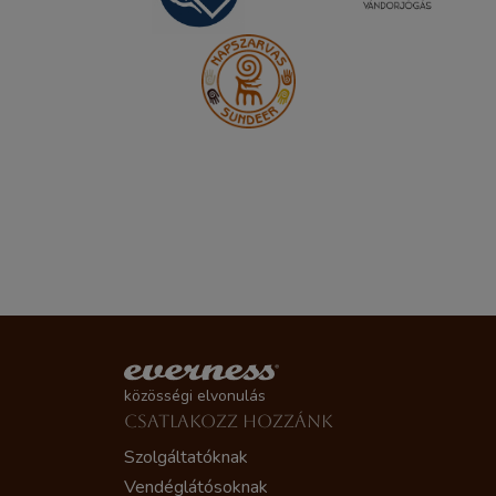
közösségi elvonulás
CSATLAKOZZ HOZZÁNK
Szolgáltatóknak
Vendéglátósoknak