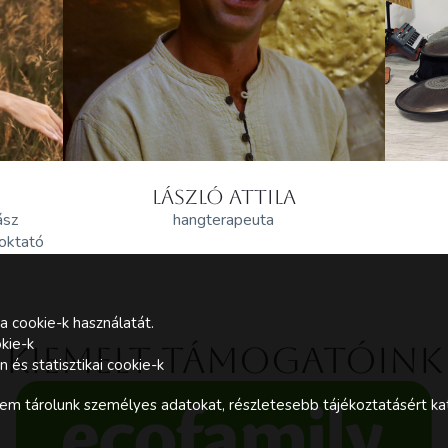
LÁSZLÓ ATTILA
ász
hangterapeuta
 oktató
a cookie-k használatát.
kie-k
Kiemelt támogatóink
és statisztikai cookie-k
m tárolunk személyes adatokat, részletesebb tájékoztatásért kat