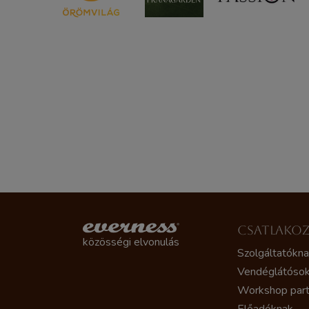
CSATLAKO
közösségi elvonulás
Szolgáltatókn
Vendéglátóso
Workshop par