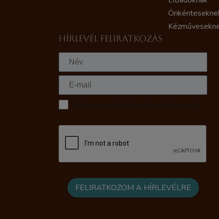
Előadóknak
Önkéntesekne
Kézművesekn
HÍRLEVÉL FELIRATKOZÁS
Elfogadom az Adatkezelési tájékoztatót