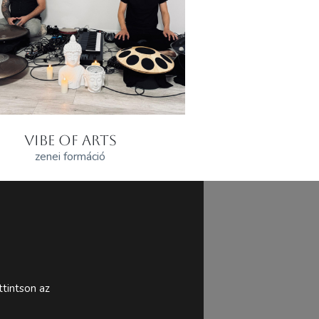
VIBE OF ARTS
zenei formáció
tintson az