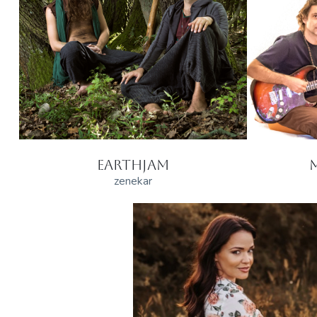
EARTHJAM
zenekar