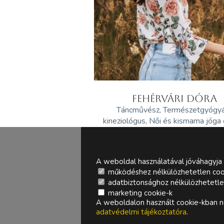
FEHÉRVÁRI DÓRA
Táncművész, Természetgyógy
kineziológus, Női és kismama jóga
A weboldal használatával jóváhagyja 
működéshez nélkülözhetetlen coo
adatbiztonsághoz nélkülözhetetlen 
marketing cookie-k
A weboldalon használt cookie-kban ne
adatvédelmi tájékoztatóra
.