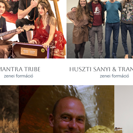
MANTRA TRIBE
HUSZTI SANYI & TRAN
zenei formáció
zenei formáció