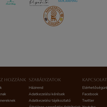
ZZ HOZZÁNK
SZABÁLYZATOK
KAPCSOLA
ak
Házirend
Elérhetőségün
knak
Adatkezelési kérések
Facebook
tnereknek
Adatkezelési tájékoztató
Twitter