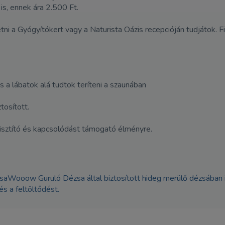
is, ennek ára 2.500 Ft.
etni a Gyógyítókert vagy a Naturista Oázis recepcióján tudjátok. 
 a lábatok alá tudtok teríteni a szaunában
tosított.
tisztító és kapcsolódást támogató élményre.
saWooow Guruló Dézsa által biztosított hideg merülő dézsában is,
és a feltöltődést.