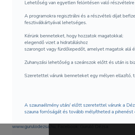
Lehetőség van egyetlen felöntésen való részvételre 
A programokra regisztrálni és a részvételi díjat befiz
fesztiválkártyával lehetséges.
Kérünk benneteket, hogy hozzatok magatokkal:
elegendő vizet a hidratáláshoz
szarongot vagy fürdőlepedőt, amelyet magatok alá és
Zuhanyzási lehetőség a szeánszok előtt és után is biz
Szeretettel várunk benneteket egy mélyen ellazító, 
A szaunaélmény után/ előtt szeretettel várunk a Déz
szauna forróságát és tovább mélyítheted a pihenést 
www.gurulodezsa.hu
, Facebook: Guruló Dézsa.