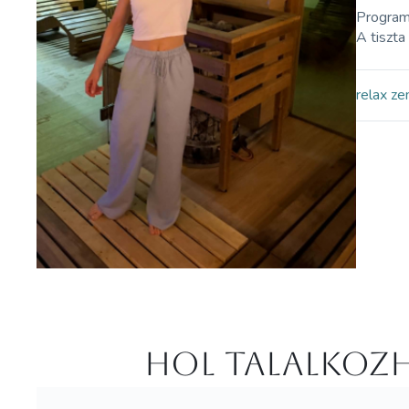
Program
A tiszta
relax ze
Hol Talalkozh