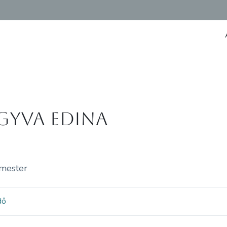
gyva Edina
mester
dő