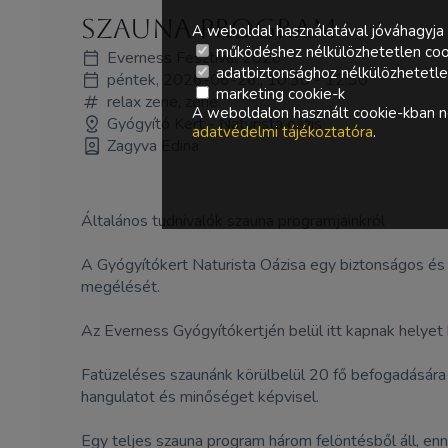
Szauna Program
A weboldal használatával jóváhagyja 
működéshez nélkülözhetetlen coo
Everness Fesztivál 2026
adatbiztonsághoz nélkülözhetetlen 
péntek, 2026-06-26., 10:30 - 12:30
marketing cookie-k
relax zene, zene
A weboldalon használt cookie-kban ne
Gyógyító Kert - Naturista oázis
adatvédelmi tájékoztatóra
.
Zagyva Edina
Általános tudnivalók szauna programjainkról
A Gyógyítókert Naturista Oázisa egy biztonságos és
megélését.
Az Everness Gyógyítókertjén belül itt kapnak helyet 
Fatüzeléses szaunánk körülbelül 20 fő befogadásár
hangulatot és minőséget képvisel.
Egy teljes szauna program három felöntésből áll, enne