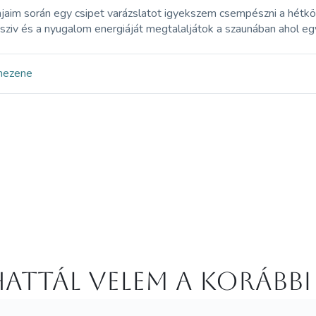
jaim során egy csipet varázslatot igyekszem csempészni a hétk
 sziv és a nyugalom energiáját megtalaljátok a szaunában ahol eg
ne
zene
attál velem a korábbi