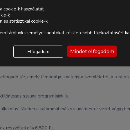
a cookie-k használatát.
kie-k
és statisztikai cookie-k
m tárolunk személyes adatokat, részletesebb tájékoztatásért kat
Mindet elfogadom
Elfogadom
 elfogadó tér, amely támogatja a naturista szemléletet, a test 
különleges szauna programjaink is.
a alkalmas. Minden alkalommal más szaunamester vezet végig be
k részvételi díja 6.500 Ft.