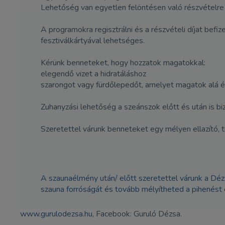
Lehetőség van egyetlen felöntésen való részvételre 
A programokra regisztrálni és a részvételi díjat befiz
fesztiválkártyával lehetséges.
Kérünk benneteket, hogy hozzatok magatokkal:
elegendő vizet a hidratáláshoz
szarongot vagy fürdőlepedőt, amelyet magatok alá és
Zuhanyzási lehetőség a szeánszok előtt és után is biz
Szeretettel várunk benneteket egy mélyen ellazító, 
A szaunaélmény után/ előtt szeretettel várunk a Déz
szauna forróságát és tovább mélyítheted a pihenést 
www.gurulodezsa.hu
, Facebook: Guruló Dézsa.