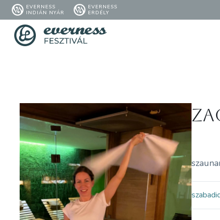
EVERNESS
EVERNESS
INDIÁN NYÁR
ERDÉLY
Za
szauna
szabadi