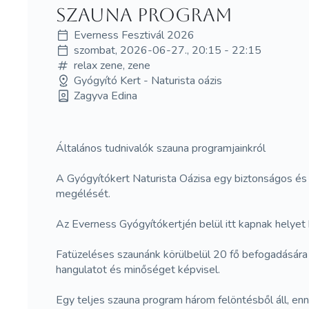
Szauna Program
Everness Fesztivál 2026
szombat, 2026-06-27., 20:15 - 22:15
relax zene, zene
Gyógyító Kert - Naturista oázis
Zagyva Edina
Általános tudnivalók szauna programjainkról
A Gyógyítókert Naturista Oázisa egy biztonságos és
megélését.
Az Everness Gyógyítókertjén belül itt kapnak helyet 
Fatüzeléses szaunánk körülbelül 20 fő befogadásár
hangulatot és minőséget képvisel.
Egy teljes szauna program három felöntésből áll, enne