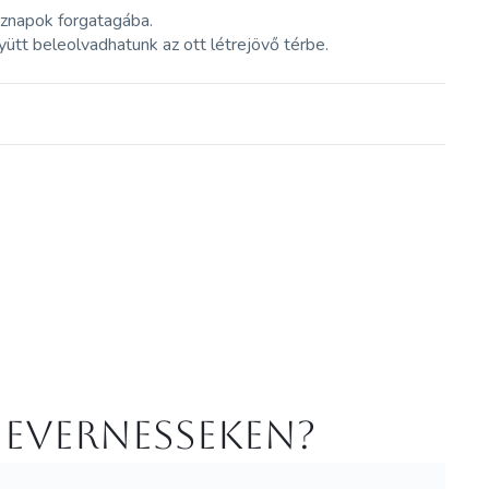
öznapok forgatagába.
yütt beleolvadhatunk az ott létrejövő térbe.
 Evernesseken?