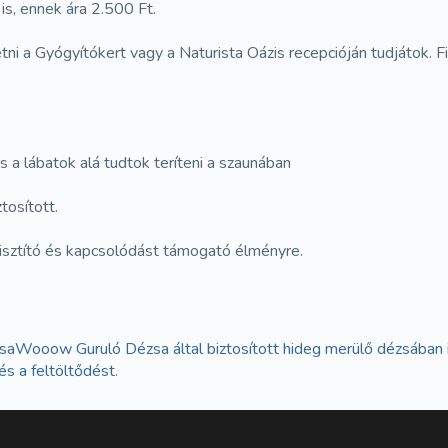
is, ennek ára 2.500 Ft.
etni a Gyógyítókert vagy a Naturista Oázis recepcióján tudjátok. 
 a lábatok alá tudtok teríteni a szaunában
tosított.
tisztító és kapcsolódást támogató élményre.
saWooow Guruló Dézsa által biztosított hideg merülő dézsában is,
és a feltöltődést.