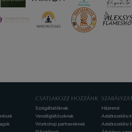
CSATLAKOZZ HOZZÁNK
SZABÁLYZA
Szolgáltatóknak
Házirend
enések
Vendéglátósoknak
Adatkezelési 
yagok
Workshop partnereknek
Adatkezelési t