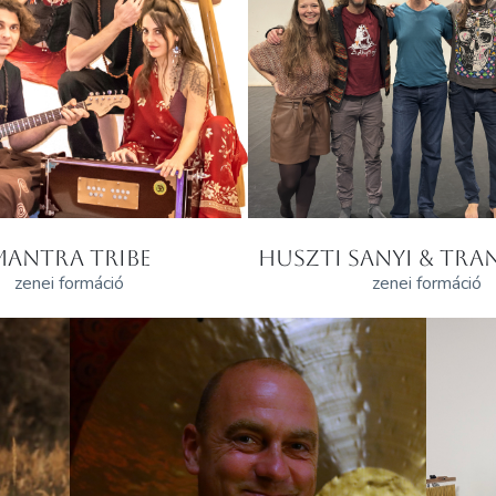
MANTRA TRIBE
HUSZTI SANYI & TRAN
zenei formáció
zenei formáció