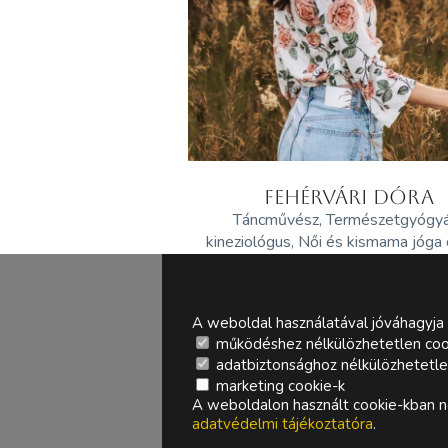
FEHÉRVÁRI DÓRA
Táncművész, Természetgyógy
kineziológus, Női és kismama jóga
A weboldal használatával jóváhagyja 
működéshez nélkülözhetetlen coo
adatbiztonsághoz nélkülözhetetlen 
marketing cookie-k
A weboldalon használt cookie-kban ne
adatvédelmi tájékoztatóra
.