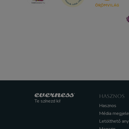
HASZNOS
Te színezd ki!
Hasznos
Média megjel
Letölthető an