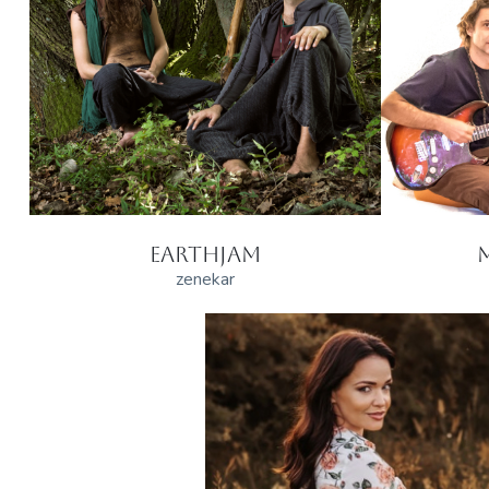
EARTHJAM
zenekar