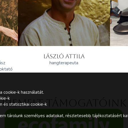
LÁSZLÓ ATTILA
ász
hangterapeuta
 oktató
a cookie-k használatát.
kie-k
Kiemelt támogatóink
és statisztikai cookie-k
m tárolunk személyes adatokat, részletesebb tájékoztatásért kat