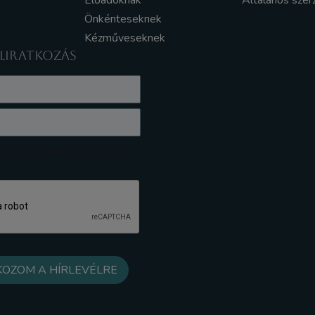
Előadóknak
Általános szer
Önkénteseknek
Kézműveseknek
ELIRATKOZÁS
z Adatkezelési tájékoztatót