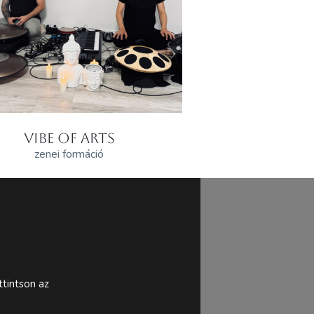
VIBE OF ARTS
zenei formáció
tintson az