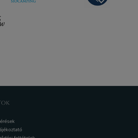
TOK
kérések
ájékoztató