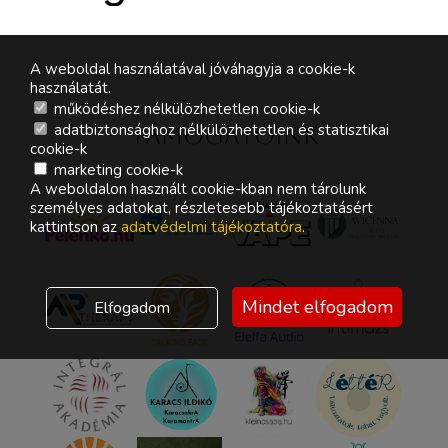
A weboldal használatával jóváhagyja a cookie-k
használatát.
működéshez nélkülözhetetlen cookie-k
adatbiztonsághoz nélkülözhetetlen és statisztikai
Támogatóink
cookie-k
marketing cookie-k
A weboldalon használt cookie-kban nem tárolunk
személyes adatokat, részletesebb tájékoztatásért
kattintson az
adatvédelmi tájékoztatóra
.
Mindet elfogadom
Elfogadom