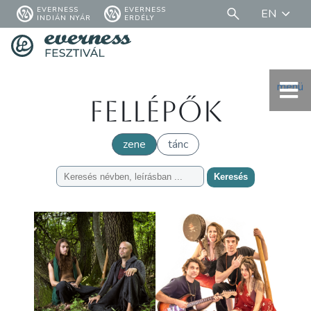
EVERNESS
EVERNESS
EN
INDIÁN NYÁR
ERDÉLY
menü
Fellépők
zene
tánc
Keresés