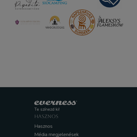
Te színezd ki!
HASZNOS
Hasznos
Média megjelenések