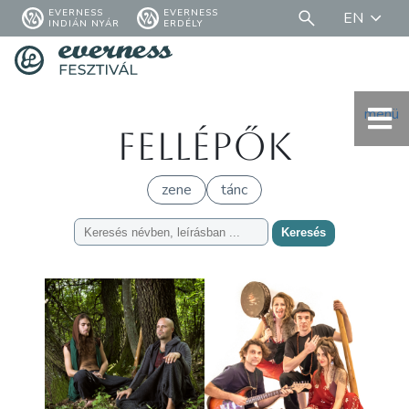
EVERNESS
EVERNESS
EN
INDIÁN NYÁR
ERDÉLY
menü
Fellépők
zene
tánc
Keresés