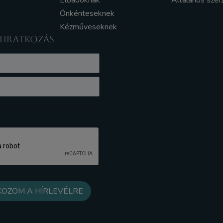
Előadóknak
Általános szer
Önkénteseknek
Kézműveseknek
ELIRATKOZÁS
z Adatkezelési tájékoztatót