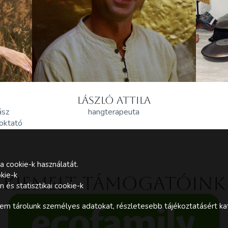
LÁSZLÓ ATTILA
ász
hangterapeuta
 oktató
a cookie-k használatát.
kie-k
Kiemelt támogatóink
és statisztikai cookie-k
m tárolunk személyes adatokat, részletesebb tájékoztatásért kat