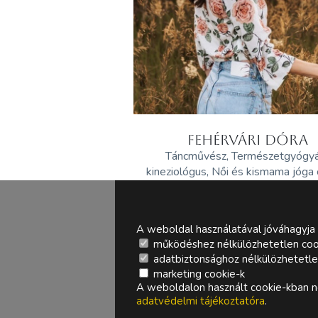
FEHÉRVÁRI DÓRA
Táncművész, Természetgyógy
kineziológus, Női és kismama jóga
A weboldal használatával jóváhagyja 
működéshez nélkülözhetetlen coo
adatbiztonsághoz nélkülözhetetlen 
marketing cookie-k
A weboldalon használt cookie-kban ne
adatvédelmi tájékoztatóra
.