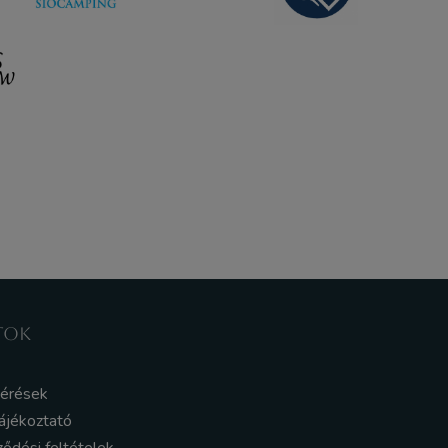
TOK
kérések
ájékoztató