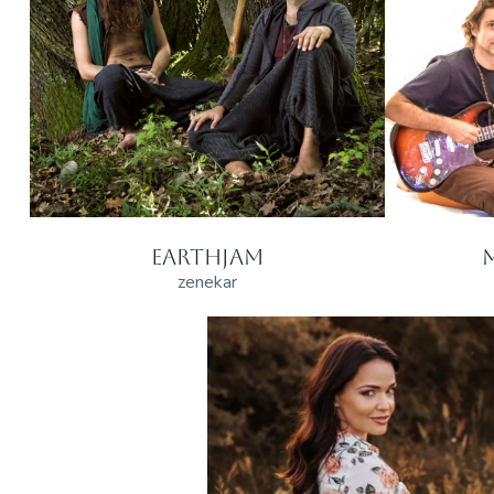
EARTHJAM
zenekar