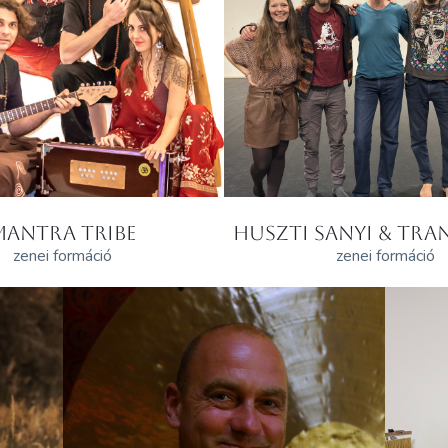
MANTRA TRIBE
HUSZTI SANYI & TRAN
zenei formáció
zenei formáció