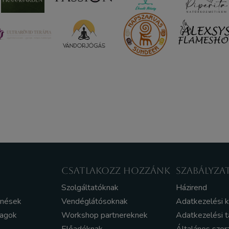
CSATLAKOZZ HOZZÁNK
SZABÁLYZA
Szolgáltatóknak
Házirend
enések
Vendéglátósoknak
Adatkezelési 
yagok
Workshop partnereknek
Adatkezelési t