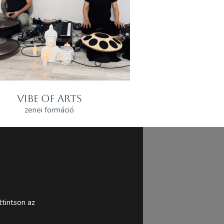
VIBE OF ARTS
zenei formáció
tintson az