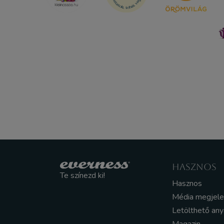
HASZNOS
Te színezd ki!
Hasznos
Média megjel
Letölthető an