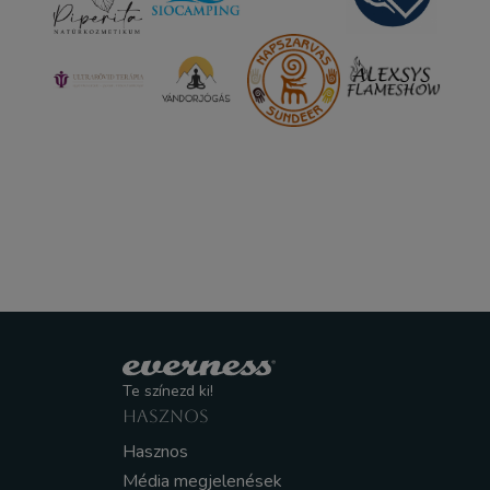
Te színezd ki!
HASZNOS
Hasznos
Média megjelenések