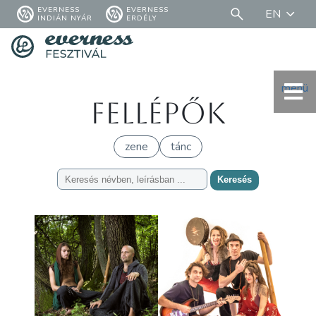
EVERNESS
EVERNESS
EN
INDIÁN NYÁR
ERDÉLY
menü
Fellépők
zene
tánc
Keresés