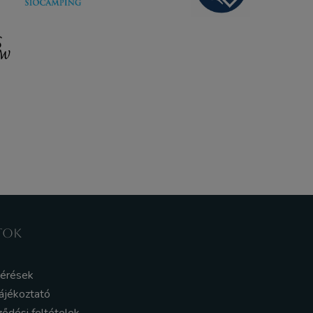
TOK
kérések
ájékoztató