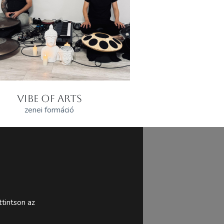
VIBE OF ARTS
zenei formáció
tintson az