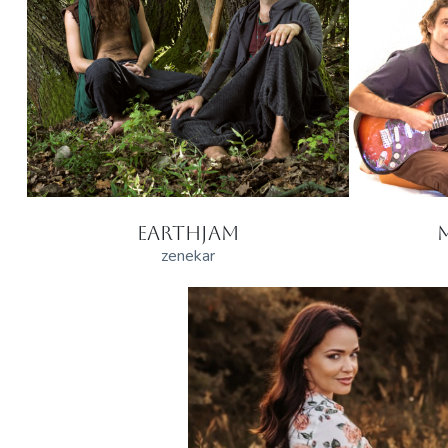
EARTHJAM
zenekar