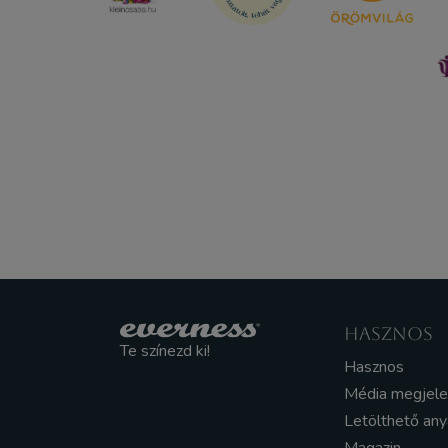
HASZNOS
Te színezd ki!
Hasznos
Média megjel
Letölthető an