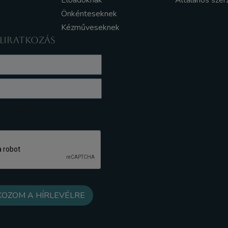
Előadóknak
Általános szer
Önkénteseknek
Kézműveseknek
ELIRATKOZÁS
z Adatkezelési tájékoztatót