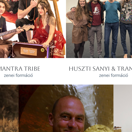
MANTRA TRIBE
HUSZTI SANYI & TRAN
zenei formáció
zenei formáció