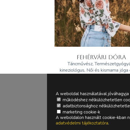
FEHÉRVÁRI DÓRA
Táncművész, Természetgyógy
kineziológus, Női és kismama jóga
A weboldal használatával jóváhagyja 
működéshez nélkülözhetetlen coo
adatbiztonsághoz nélkülözhetetlen 
marketing cookie-k
A weboldalon használt cookie-kban ne
adatvédelmi tájékoztatóra
.