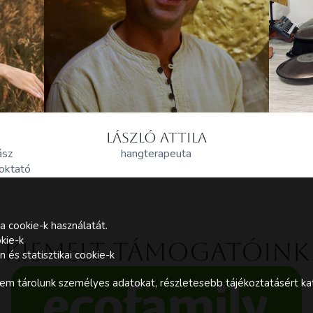
LÁSZLÓ ATTILA
ász
hangterapeuta
 oktató
a cookie-k használatát.
kie-k
Kiemelt támogatóink
és statisztikai cookie-k
m tárolunk személyes adatokat, részletesebb tájékoztatásért kat