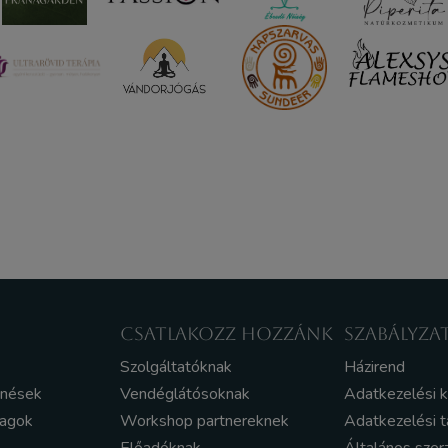
CSATLAKOZZ HOZZÁNK
SZABÁLYZA
Szolgáltatóknak
Házirend
enések
Vendéglátósoknak
Adatkezelési 
yagok
Workshop partnereknek
Adatkezelési t