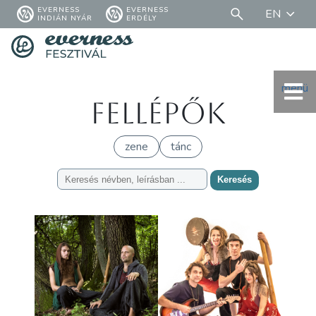
EVERNESS
EVERNESS
EN
INDIÁN NYÁR
ERDÉLY
menü
Fellépők
zene
tánc
Keresés