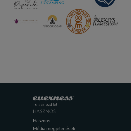
Te színezd ki!
HASZNOS
Hasznos
Média megjelenések