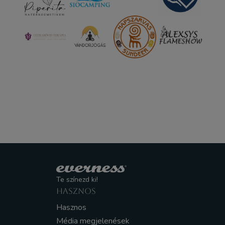
Te színezd ki!
HASZNOS
Hasznos
Média megjelenések