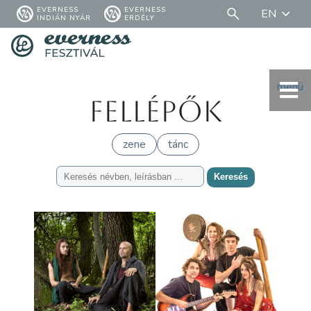
EVERNESS
EVERNESS
EN
INDIÁN NYÁR
ERDÉLY
menü
Fellépők
zene
tánc
Keresés