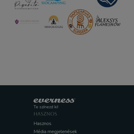
Te színezd ki!
HASZNOS
Hasznos
Média megjelenések