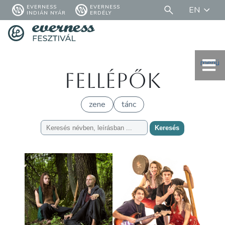
EVERNESS
EVERNESS
EN
INDIÁN NYÁR
ERDÉLY
menü
Fellépők
zene
tánc
Keresés