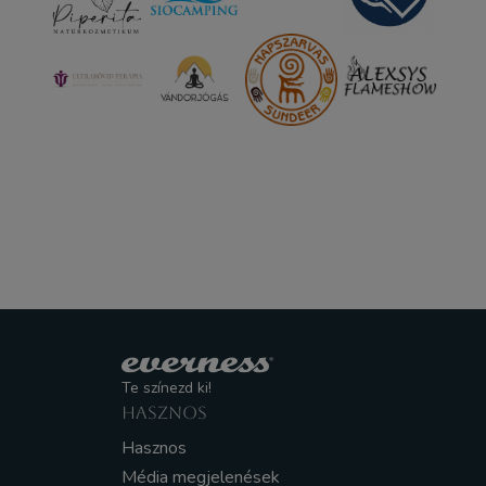
Te színezd ki!
HASZNOS
Hasznos
Média megjelenések