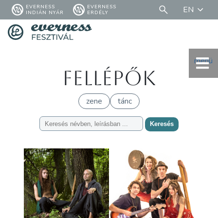
EVERNESS
EVERNESS
EN
INDIÁN NYÁR
ERDÉLY
menü
Fellépők
zene
tánc
Keresés