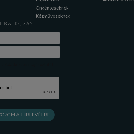
Előadóknak
Általános szer
Önkénteseknek
Kézműveseknek
ELIRATKOZÁS
z Adatkezelési tájékoztatót