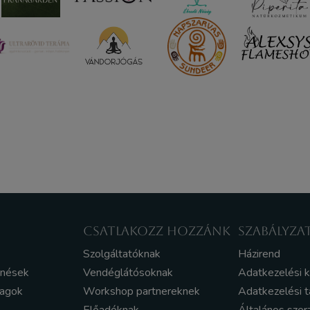
CSATLAKOZZ HOZZÁNK
SZABÁLYZA
Szolgáltatóknak
Házirend
enések
Vendéglátósoknak
Adatkezelési 
yagok
Workshop partnereknek
Adatkezelési t