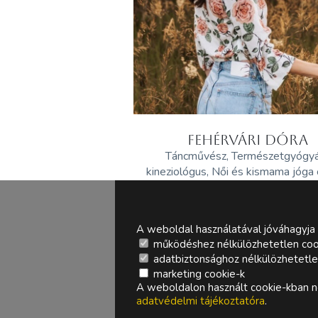
FEHÉRVÁRI DÓRA
Táncművész, Természetgyógy
kineziológus, Női és kismama jóga
A weboldal használatával jóváhagyja 
működéshez nélkülözhetetlen coo
adatbiztonsághoz nélkülözhetetlen 
marketing cookie-k
A weboldalon használt cookie-kban ne
adatvédelmi tájékoztatóra
.