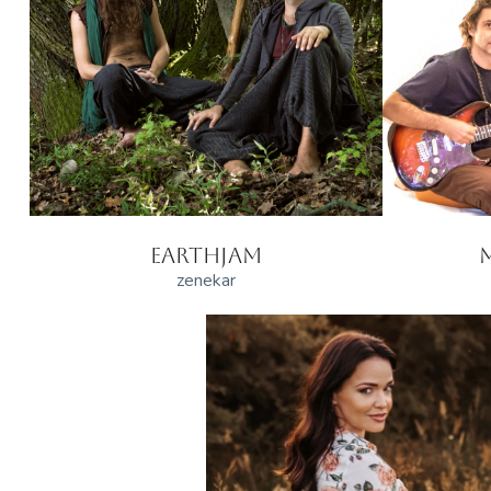
EARTHJAM
zenekar