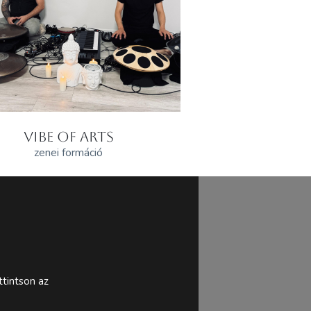
VIBE OF ARTS
zenei formáció
tintson az