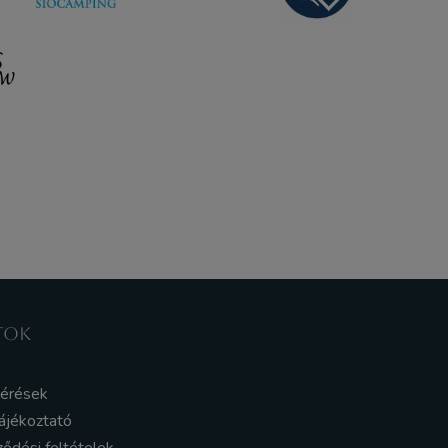
TOK
kérések
ájékoztató