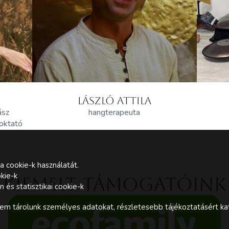
LÁSZLÓ ATTILA
ász
hangterapeuta
 oktató
a cookie-k használatát.
kie-k
Kiemelt támogatóink
és statisztikai cookie-k
m tárolunk személyes adatokat, részletesebb tájékoztatásért kat