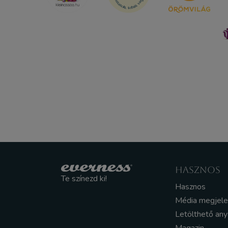
HASZNOS
Te színezd ki!
Hasznos
Média megjel
Letölthető an