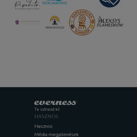
Te színezd ki!
HASZNOS
Hasznos
Média megjelenések