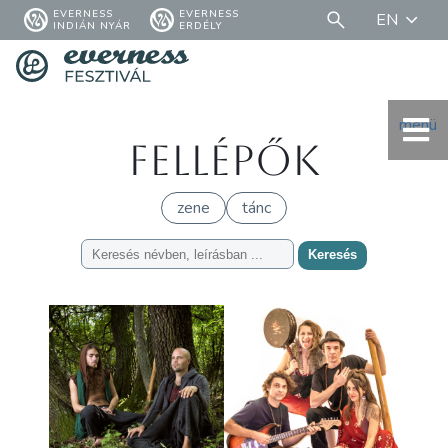
EVERNESS
EVERNESS
EN
INDIÁN NYÁR
ERDÉLY
menü
Fellépők
zene
tánc
Keresés