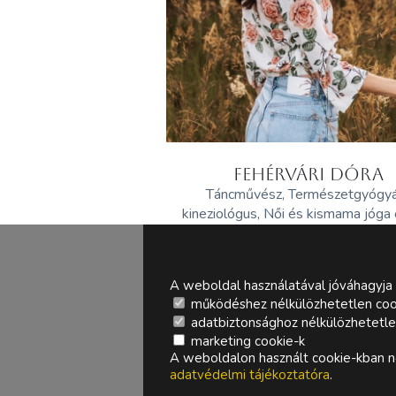
FEHÉRVÁRI DÓRA
Táncművész, Természetgyógy
kineziológus, Női és kismama jóga
A weboldal használatával jóváhagyja 
működéshez nélkülözhetetlen coo
adatbiztonsághoz nélkülözhetetlen 
marketing cookie-k
A weboldalon használt cookie-kban ne
adatvédelmi tájékoztatóra
.