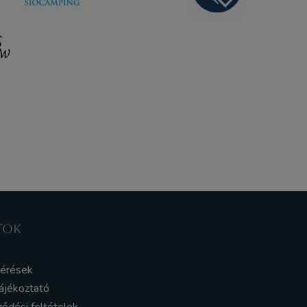
TOK
kérések
ájékoztató