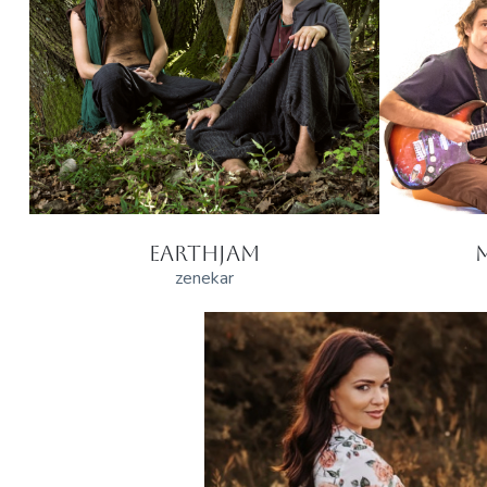
EARTHJAM
zenekar