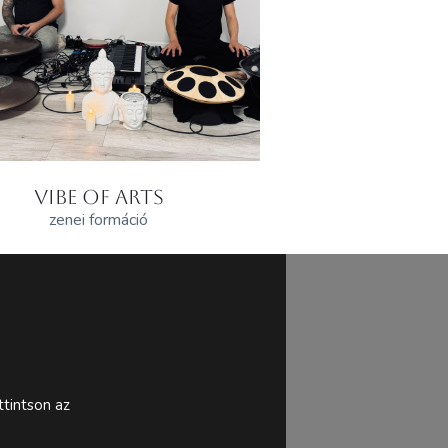
VIBE OF ARTS
zenei formáció
tintson az