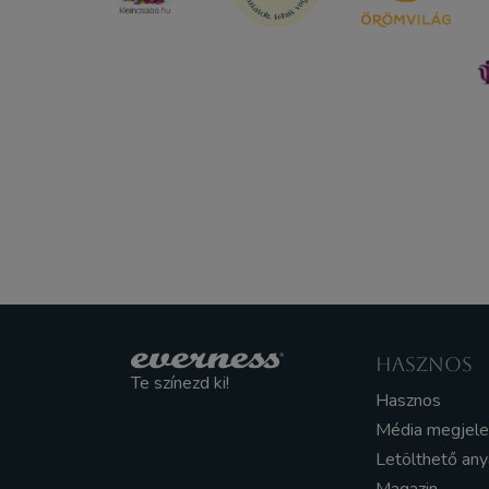
HASZNOS
Te színezd ki!
Hasznos
Média megjel
Letölthető an