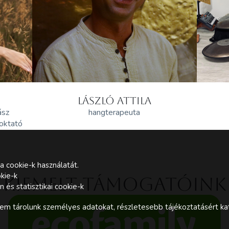
LÁSZLÓ ATTILA
ász
hangterapeuta
 oktató
a cookie-k használatát.
kie-k
Kiemelt támogatóink
és statisztikai cookie-k
m tárolunk személyes adatokat, részletesebb tájékoztatásért kat