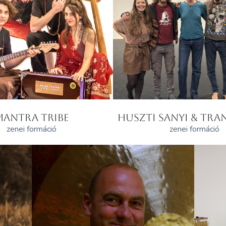
MANTRA TRIBE
HUSZTI SANYI & TRAN
zenei formáció
zenei formáció