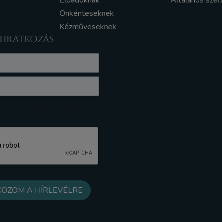
Előadóknak
Általános szer
Önkénteseknek
Kézműveseknek
ELIRATKOZÁS
z Adatkezelési tájékoztatót