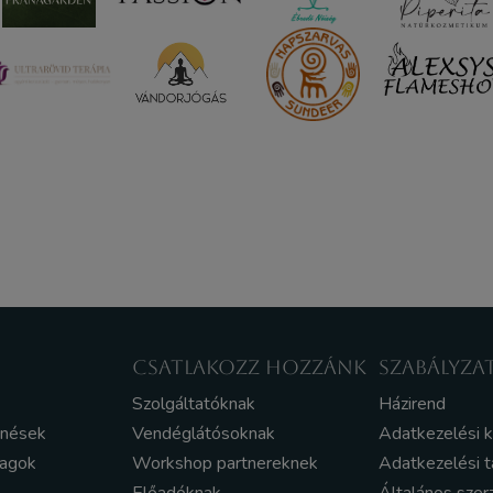
CSATLAKOZZ HOZZÁNK
SZABÁLYZA
Szolgáltatóknak
Házirend
enések
Vendéglátósoknak
Adatkezelési 
yagok
Workshop partnereknek
Adatkezelési t