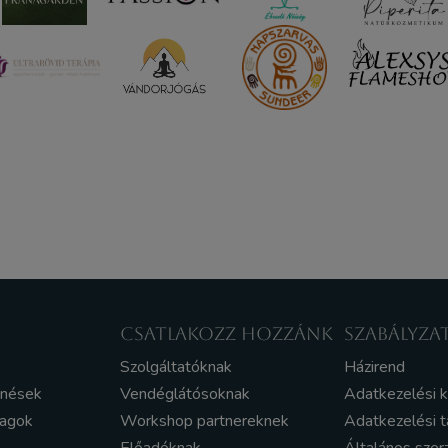
CSATLAKOZZ HOZZÁNK
SZABÁLYZA
Szolgáltatóknak
Házirend
enések
Vendéglátósoknak
Adatkezelési 
yagok
Workshop partnereknek
Adatkezelési t