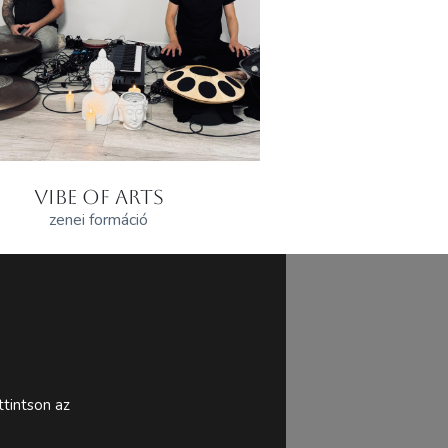
VIBE OF ARTS
zenei formáció
tintson az