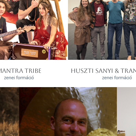
MANTRA TRIBE
HUSZTI SANYI & TRAN
zenei formáció
zenei formáció