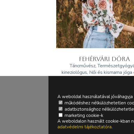
FEHÉRVÁRI DÓRA
Táncművész, Természetgyógy
kineziológus, Női és kismama jóga
A weboldal használatával jóváhagyja 
működéshez nélkülözhetetlen coo
adatbiztonsághoz nélkülözhetetlen 
marketing cookie-k
A weboldalon használt cookie-kban ne
adatvédelmi tájékoztatóra
.