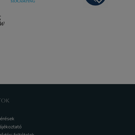
TOK
kérések
ájékoztató