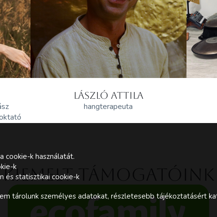
LÁSZLÓ ATTILA
ász
hangterapeuta
 oktató
a cookie-k használatát.
kie-k
Kiemelt támogatóink
és statisztikai cookie-k
m tárolunk személyes adatokat, részletesebb tájékoztatásért kat