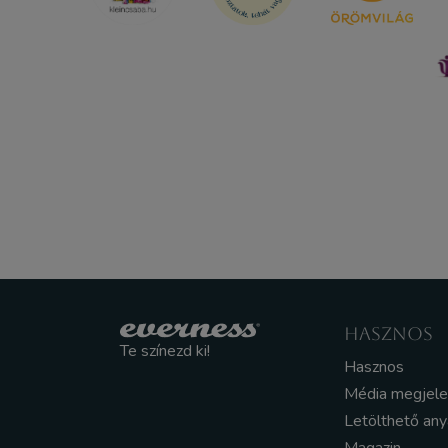
HASZNOS
Te színezd ki!
Hasznos
Média megjel
Letölthető an