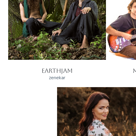
EARTHJAM
zenekar